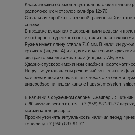
Классический образец двуствольного охотничьего 
расположением стволов калибра 12х76.
Ствольная коробка с лазерной гравировкой изготов
сплава.
В продаже ружья как с деревянными цевьем и прик
из отборного турецкого ореха, так и с пластиковыми.
Ружье имеет длину ствола 710 мм. В наличии ружья
крючком (индекс А) и с двумя спусковыми крючками 
экстрактором или эжектором (индексы AE, SE).
Ударно-спусковой механизм снабжен неавтоматиче
На ружье установлены резиновый затыльник и флу
комплекте поставляются пять чоков с ключом и ру
видеообзор на нашем канале https://t.me/salon_snipe
В наличии в оружейном салоне "Снайпер", г. Нижний 
д.80 www.sniper-nn.ru, тел. +7 (958) 887-91-77 перех
магазина для резерва
Просим уточнять актуальность наличия перед приез
телефону +7 (958) 887-91-77