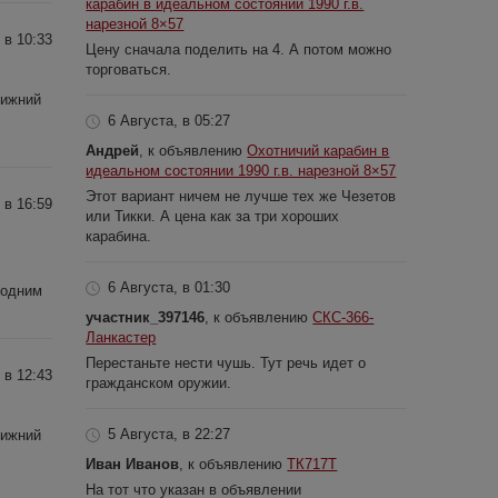
карабин в идеальном состоянии 1990 г.в.
нарезной 8×57
 в 10:33
Цену сначала поделить на 4. А потом можно
торговаться.
Нижний
6 Августа, в 05:27
Андрей
, к объявлению
Охотничий карабин в
идеальном состоянии 1990 г.в. нарезной 8×57
Этот вариант ничем не лучше тех же Чезетов
 в 16:59
или Тикки. А цена как за три хороших
карабина.
6 Августа, в 01:30
 одним
участник_397146
, к объявлению
СКС-366-
Ланкастер
Перестаньте нести чушь. Тут речь идет о
 в 12:43
гражданском оружии.
5 Августа, в 22:27
Нижний
Иван Иванов
, к объявлению
ТК717Т
На тот что указан в объявлении