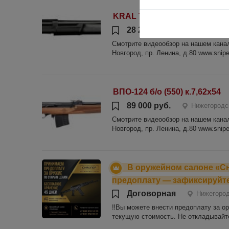
KRAL Tactical M 12/76 L=610
28 200 руб.
Нижегородс
Смотрите видеообзор на нашем канале
Новгород, пр. Ленина, д.80 www.sniper
ВПО-124 б/о (550) к.7,62х54
89 000 руб.
Нижегородс
Смотрите видеообзор на нашем канале
Новгород, пр. Ленина, д.80 www.sniper
В оружейном салоне «С
предоплату — зафиксируйте
Договорная
Нижегород
‼️Вы можете внести предоплату за о
текущую стоимость. Не откладывайт