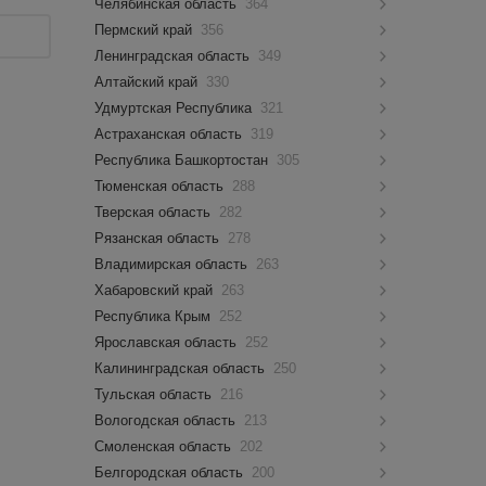
Челябинская область
364
Пермский край
356
Ленинградская область
349
Алтайский край
330
Удмуртская Республика
321
Астраханская область
319
Республика Башкортостан
305
Тюменская область
288
Тверская область
282
Рязанская область
278
Владимирская область
263
Хабаровский край
263
Республика Крым
252
Ярославская область
252
Калининградская область
250
Тульская область
216
Вологодская область
213
Смоленская область
202
Белгородская область
200