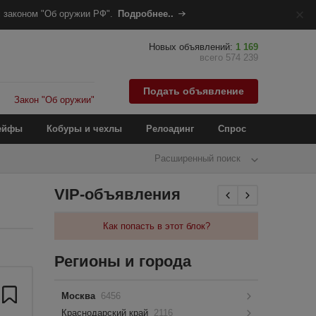
 законом "Об оружии РФ".
Подробнее..
Новых объявлений:
1 169
всего 574 239
Подать объявление
Закон "Об оружии"
ейфы
Кобуры и чехлы
Релоадинг
Спрос
Расширенный поиск
VIP-объявления
Как попасть в этот блок?
Регионы и города
Москва
6456
Краснодарский край
2116