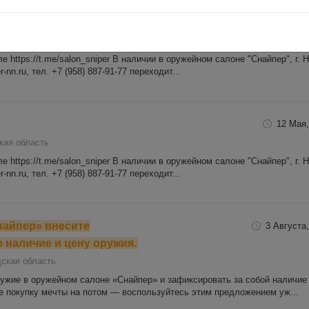
 плс
8 Июля,
кая область
 https://t.me/salon_sniper В наличии в оружейном салоне "Снайпер", г. 
-nn.ru, тел. +7 (958) 887-91-77 переходит...
12 Мая,
кая область
 https://t.me/salon_sniper В наличии в оружейном салоне "Снайпер", г. 
-nn.ru, тел. +7 (958) 887-91-77 переходит...
найпер» внесите
3 Августа,
 наличие и цену оружия.
ская область
ружие в оружейном салоне «Снайпер» и зафиксировать за собой наличие
е покупку мечты на потом — воспользуйтесь этим предложением уж...