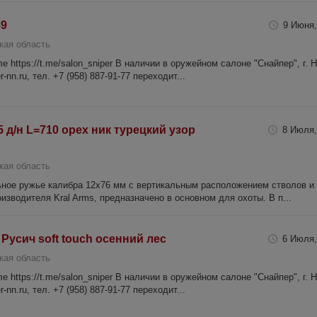
89
9 Июня,
кая область
 https://t.me/salon_sniper В наличии в оружейном салоне "Снайпер", г. 
-nn.ru, тел. +7 (958) 887-91-77 переходит...
5 д/н L=710 орех ник турецкий узор
8 Июля,
кая область
льное ружье калибра 12х76 мм с вертикальным расположением стволов и
изводителя Kral Arms, предназначено в основном для охоты. В п...
Русич soft touch осенний лес
6 Июля,
кая область
 https://t.me/salon_sniper В наличии в оружейном салоне "Снайпер", г. 
-nn.ru, тел. +7 (958) 887-91-77 переходит...