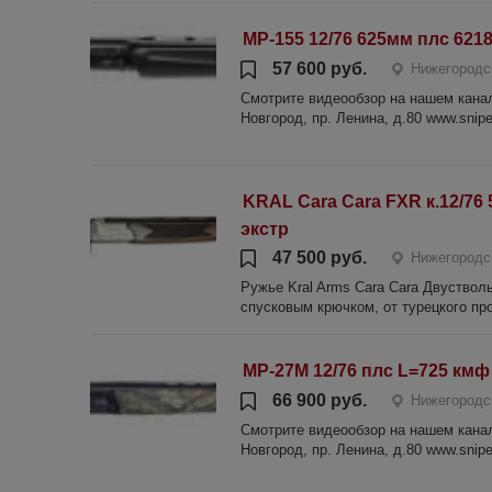
МР-155 12/76 625мм плс 621
57 600 руб.
Нижегородс
Смотрите видеообзор на нашем канале
Новгород, пр. Ленина, д.80 www.sniper
KRAL Cara Cara FXR к.12/76 
экстр
47 500 руб.
Нижегородс
Ружье Kral Arms Cara Cara Двуство
спусковым крючком, от турецкого про
МР-27М 12/76 плс L=725 кмф 
66 900 руб.
Нижегородс
Смотрите видеообзор на нашем канале
Новгород, пр. Ленина, д.80 www.sniper