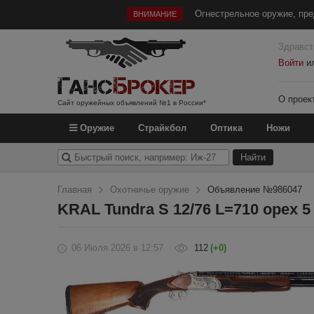
Огнестрельное оружие, пре
ВНИМАНИЕ
Здравст
Войти
и
О проек
Сайт оружейных объявлений №1 в России*
Оружие
Страйкбол
Оптика
Ножи
Главная
Охотничье оружие
Объявление №986047
KRAL Tundra S 12/76 L=710 орех 5 
06 Июля 2026
в 12:57
112
(+0)