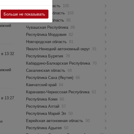
Псковская область
105
 в 15:39
Костромская область
103
Больше не показывать
Мурманская область
95
Нижний
Чувашская Республика
89
Республика Мордовия
82
Новгородская область
81
Ямало-Ненецкий автономный округ
81
 в 13:32
Республика Бурятия
78
Кабардино-Балкарская Республика
70
Нижний
Сахалинская область
68
Республика Саха (Якутия)
66
Камчатский край
64
Карачаево-Черкесская Республика
62
 в 13:27
Республика Коми
60
Республика Алтай
57
Республика Марий Эл
50
Еврейская автономная область
50
 и
Республика Адыгея
50