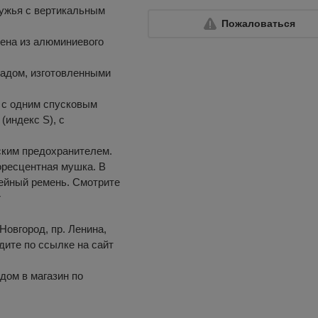
ружья с вертикальным
Пожаловаться
лена из алюминиевого
ладом, изготовленными
 с одним спусковым
(индекс S), с
ским предохранителем.
оресцентная мушка. В
жейный ремень. Смотрите
r
Новгород, пр. Ленина,
одите по ссылке на сайт
дом в магазин по