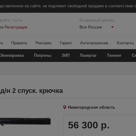
дставленное на сайте, не подлежит свободной продаже в соответствии с
вуйте, гость
Выбранный регион
Вся Россия
ли
Регистрация
те
Правила
Реклама
Гарант
Анти-мошенник
Контакты
Экипировка
Патроны
ЗИП
Лазертаг
Тюнинг
С
д/н 2 спуск. крючка
Нижегородская область
56 300 р.