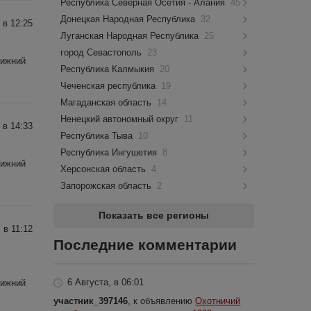
Республика Северная Осетия - Алания
45
Донецкая Народная Республика
32
 в 12:25
Луганская Народная Республика
25
город Севастополь
23
Нижний
Республика Калмыкия
20
Чеченская республика
19
Магаданская область
14
Ненецкий автономный округ
11
 в 14:33
Республика Тыва
10
Республика Ингушетия
8
Нижний
Херсонская область
4
Запорожская область
2
Показать все регионы
 в 11:12
Последние комментарии
6 Августа, в 06:01
Нижний
участник_397146
, к объявлению
Охотничий