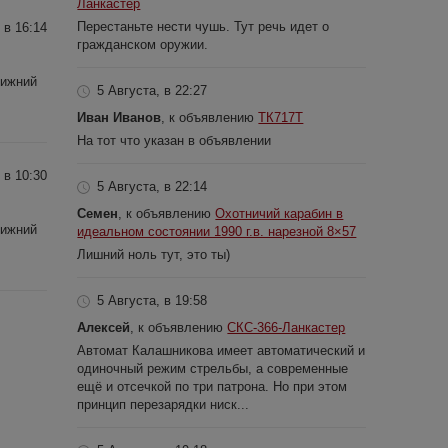
Ланкастер
Перестаньте нести чушь. Тут речь идет о
 в 16:14
гражданском оружии.
Нижний
5 Августа, в 22:27
Иван Иванов
, к объявлению
ТК717Т
На тот что указан в объявлении
 в 10:30
5 Августа, в 22:14
Семен
, к объявлению
Охотничий карабин в
Нижний
идеальном состоянии 1990 г.в. нарезной 8×57
Лишний ноль тут, это ты)
5 Августа, в 19:58
Алексей
, к объявлению
СКС-366-Ланкастер
Автомат Калашникова имеет автоматический и
одиночный режим стрельбы, а современные
ещё и отсечкой по три патрона. Но при этом
принцип перезарядки ниск...