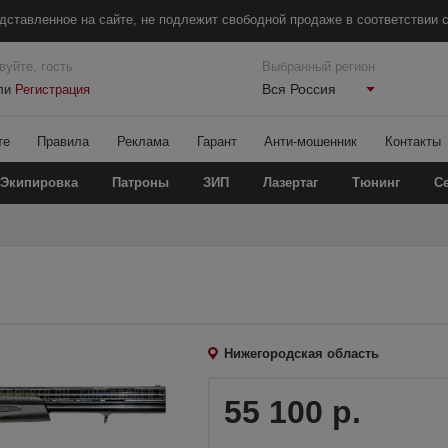
дставленное на сайте, не подлежит свободной продаже в соответствии с
вуйте, гость
Выбранный регион
Вся Россия
ли
Регистрация
те
Правила
Реклама
Гарант
Анти-мошенник
Контакты
Экипировка
Патроны
ЗИП
Лазертаг
Тюнинг
С
Нижегородская область
55 100 р.