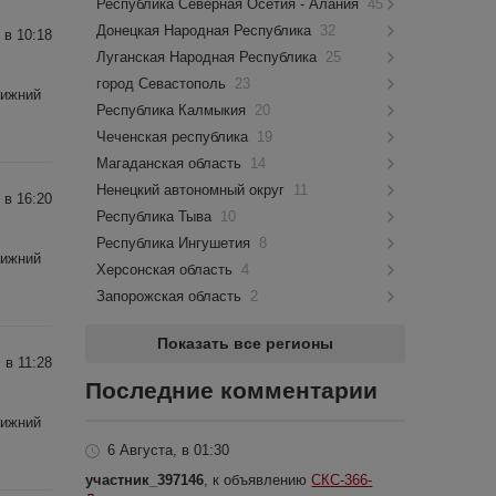
Республика Северная Осетия - Алания
45
Донецкая Народная Республика
32
 в 10:18
Луганская Народная Республика
25
город Севастополь
23
Нижний
Республика Калмыкия
20
Чеченская республика
19
Магаданская область
14
Ненецкий автономный округ
11
 в 16:20
Республика Тыва
10
Республика Ингушетия
8
Нижний
Херсонская область
4
Запорожская область
2
Показать все регионы
 в 11:28
Последние комментарии
Нижний
6 Августа, в 01:30
участник_397146
, к объявлению
СКС-366-