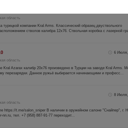
рех 5 д/н 2 спуск. крючка
6 Июля,
кая область
а турецкой компании Kral Arms. Классический образец двуствольного
асположением стволов калибра 12х76. Ствольная коробка с лазерной гра
10
6 Июля,
кая область
 Kral Azarax калибр 20х76 произведено в Турции на заводе Kral Arms. 
му перезарядки. Данное ружьё выбирается начинающими и професс...
8 Июля,
кая область
 https://t.me/salon_sniper В наличии в оружейном салоне "Снайпер", г. 
-nn.ru, тел. +7 (958) 887-91-77 переходит...