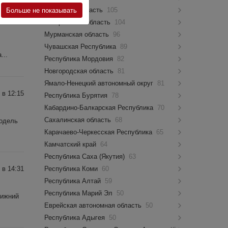
Псковская область
105
Больше не показывать
 в 12:57
Костромская область
104
Мурманская область
96
Чувашская Республика
89
...
Республика Мордовия
82
Новгородская область
81
Ямало-Ненецкий автономный округ
81
 в 12:15
Республика Бурятия
78
Кабардино-Балкарская Республика
70
Сахалинская область
68
Модель
Карачаево-Черкесская Республика
65
Камчатский край
64
Республика Саха (Якутия)
63
 в 14:31
Республика Коми
60
Республика Алтай
59
Республика Марий Эл
50
Нижний
Еврейская автономная область
50
Республика Адыгея
50