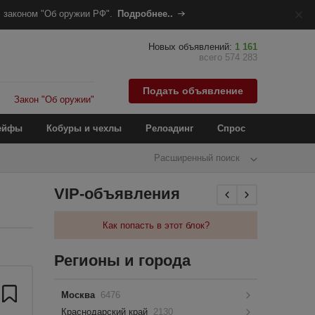
 законом "Об оружии РФ".
Подробнее..
Новых объявлений:
1 161
всего 574 283
Подать объявление
Закон "Об оружии"
ейфы
Кобуры и чехлы
Релоадинг
Спрос
Расширенный поиск
VIP-объявления
Как попасть в этот блок?
Регионы и города
Москва
6476
Краснодарский край
2130