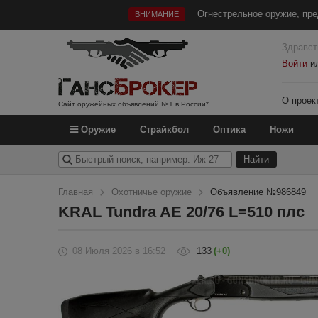
Огнестрельное оружие, пре
ВНИМАНИЕ
Здравст
Войти
и
О проек
Сайт оружейных объявлений №1 в России*
Оружие
Страйкбол
Оптика
Ножи
Главная
Охотничье оружие
Объявление №986849
KRAL Tundra AE 20/76 L=510 плс
08 Июля 2026
в 16:52
133
(+0)