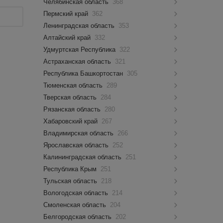
Челябинская область
368
Пермский край
362
Ленинградская область
353
Алтайский край
332
Удмуртская Республика
322
Астраханская область
321
Республика Башкортостан
305
Тюменская область
289
Тверская область
284
Рязанская область
280
Хабаровский край
267
Владимирская область
266
Ярославская область
252
Калининградская область
251
Республика Крым
251
Тульская область
218
Вологодская область
214
Смоленская область
204
Белгородская область
202