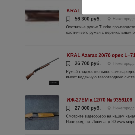
KRAL Tundra S 12/76 L=710 о
56 300 руб.
Нижегородс
Охотничье ружье Tundra производств
охотничьего ружья с вертикальным р
KRAL Azarax 20/76 орех L=7
26 700 руб.
Нижегородс
Ружьё гладкоствольное самозарядное
имеет надежную газоотводную систе
ИЖ-27ЕМ к.12/70 № 9356106
27 000 руб.
Нижегородс
Смотрите видеообзор на нашем канале
Новгород, пр. Ленина, д.80 www.sniper