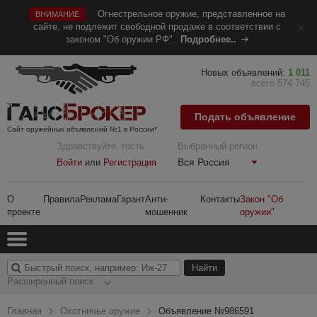
Огнестрельное оружие, представленное на
ВНИМАНИЕ
сайте, не подлежит свободной продаже в соответствии с
законом "Об оружии РФ".
Подробнее..
Новых объявлений:
1 011
всего 574 745
Подать объявление
Сайт оружейных объявлений №1 в России*
Здравствуйте, гость
Выбранный регион
Вся Россия
Войти
или
Регистрация
О
Правила
Реклама
Гарант
Анти-
Контакты
Закон "Об
проекте
мошенник
оружии"
Расширенный поиск
Главная
Охотничье оружие
Объявление №986591