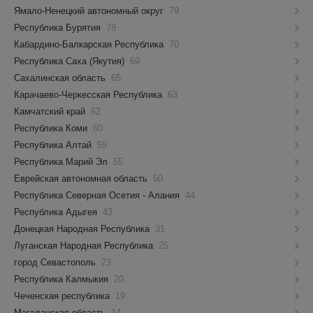
Ямало-Ненецкий автономный округ
79
Республика Бурятия
78
Кабардино-Балкарская Республика
70
Республика Саха (Якутия)
69
Сахалинская область
65
Карачаево-Черкесская Республика
63
Камчатский край
62
Республика Коми
60
Республика Алтай
59
Республика Марий Эл
55
Еврейская автономная область
50
Республика Северная Осетия - Алания
44
Республика Адыгея
43
Донецкая Народная Республика
31
Луганская Народная Республика
25
город Севастополь
23
Республика Калмыкия
20
Чеченская республика
19
Магаданская область
14