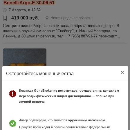
Benelli Argo-E 30-06 51
7 Августа, в 12:52
419 000 руб.
Нижегородская область
Смотрите видеообзор на нашем канале https://t.me/salon_sniper В
наличии в оружейном салоне "Снайпер", г. Нижний Новгород, пр.
Ленина, д.80 www.sniper-nn.ru, тел. +7 (958) 887-91-77 переходит...
×
Остерегайтесь мошенничества
Команда GunsBroker не рекомендует осуществлять денежные
ТОЗ-78-01 к.22 №9307388
переводы физическим лицам дистанционно — только при
личной встрече.
8 Июля, в 13:52
25 000 руб.
Нижегородская область
Смотрите видеообзор на нашем канале https://t.me/salon_sniper В
Автор подтвердил, что является
оружейным магазином
.
наличии в оружейном салоне "Снайпер", г. Нижний Новгород, пр.
Продажа происходит в полном соответствии с федеральным
Ленина, д.80 www.sniper-nn.ru, тел. +7 (958) 887-91-77 переходит...