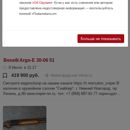
законом
«Об Оружии»
. Если у вас есть сомнения или автором
предоставлена недостоверная информация — воспользуйтесь
кнопкой «Пожаловаться».
Больше не показывать
Benelli Argo-E 30-06 51
8 Июля, в 11:17
419 900 руб.
Нижегородская область
Смотрите видеообзор на нашем канале https://t.me/salon_sniper В
наличии в оружейном салоне "Снайпер", г. Нижний Новгород, пр.
Ленина, д.80 www.sniper-nn.ru, тел. +7 (958) 887-91-77 переходит...