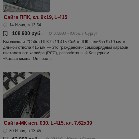
Сайга ППК, кл. 9х19, L-415
14 Июня, в 13:54
108 900 руб.
ХМАО - Югра, г Сургут
Вы сказали: "Сайга ППК 9х19 415"Сайга-ППК калибра 9х19 мм с
длиной ствола 415 мм — это гражданский самозарядный карабин
пистолетного калибра (PCC), разработанный Концерном
«Калашников». Он пред...
Сайга-МК исп. 030, L-415, кл. 7,62х39
30 Июня, в 13:45