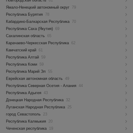
Новгородская область
81
Ямало-Ненецкий автономный округ
79
Республика Бурятия
78
Кабардино-Балкарская Республика
70
Республика Саха (Якутия)
69
Сахалинская область
65
Карачаево-Черкесская Республика
62
Камчатский край
61
Республика Алтай
59
Республика Коми
59
Республика Марий Эл
55
Еврейская автономная область
49
Республика Северная Осетия - Алания
44
Республика Адыгея
43
Донецкая Народная Республика
32
Луганская Народная Республика
25
город Севастополь
23
Республика Калмыкия
20
Чеченская республика
19