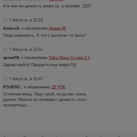
И в чем же ценность вепря-1в, в калибре .223?
7 Августа, в 22:53
Алексей
, к объявлению
Диана 48
Тогда извиняюсь. А что с рычагом- то было?
7 Августа, в 22:51
артем59
, к объявлению
Tokio Marui hi-capa 5.1
Здравствуйте! Продаете еще маруя?)))
7 Августа, в 22:47
POJIEKC
, к объявлению
1В РПК
Отличная вещь. Ищу такой, но да вас очень
далеко. Многие не понимают ценность этого
пулеметища....