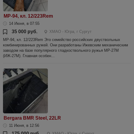
МР-94, кл. 12/223Rem
14 Июня, в 07:55
35 000 руб.
ХМАО - Югра, г Сургут
МР-94, кл. 12/223Rem Это семейство российских двуствольных
комбинированных ружей. Они разработаны Ижевским механическим
заводом на базе популярного гладкоствольного ружья МР-27М
(ИЖ-27М). Главная особен...
Bergara BMR Steel, 22LR
11 Июня, в 12:56
175 000 руб.
ХМАО - Югра, г Сургут