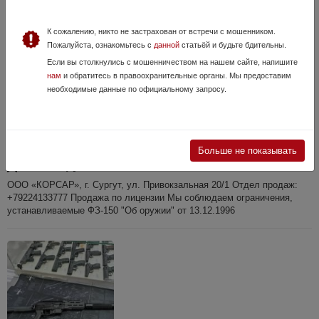
К сожалению, никто не застрахован от встречи с мошенником.
Пожалуйста, ознакомьтесь с
данной
статьёй и будьте бдительны.
Если вы столкнулись с мошенничеством на нашем сайте, напишите
нам
и обратитесь в правоохранительные органы. Мы предоставим
необходимые данные по официальному запросу.
Sarsilmas M204 ASP, кл. 12х76
13 Июля, в 14:56
Больше не показывать
40 000 руб.
ХМАО - Югра, г Сургут
ООО «КОРСАР», г. Сургут, ул. Привокзальная 20/1 Отдел продаж:
+79224133777 Продажа по лицензии Мы соблюдаем ограничения,
устанавливаемые ФЗ-150 "Об оружии" от 13.12.1996