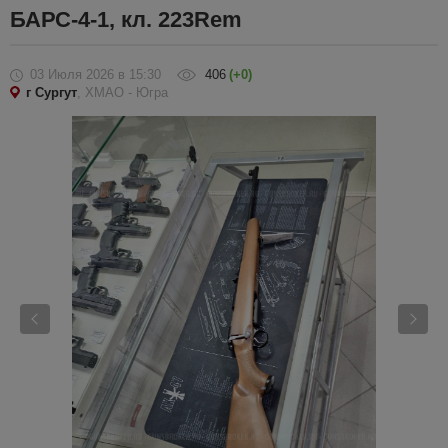
БАРС-4-1, кл. 223Rem
03 Июля 2026
в 15:30
406
(+0)
г Сургут
, ХМАО - Югра