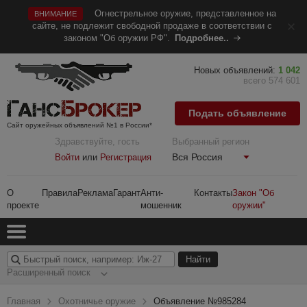
Огнестрельное оружие, представленное на
ВНИМАНИЕ
сайте, не подлежит свободной продаже в соответствии с
законом "Об оружии РФ".
Подробнее..
Новых объявлений:
1 042
всего 574 601
Подать объявление
Сайт оружейных объявлений №1 в России*
Здравствуйте, гость
Выбранный регион
Вся Россия
Войти
или
Регистрация
О
Правила
Реклама
Гарант
Анти-
Контакты
Закон "Об
проекте
мошенник
оружии"
Расширенный поиск
Главная
Охотничье оружие
Объявление №985284