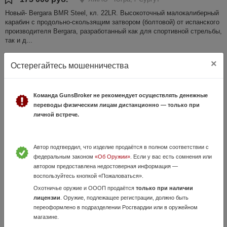
Новый- Bergara BMR Steel, кл. 22LR. Высокоточный малокалиберный
карабин с продольно-скользящим затвором (болтовой) от испанского
производителя Bergara, разработанный как для спортивной стрельбы,
так и д...
×
Остерегайтесь мошенничества
Команда GunsBroker не рекомендует осуществлять денежные
переводы физическим лицам дистанционно — только при
личной встрече.
Бекас-12 М, кл. 12х70, L-750/535
Автор подтвердил, что изделие продаётся в полном соответствии с
федеральным законом
«Об Оружии»
. Если у вас есть сомнения или
2 Августа, в 09:22
автором предоставлена недостоверная информация —
39 000 руб.
ХМАО - Югра, г Сургут
воспользуйтесь кнопкой «Пожаловаться».
Бекас-12М с двумя стволами — это надежное российское
Охотничье оружие и ОООП продаётся
только при наличии
гладкоствольное ружье производства завода «Молот», которое
лицензии
. Оружие, подлежащее регистрации, должно быть
выпускается в помповом или самозарядном (Авто) исполнении.
переоформлено в подразделении Росгвардии или в оружейном
Главная особенность комплектации...
магазине.