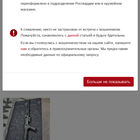
переоформлено в подразделении Росгвардии или в оружейном
магазине.
К сожалению, никто не застрахован от встречи с мошенником.
Пожалуйста, ознакомьтесь с
данной
статьёй и будьте бдительны.
Retay 2022 Hunter, кл. 22LR
Если вы столкнулись с мошенничеством на нашем сайте, напишите
нам
и обратитесь в правоохранительные органы. Мы предоставим
27 Июля, в 13:35
необходимые данные по официальному запросу.
74 000 руб.
ХМАО - Югра, г Сургут
Retay 2022 Hunter — это современный мелкокалиберный нарезной
карабин турецкого производства под патрон .22 Long Rifle (22 LR).
Модель оснащена продольно-скользящим (болтовым) затвором и
Больше не показывать
разработана для о...