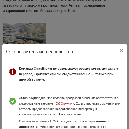
Гладкоствольное полуавтоматическое охотничье ружье от
известного турецкого производителя Armsan, оснащенное
инерционной системой перезарядки. В отл...
×
Остерегайтесь мошенничества
Команда GunsBroker не рекомендует осуществлять денежные
Remington Model 597 TVP, кл. 22LR
переводы физическим лицам дистанционно — только при
11 Июня, в 13:15
личной встрече.
115 000 руб.
ХМАО - Югра, г Сургут
Remington Model 597 TVP, кл. 22LR. Remington 597 TVP (Target
Varmint Plinker) — это высокоточная версия популярной
Автор подтвердил, что изделие продаётся в полном соответствии с
полуавтоматической малокалиберной винтовки Remington 597,
федеральным законом
«Об Оружии»
. Если у вас есть сомнения или
выпускаемой оружейной компан...
автором предоставлена недостоверная информация —
воспользуйтесь кнопкой «Пожаловаться».
Охотничье оружие и ОООП продаётся
только при наличии
лицензии
. Оружие, подлежащее регистрации, должно быть