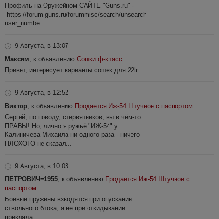
Профиль на Оружейном САЙТЕ "Guns.ru" -
https://forum.guns.ru/forummisc/search/unsearch?
user_numbe...
9 Августа, в 13:07
Максим
, к объявлению
Сошки ф-класс
Привет, интересует варианты сошек для 22lr
9 Августа, в 12:52
Виктор
, к объявлению
Продается Иж-54 Штучное с паспортом.
Сергей, по поводу, стервятников, вы в чём-то
ПРАВЫ! Но, лично я ружьё "ИЖ-54" у
Калиничева Михаила ни одного раза - ничего
ПЛОХОГО не сказал...
9 Августа, в 10:03
ПЕТРОВИЧ=1955
, к объявлению
Продается Иж-54 Штучное с
паспортом.
Боевые пружины взводятся при опускании
ствольного блока, а не при откидывании
приклада.