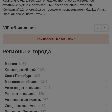
Radikal GK-AL, L-760, 12x76 гладкоствольное двуствольное
охотничье ружье с вертикальным расположением стволов
(бокфлинт) 12-го калибра от турецкого производителя Radikal Arms.
Главная особенность этой м...
VIP-объявления
Как попасть в этот блок?
Регионы и города
Москва
6434
Краснодарский край
2123
Санкт-Петербург
1807
Московская область
1347
Нижегородская область
1244
Ростовская область
1150
Новосибирская область
982
Свердловская область
791
Республика Татарстан
687