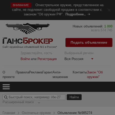
Огнестрельное оружие, представленное на
ВНИМАНИЕ
сайте, не подлежит свободной продаже в соответствии с
законом "Об оружии РФ".
Подробнее..
Новых объявлений:
1 000
всего 574 745
Подать объявление
Сайт оружейных объявлений №1 в России*
Здравствуйте, гость
Выбранный регион
Вся Россия
Войти
или
Регистрация
О
Правила
Реклама
Гарант
Анти-
Контакты
Закон "Об
проекте
мошенник
оружии"
Расширенный поиск
Главная
Охотничье оружие
Объявление №985274