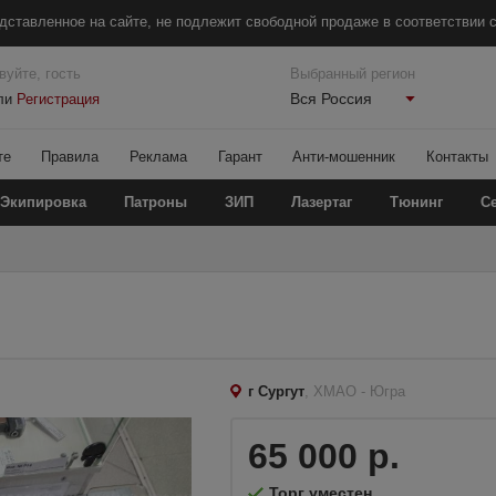
дставленное на сайте, не подлежит свободной продаже в соответствии с
вуйте, гость
Выбранный регион
Вся Россия
ли
Регистрация
те
Правила
Реклама
Гарант
Анти-мошенник
Контакты
Экипировка
Патроны
ЗИП
Лазертаг
Тюнинг
С
г Сургут
, ХМАО - Югра
65 000 р.
Торг уместен