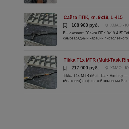
Сайга ППК, кл. 9х19, L-415
108 900 руб.
ХМАО - Юг
Вы сказали: "Сайга ППК 9х19 415"Са
самозарядный карабин пистолетного 
Tikka T1x MTR (Multi-Task R
217 900 руб.
ХМАО - Юг
Tikka T1x MTR (Multi-Task Rimfire)
(болтовик) от финской компании Sako