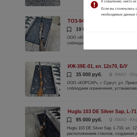
К сожалению, никто н
Если вы столкнулись 
необходимые данные 
ТОЗ-94, 12х76, б/у
19 000 руб.
ХМАО - Югра
ООО «КОРСАР», г. Сургут, ул. Прив
соблюдаем ограничения, устанавлива
ИЖ-39Е-01, кл. 12х70, Б/У
35 000 руб.
ХМАО - Югра
ООО «КОРСАР», г. Сургут, ул. Прив
соблюдаем ограничения, устанавлива
Huglu 103 DE Silver Sap, L-7
95 000 руб.
ХМАО - Югра
Huglu 103 DE Silver Sap, L-710, кл
расположением стволов, созданное 