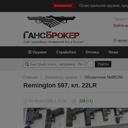
Огнестрельное оружие, пре
ВНИМАНИЕ
Здравст
Войти
и
О проек
Сайт оружейных объявлений №1 в России*
Оружие
Страйкбол
Оптика
Ножи
Главная
Охотничье оружие
Объявление №985292
Remington 597, кл. 22LR
03 Июля 2026
в 15:30
224
(+1)