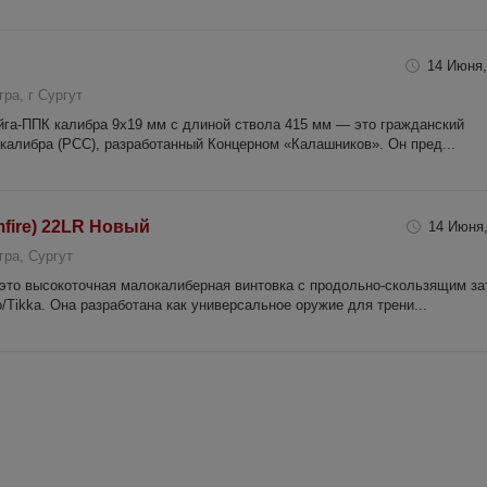
14 Июня,
ра, г Сургут
йга-ППК калибра 9х19 мм с длиной ствола 415 мм — это гражданский
калибра (PCC), разработанный Концерном «Калашников». Он пред...
imfire) 22LR Новый
14 Июня,
ра, Сургут
 — это высокоточная малокалиберная винтовка с продольно-скользящим з
/Tikka. Она разработана как универсальное оружие для трени...