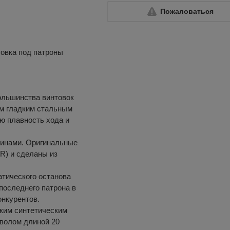
Пожаловаться
товка под патроны
ольшинства винтовок
ум гладким стальным
ю плавность хода и
инами. Оригинальные
R) и сделаны из
атического останова
последнего патрона в
онкурентов.
гким синтетическим
волом длиной 20