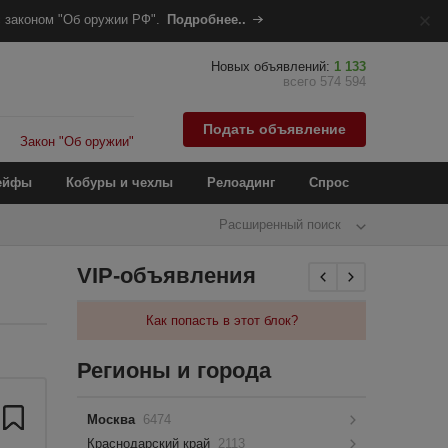
 законом "Об оружии РФ".
Подробнее..
Новых объявлений:
1 133
всего 574 594
Подать объявление
Закон "Об оружии"
ейфы
Кобуры и чехлы
Релоадинг
Спрос
Расширенный поиск
VIP-объявления
Как попасть в этот блок?
Регионы и города
Москва
6474
Краснодарский край
2113