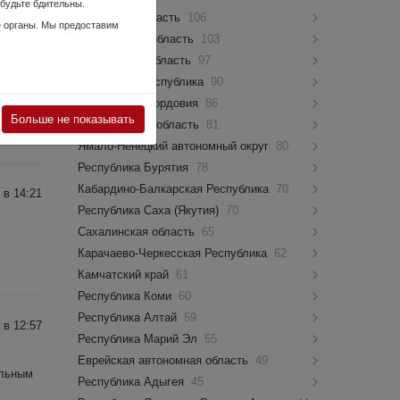
 будьте бдительны.
Псковская область
106
е органы. Мы предоставим
Костромская область
103
Мурманская область
97
 в 13:07
Чувашская Республика
90
Республика Мордовия
86
Больше не показывать
Новгородская область
81
Ямало-Ненецкий автономный округ
80
Республика Бурятия
78
Кабардино-Балкарская Республика
70
 в 14:21
Республика Саха (Якутия)
70
Сахалинская область
65
Карачаево-Черкесская Республика
62
Камчатский край
61
Республика Коми
60
Республика Алтай
59
 в 12:57
Республика Марий Эл
55
Еврейская автономная область
49
альным
Республика Адыгея
45