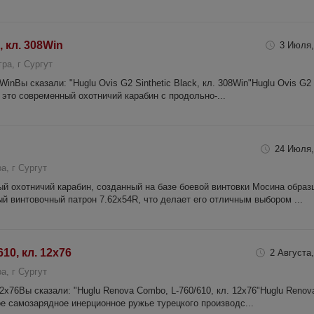
, кл. 308Win
3 Июля,
ра, г Сургут
8WinВы сказали: "Huglu Ovis G2 Sinthetic Black, кл. 308Win"Huglu Ovis G2
— это современный охотничий карабин с продольно-...
24 Июля,
, г Сургут
ый охотничий карабин, созданный на базе боевой винтовки Мосина образ
ый винтовочный патрон 7.62x54R, что делает его отличным выбором ...
10, кл. 12х76
2 Августа,
, г Сургут
12х76Вы сказали: "Huglu Renova Combo, L-760/610, кл. 12х76"Huglu Renov
е самозарядное инерционное ружье турецкого производс...