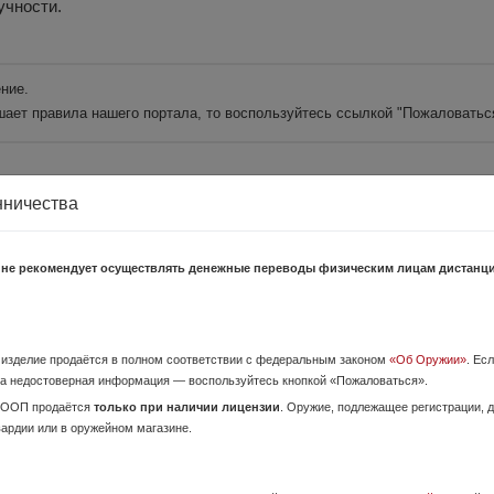
учности.
ние.
шает правила нашего портала, то воспользуйтесь ссылкой
"Пожаловатьс
нничества
14 Июня,
 не рекомендует осуществлять денежные переводы физическим лицам дистанц
, г Сургут
о российских двуствольных комбинированных ружей. Они разработаны И
ярного гладкоствольного ружья МР-27М (ИЖ-27М). Главная особен...
о изделие продаётся в полном соответствии с федеральным законом
«Об Оружии»
. Ес
а недостоверная информация — воспользуйтесь кнопкой «Пожаловаться».
10, кл. 12х76
14 Июня,
ОООП продаётся
только при наличии лицензии
. Оружие, подлежащее регистрации,
вардии или в оружейном магазине.
, г Сургут
. 12х76 компактное гладкоствольное двуствольное ружье с вертикальным
оизводства турецкой компании Kral Arms. Главная особенность это...