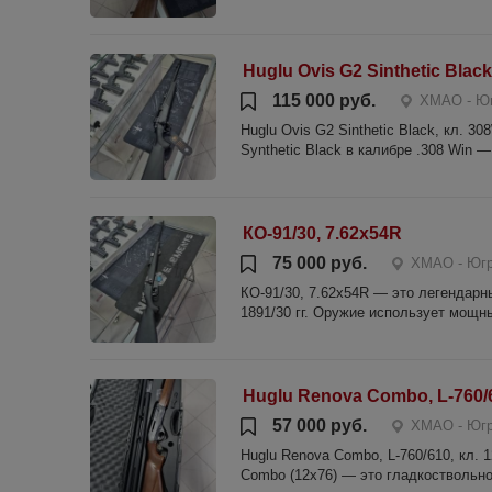
Huglu Ovis G2 Sinthetic Black
115 000 руб.
ХМАО - Юг
Huglu Ovis G2 Sinthetic Black, кл. 30
Synthetic Black в калибре .308 Win 
КО-91/30, 7.62x54R
75 000 руб.
ХМАО - Югра
КО-91/30, 7.62x54R — это легендарн
1891/30 гг. Оружие использует мощн
Huglu Renova Combo, L-760/6
57 000 руб.
ХМАО - Югра
Huglu Renova Combo, L-760/610, кл. 
Combo (12х76) — это гладкоствольно