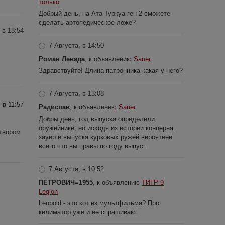
только
Добрый день, на Ата Туркуа ген 2 сможете
сделать артопедическое ложе?
 в 13:54
7 Августа, в 14:50
Роман Левада
, к объявлению
Sauer
Здравствуйте! Длина патронника какая у него?
7 Августа, в 13:08
 в 11:57
Радислав
, к объявлению
Sauer
Добры день, год выпуска определили
оружейники, но исходя из истории концерна
атвором
зауер и выпуска курковых ружей вероятнее
всего что вы правы по году выпус...
7 Августа, в 10:52
ПЕТРОВИЧ=1955
, к объявлению
ТИГР-9
Legion
Leopold - это кот из мультфильма? Про
келиматор уже и не спрашиваю.