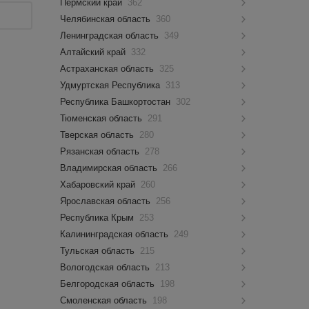
Пермский край
362
Челябинская область
360
Ленинградская область
349
Алтайский край
332
Астраханская область
325
Удмуртская Республика
313
Республика Башкортостан
302
Тюменская область
291
Тверская область
280
Рязанская область
278
Владимирская область
266
Хабаровский край
260
Ярославская область
256
Республика Крым
253
Калининградская область
249
Тульская область
215
Вологодская область
213
Белгородская область
198
Смоленская область
198