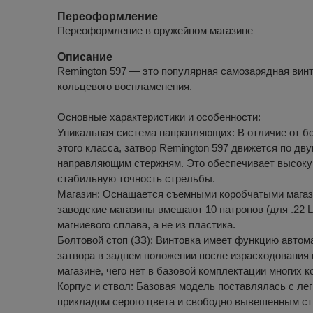
Переоформление
Переоформление в оружейном магазине
Описание
Remington 597 — это популярная самозарядная вин
кольцевого воспламенения.
Основные характеристики и особенности:
Уникальная система направляющих: В отличие от б
этого класса, затвор Remington 597 движется по дв
направляющим стержням. Это обеспечивает высоку
стабильную точность стрельбы.
Магазин: Оснащается съемными коробчатыми магаз
заводские магазины вмещают 10 патронов (для .22 L
магниевого сплава, а не из пластика.
Болтовой стоп (ЗЗ): Винтовка имеет функцию автом
затвора в заднем положении после израсходования 
магазине, чего нет в базовой комплектации многих к
Корпус и ствол: Базовая модель поставлялась с ле
прикладом серого цвета и свободно вывешенным ст