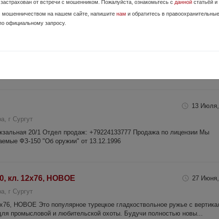
е застрахован от встречи с мошенником. Пожалуйста, ознакомьтесь с
данной
статьёй и
с мошенничеством на нашем сайте, напишите
нам
и обратитесь в правоохранительны
по официальному запросу.
13 Июля,
, г Сургут
окзальная 20/1 Отдел продаж: +79224133777 Продажа по лицензии Мы
емые ФЗ-150 "Об оружии" от 13.12.1996
13 Июля,
, г Сургут
окзальная 20/1 Отдел продаж: +79224133777 Продажа по лицензии Мы
емые ФЗ-150 "Об оружии" от 13.12.1996
10, кл. 12х76, НОВОЕ
27 Июня,
, г Сургут
. 12х76, НОВОЕ Это популярное турецкое гладкоствольное ружье с вертик
для промысловой и любительской охоты. Будучи полностью новы...