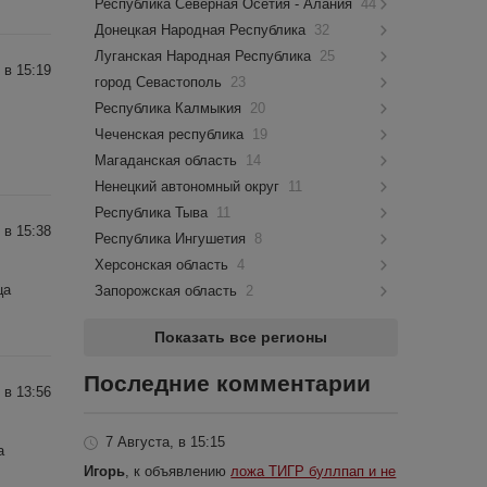
Республика Северная Осетия - Алания
44
Донецкая Народная Республика
32
Луганская Народная Республика
25
 в 15:19
город Севастополь
23
Республика Калмыкия
20
Чеченская республика
19
Магаданская область
14
Ненецкий автономный округ
11
Республика Тыва
11
 в 15:38
Республика Ингушетия
8
Херсонская область
4
ца
Запорожская область
2
Показать все регионы
Последние комментарии
 в 13:56
7 Августа, в 15:15
a
Игорь
, к объявлению
ложа ТИГР буллпап и не