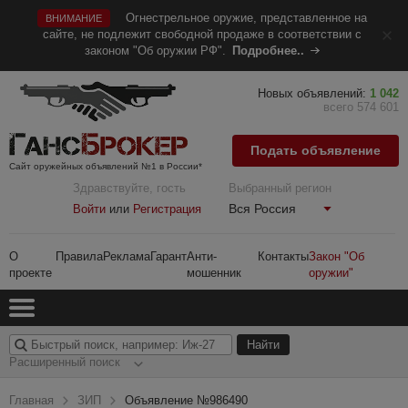
Огнестрельное оружие, представленное на
ВНИМАНИЕ
сайте, не подлежит свободной продаже в соответствии с
законом "Об оружии РФ".
Подробнее..
Новых объявлений:
1 042
всего 574 601
Подать объявление
Сайт оружейных объявлений №1 в России*
Здравствуйте, гость
Выбранный регион
Вся Россия
Войти
или
Регистрация
О
Правила
Реклама
Гарант
Анти-
Контакты
Закон "Об
проекте
мошенник
оружии"
Расширенный поиск
Главная
ЗИП
Объявление №986490