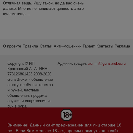
Отличная вещь. Ищу такой, но да вас очень
далеко. Многие не понимают ценность этого
пулеметища....
О проекте
Правила
Статьи
Анти-мошенник
Гарант
Контакты
Реклама
Copyright © ИП
Администрация:
admin@gunsbroker.ru
Краковский А. А. ИНН
773126861423 2008-2026
GunsBroker - объявление
о покупке б/у пистолетов
и ружей, частные
объявления, продажа
оружия и снаряжения из
рук в руки.
* Первое место среди
сайтов в категории Охота
Внимание! Данный сайт предназначен для лиц старше 18
и рыбалка по данным
лет. Если Вам меньше 18 лет, просим покинуть наш сайт.
Яндекс.Радар за