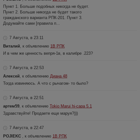
Пункт 1. Больше подобных никогда не будет.
Пункт 2. Больше никогда не будет такого
гражданского варианта РПК-201. Пункт 3.
Додумайте сами [правила п...
7 Августа, в 23:11
Виталий
, к объявлению
1В РПК
И в чем же ценность вепря-1в, в калибре .223?
7 Августа, в 22:53
Алексей
, к объявлению
Диана 48
Тогда извиняюсь. А что с рычагом- то было?
7 Августа, в 22:51
артем59
, к объявлению
Tokio Marui hi-capa 5.1
Здравствуйте! Продаете еще маруя?)))
7 Августа, в 22:47
POJIEKC
, к объявлению
1В РПК