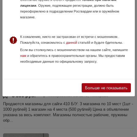
5 000 руб.
Кемеровская область, Кемерово
лицензии
. Оружие, подлежащее регистрации, должно быть
Зип от гранд Пауэр т10. Цена за все, отправка любым способом за
переоформлено в подразделении Росгвардии или в оружейном
ваш счет.
магазине.
К сожалению, никто не застрахован от встречи с мошенником.
Пожалуйста, ознакомьтесь с
данной
статьёй и будьте бдительны.
Если вы столкнулись с мошенничеством на нашем сайте, напишите
нам
и обратитесь в правоохранительные органы. Мы предоставим
необходимые данные по официальному запросу.
Магазин для сайги 410
14 Июня, в 15:24
Больше не показывать
3 500 руб.
Кемеровская область, Кемерово
Продаются магазины для сайги 410 Б/У: 3 магазина по 10 мест (1шт -
1000 рублей) 1 магазин на 4 места (500 рублей) Цена в объявлении
указана за весь комплект. Магазины полностью рабочие, пружины
обр...