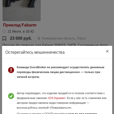
Приклад Fabarm
21 Июля, в 10:42
23 000 руб.
Кемеровская область, Юрга
Продаю б/у приклад для Fabarm SDASS, SAT8. Состояние на фото,
крепежный болт в комплекте.
×
Остерегайтесь мошенничества
Команда GunsBroker не рекомендует осуществлять денежные
переводы физическим лицам дистанционно — только при
личной встрече.
Автор подтвердил, что изделие продаётся в полном соответствии с
федеральным законом
«Об Оружии»
. Если у вас есть сомнения или
Зип от Гранд Пауэр т10, т12
автором предоставлена недостоверная информация —
воспользуйтесь кнопкой «Пожаловаться».
5 Июля, в 19:04
Охотничье оружие и ОООП продаётся
только при наличии