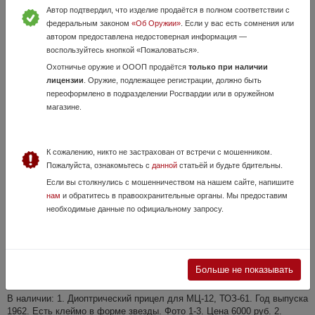
Автор подтвердил, что изделие продаётся в полном соответствии с
Магазин ТО3-106 МЦ 20-01 Вместимость 2
федеральным законом
«Об Оружии»
. Если у вас есть сомнения или
автором предоставлена недостоверная информация —
Патронов
воспользуйтесь кнопкой «Пожаловаться».
3 Августа, в 15:28
Охотничье оружие и ОООП продаётся
только при наличии
3 000 руб.
Калужская область, Обнинск
лицензии
. Оружие, подлежащее регистрации, должно быть
переоформлено в подразделении Росгвардии или в оружейном
Самовывоз Отправка
магазине.
К сожалению, никто не застрахован от встречи с мошенником.
Пожалуйста, ознакомьтесь с
данной
статьёй и будьте бдительны.
Если вы столкнулись с мошенничеством на нашем сайте, напишите
нам
и обратитесь в правоохранительные органы. Мы предоставим
необходимые данные по официальному запросу.
Диоптрические прицелы
24 Июля, в 16:35
Больше не показывать
3 500 руб.
Калужская область, Калуга
В наличии: 1. Диоптрический прицел для МЦ-12, ТОЗ-61. Год выпуска
1962. Есть клеймо в форме звезды. Фото 1-3. Цена 6000 руб. 2.