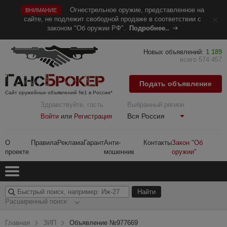
Огнестрельное оружие, представленное на
ВНИМАНИЕ
сайте, не подлежит свободной продаже в соответствии с
законом "Об оружии РФ".
Подробнее..
Новых объявлений:
1 189
всего 574 457
Подать объявление
Сайт оружейных объявлений №1 в России*
Здравствуйте, гость
Выбранный регион
Вся Россия
Войти
или
Регистрация
О
Правила
Реклама
Гарант
Анти-
Контакты
Закон "Об
проекте
мошенник
оружии"
Расширенный поиск
Главная
ЗИП
Объявление №977669