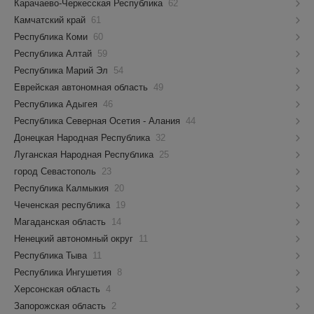
Карачаево-Черкесская Республика
62
Камчатский край
61
Республика Коми
60
Республика Алтай
59
Республика Марий Эл
54
Еврейская автономная область
49
Республика Адыгея
46
Республика Северная Осетия - Алания
44
Донецкая Народная Республика
32
Луганская Народная Республика
25
город Севастополь
23
Республика Калмыкия
20
Чеченская республика
19
Магаданская область
14
Ненецкий автономный округ
11
Республика Тыва
11
Республика Ингушетия
8
Херсонская область
4
Запорожская область
2