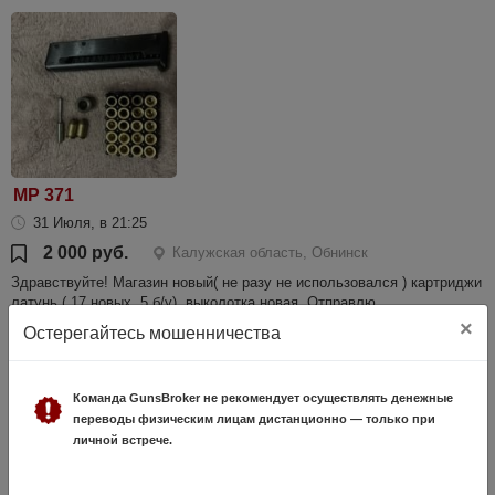
МР 371
31 Июля, в 21:25
2 000 руб.
Калужская область, Обнинск
Здравствуйте! Магазин новый( не разу не использовался ) картриджи
латунь ( 17 новых, 5 б/у), выколотка новая. Отправлю.
×
Остерегайтесь мошенничества
Команда GunsBroker не рекомендует осуществлять денежные
переводы физическим лицам дистанционно — только при
личной встрече.