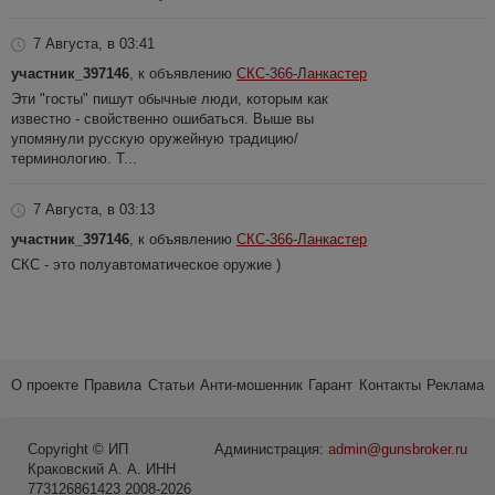
7 Августа, в 03:41
участник_397146
, к объявлению
СКС-366-Ланкастер
Эти "госты" пишут обычные люди, которым как
известно - свойственно ошибаться. Выше вы
упомянули русскую оружейную традицию/
терминологию. Т...
7 Августа, в 03:13
участник_397146
, к объявлению
СКС-366-Ланкастер
СКС - это полуавтоматическое оружие )
О проекте
Правила
Статьи
Анти-мошенник
Гарант
Контакты
Реклама
Copyright © ИП
Администрация:
admin@gunsbroker.ru
Краковский А. А. ИНН
773126861423 2008-2026