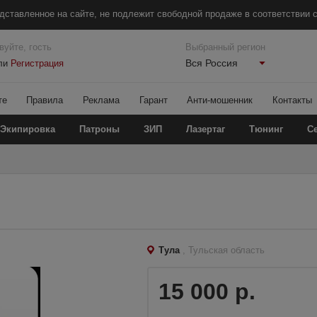
дставленное на сайте, не подлежит свободной продаже в соответствии с
вуйте, гость
Выбранный регион
Вся Россия
ли
Регистрация
те
Правила
Реклама
Гарант
Анти-мошенник
Контакты
Экипировка
Патроны
ЗИП
Лазертаг
Тюнинг
С
Тула
, Тульская область
15 000 р.