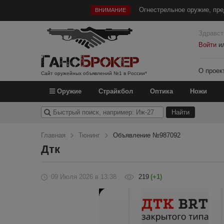
Огнестрельное оружие, пре
ВНИМАНИЕ
Здравст
Войти
и
О проек
Сайт оружейных объявлений №1 в России*
Оружие
Страйкбол
Оптика
Ножи
Главная
Тюнинг
Объявление №987092
Дтк
09 Июля 2026
в 13:38
219
(+1)