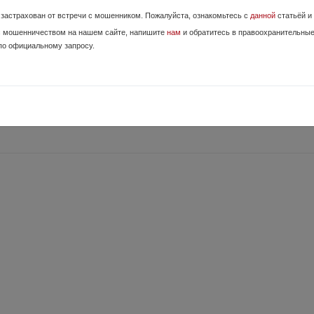
о уверен что предыдущий владелец обманул). Резьба 14*1 левая. По ст
е застрахован от встречи с мошенником. Пожалуйста, ознакомьтесь с
данной
статьёй и
гасит. Внутри чистая без копоти. По опыту - с большим наст...
с мошенничеством на нашем сайте, напишите
нам
и обратитесь в правоохранительны
по официальному запросу.
16 Июля,
асть, Тула
AR USA Под любые карабины AR платформы. Состояние = новая Тула, М