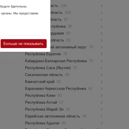
рельбе:
Псковская область
106
 будьте бдительны.
Костромская область
104
е органы. Мы предоставим
Мурманская область
97
Чувашская Республика
90
 в 09:21
Республика Мордовия
83
Новгородская область
81
Больше не показывать
ск,
Ямало-Ненецкий автономный округ
79
Республика Бурятия
78
Кабардино-Балкарская Республика
70
Республика Саха (Якутия)
70
Сахалинская область
68
Камчатский край
62
Карачаево-Черкесская Республика
62
Республика Коми
60
Республика Алтай
57
Республика Марий Эл
54
Еврейская автономная область
49
Республика Адыгея
49