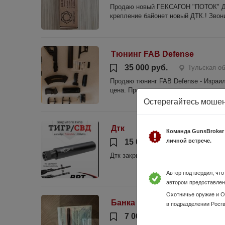
Продаю новый ГЕКСАГОН "ПОТОК" ДТК
крепление байонет новый ДТК.! Звон
Тюнинг FAB Defense
35 000 руб.
Тульская об
Продаю тюнинг FAB Defense - Израиль
цена. Продажа только комплектом, п
Остерегайтесь моше
Дтк
Команда GunsBroker
15 000 руб.
личной встрече.
Тульская об
Дтк закрытого типа брт новый.
Автор подтвердил, чт
автором предоставлен
Охотничье оружие и 
Банка впо-208 366ткм
в подразделении Росг
7 000 руб.
Тульская обл