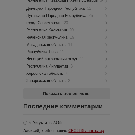
Республика Северная Осетия - Алания
45
Донецкая Народная Республика
32
Луганская Народная Республика
25
город Севастополь
23
Республика Калмыкия
20
Чеченская республика
19
Магаданская область
14
Республика Тыва
11
Ненецкий автономный округ
11
Республика Ингушетия
8
Херсонская область
4
Запорожская область
2
Показать все регионы
Последние комментарии
6 Августа, в 20:58
Алексей
, к объявлению
СКС-366-Ланкастер