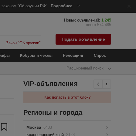
 законом "Об оружии РФ".
Подробнее..
Новых объявлений:
1 245
всего 574 485
Подать объявление
Закон "Об оружии"
ейфы
Кобуры и чехлы
Релоадинг
Спрос
Расширенный поиск
VIP-объявления
Как попасть в этот блок?
Регионы и города
Москва
6483
Краснодарский край
2128