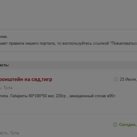
ние.
шает правила нашего портала, то воспользуйтесь ссылкой
"Пожаловатьс
асть:
онштейн на свд,тигр
23 Июля,
ь, Тула
па. Габариты 80*190*50 вес 220гр , авиационный сплав в95т .
Сегодня,
асть, Тула