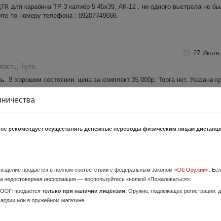
 для карабина ТР 3 калибр 5 45x39, АК-12 , ни одного выстрела не бы
ите по номеру телефона : 89207749666.
27 Июля,
ласть, Тула
. В хорошем состоянии. цена за комплект 35 000р. Торга нет. Указана к
о частям ничего не продаю.
нничества
26 Июля,
 не рекомендует осуществлять денежные переводы физическим лицам дистанц
ласть, Тула
о изделие продаётся в полном соответствии с федеральным законом
«Об Оружии»
. Ес
а недостоверная информация — воспользуйтесь кнопкой «Пожаловаться».
ОООП продаётся
только при наличии лицензии
. Оружие, подлежащее регистрации,
1 Августа,
вардии или в оружейном магазине.
асть