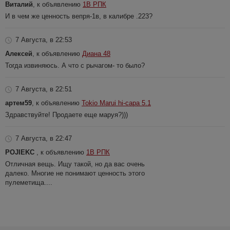
Виталий
, к объявлению
1В РПК
И в чем же ценность вепря-1в, в калибре .223?
7 Августа, в 22:53
Алексей
, к объявлению
Диана 48
Тогда извиняюсь. А что с рычагом- то было?
7 Августа, в 22:51
артем59
, к объявлению
Tokio Marui hi-capa 5.1
Здравствуйте! Продаете еще маруя?)))
7 Августа, в 22:47
POJIEKC
, к объявлению
1В РПК
Отличная вещь. Ищу такой, но да вас очень
далеко. Многие не понимают ценность этого
пулеметища....