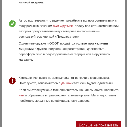
личной встрече.
Устанавливается на Сайга 9 и ей подобные а также АК/Сайга и их
гражданские аналоги. Имеет...
Автор подтвердил, что изделие продаётся в полном соответствии с
федеральным законом
«Об Оружии»
. Если у вас есть сомнения или
автором предоставлена недостоверная информация —
воспользуйтесь кнопкой «Пожаловаться».
Охотничье оружие и ОООП продаётся
только при наличии
лицензии
. Оружие, подлежащее регистрации, должно быть
переоформлено в подразделении Росгвардии или в оружейном
магазине.
Сошки Tubb
6 Июля, в 11:43
К сожалению, никто не застрахован от встречи с мошенником.
15 000 руб.
Свердловская область, Екатеринбург
Пожалуйста, ознакомьтесь с
данной
статьёй и будьте бдительны.
Материал сталь Качалка, поворотная база
Если вы столкнулись с мошенничеством на нашем сайте, напишите
нам
и обратитесь в правоохранительные органы. Мы предоставим
необходимые данные по официальному запросу.
Больше не показывать