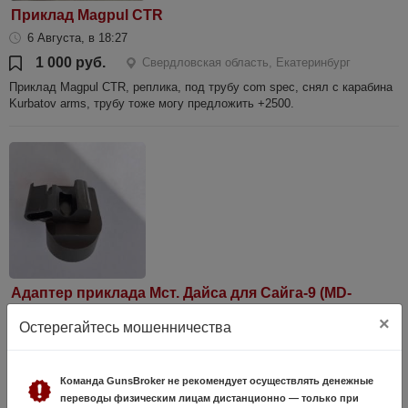
Приклад Magpul CTR
6 Августа, в 18:27
1 000 руб.
Свердловская область, Екатеринбург
Приклад Magpul CTR, реплика, под трубу com spec, снял с карабина
Kurbatov arms, трубу тоже могу предложить +2500.
Адаптер приклада Мст. Дайса для Сайга-9 (MD-
058)
×
Остерегайтесь мошенничества
30 Июля, в 20:49
3 500 руб.
Свердловская область, Реж
Команда GunsBroker не рекомендует осуществлять денежные
Адаптер устанавливается в место складного приклада в лево,
переводы физическим лицам дистанционно — только при
позволяет использовать телескопическую трубу приклада.