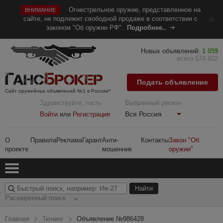
Огнестрельное оружие, представленное на
ВНИМАНИЕ
сайте, не подлежит свободной продаже в соответствии с
законом "Об оружии РФ".
Подробнее..
Новых объявлений:
1 059
всего 574 602
Подать объявление
Сайт оружейных объявлений №1 в России*
Здравствуйте, гость
Выбранный регион
Вся Россия
Войти
или
Регистрация
О
Правила
Реклама
Гарант
Анти-
Контакты
Закон "Об
проекте
мошенник
оружии"
Расширенный поиск
Главная
Тюнинг
Объявление №986428