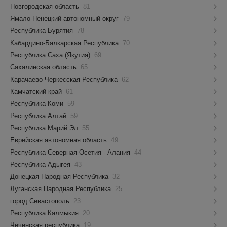
Новгородская область
81
Ямало-Ненецкий автономный округ
79
Республика Бурятия
78
Кабардино-Балкарская Республика
70
Республика Саха (Якутия)
69
Сахалинская область
65
Карачаево-Черкесская Республика
62
Камчатский край
61
Республика Коми
59
Республика Алтай
59
Республика Марий Эл
55
Еврейская автономная область
49
Республика Северная Осетия - Алания
44
Республика Адыгея
43
Донецкая Народная Республика
32
Луганская Народная Республика
25
город Севастополь
23
Республика Калмыкия
20
Чеченская республика
19