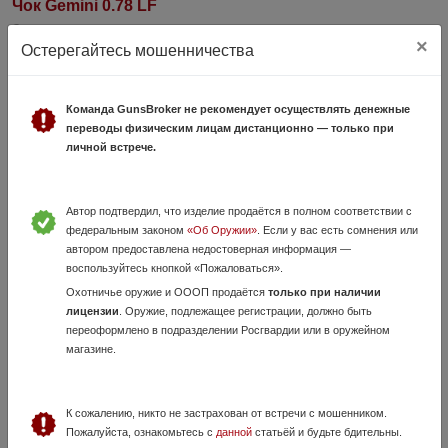
Чок Gemini 0.78 LF
22 Июля, в 15:06
×
Остерегайтесь мошенничества
5 500 руб.
Кемеровская область, Кемерово
Для дальних выстрелов,гусиных охот!стояла на A400!
Команда GunsBroker не рекомендует осуществлять денежные
переводы физическим лицам дистанционно — только при
личной встрече.
Автор подтвердил, что изделие продаётся в полном соответствии с
федеральным законом
«Об Оружии»
. Если у вас есть сомнения или
автором предоставлена недостоверная информация —
воспользуйтесь кнопкой «Пожаловаться».
Целик бенели арго
Охотничье оружие и ОООП продаётся
только при наличии
лицензии
. Оружие, подлежащее регистрации, должно быть
3 Августа, в 14:08
переоформлено в подразделении Росгвардии или в оружейном
9 000 руб.
Кемеровская область, Новокузнецк
магазине.
Бенели арго целик
К сожалению, никто не застрахован от встречи с мошенником.
VIP-объявления
Пожалуйста, ознакомьтесь с
данной
статьёй и будьте бдительны.