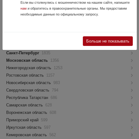
Если вы столкнулись с мошенничеством на нашем сайте, напишите
Как попасть в этот блок?
нам
и обратитесь в правоохранительные органы. Мы предоставим
необходимые данные по официальному запросу.
Регионы и города
Москва
6471
Больше не показывать
Краснодарский край
2116
Санкт-Петербург
1835
Московская область
1356
Нижегородская область
1253
Ростовская область
1157
Новосибирская область
983
Свердловская область
794
Республика Татарстан
686
Самарская область
628
Воронежская область
608
Приморский край
599
Иркутская область
597
Кемеровская область
562