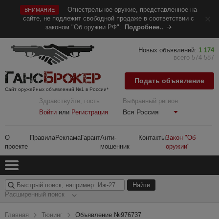
Огнестрельное оружие, представленное на
ВНИМАНИЕ
сайте, не подлежит свободной продаже в соответствии с
законом "Об оружии РФ".
Подробнее..
Новых объявлений:
1 174
всего 574 587
Подать объявление
Сайт оружейных объявлений №1 в России*
Здравствуйте, гость
Выбранный регион
Вся Россия
Войти
или
Регистрация
О
Правила
Реклама
Гарант
Анти-
Контакты
Закон "Об
проекте
мошенник
оружии"
Расширенный поиск
Главная
Тюнинг
Объявление №976737