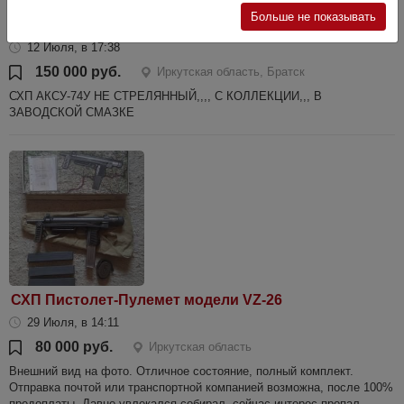
Больше не показывать
СХП АКСУ-74у
12 Июля, в 17:38
150 000 руб.
Иркутская область, Братск
СХП АКСУ-74У НЕ СТРЕЛЯННЫЙ,,,, С КОЛЛЕКЦИИ,,, В
ЗАВОДСКОЙ СМАЗКЕ
СХП Пистолет-Пулемет модели VZ-26
29 Июля, в 14:11
80 000 руб.
Иркутская область
Внешний вид на фото. Отличное состояние, полный комплект.
Отправка почтой или транспортной компанией возможна, после 100%
предоплаты. Давно увлекался собирал, сейчас интерес пропал.