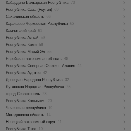
Кабардино-Балкарская Республика
70
Республика Саха (Якутия)
69
Сахалинская область
66
Карачаево-Черкесская Республика
62
Камчатский край
61
Республика Алтай
59
Республика Коми
59
Республика Марий Эл
55
Еврейская автономная область
48
Республика Северная Осетия - Алания
44
Республика Адыгея
42
Донецкая Народная Республика
32
Луганская Народная Республика
25
город Севастополь
23
Республика Калмыкия
20
Чеченская республика
19
Магаданская область
14
Ненецкий автономный округ
11
Республика Тыва
10