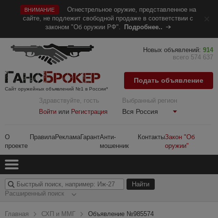
Огнестрельное оружие, представленное на
ВНИМАНИЕ
сайте, не подлежит свободной продаже в соответствии с
законом "Об оружии РФ".
Подробнее..
Новых объявлений:
914
всего 574 637
Подать объявление
Сайт оружейных объявлений №1 в России*
Здравствуйте, гость
Выбранный регион
Вся Россия
Войти
или
Регистрация
О
Правила
Реклама
Гарант
Анти-
Контакты
Закон "Об
проекте
мошенник
оружии"
Расширенный поиск
Главная
СХП и ММГ
Объявление №985574