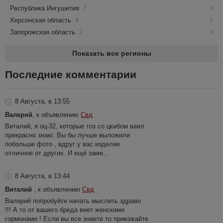
Республика Ингушетия
7
Херсонская область
4
Запорожская область
2
Показать все регионы
Последние комментарии
8 Августа, в 13:55
Валерий
, к объявлению
Свд
Виталий, я оц-32, которые тоз со цкибом ваял
прекрасно знаю. Вы бы лучше выложили
побольше фото , вдруг у вас изделие
отличное от других. И ещё заме...
8 Августа, в 13:44
Виталий
, к объявлению
Свд
Валерий попробуйте начать мыслить здраво
!!! А то от вашего бреда веет женскими
гормонами ! Если вы все знаете то приезжайте