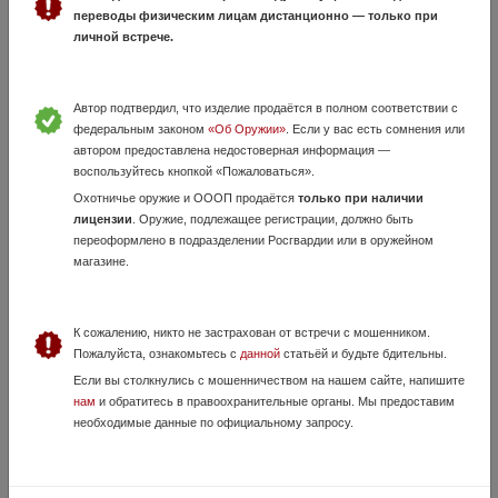
переводы физическим лицам дистанционно — только при
личной встрече.
Автор подтвердил, что изделие продаётся в полном соответствии с
федеральным законом
«Об Оружии»
. Если у вас есть сомнения или
автором предоставлена недостоверная информация —
воспользуйтесь кнопкой «Пожаловаться».
Охотничье оружие и ОООП продаётся
только при наличии
Макет пулемета Максим
лицензии
. Оружие, подлежащее регистрации, должно быть
25 Июля, в 11:38
переоформлено в подразделении Росгвардии или в оружейном
магазине.
55 000 руб.
Иркутская область, Ангарск
Масштаб 1:1 Колеса оригинал
К сожалению, никто не застрахован от встречи с мошенником.
Пожалуйста, ознакомьтесь с
данной
статьёй и будьте бдительны.
Если вы столкнулись с мошенничеством на нашем сайте, напишите
нам
и обратитесь в правоохранительные органы. Мы предоставим
необходимые данные по официальному запросу.