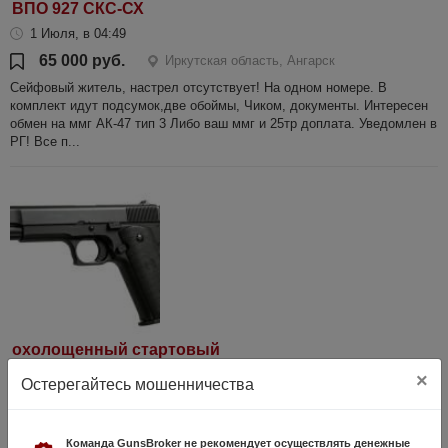
ВПО 927 СКС-СХ
1 Июля, в 04:49
65 000 руб.
Иркутская область, Ангарск
Сейфовый житель, настрел отсутствует! На одном номере. В
комплект идут подсумок,две обоймы, Чиком, документы. Интересен
обмен на ммг АК-47 тип 3 Либо ваш ммг и 25тр доплата. Уведомлен в
РГ! Все п...
охолощенный стартовый
2 Августа, в 22:44
×
Остерегайтесь мошенничества
20 000 руб.
Иркутская область, иркутск
охолощенный стартовый куплю
Команда GunsBroker не рекомендует осуществлять денежные