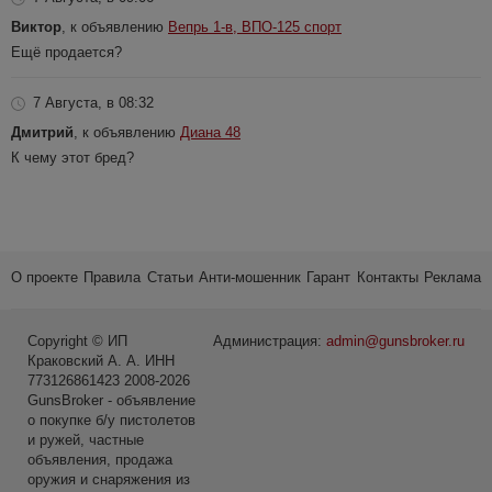
Виктор
, к объявлению
Вепрь 1-в, ВПО-125 спорт
Ещё продается?
7 Августа, в 08:32
Дмитрий
, к объявлению
Диана 48
К чему этот бред?
О проекте
Правила
Статьи
Анти-мошенник
Гарант
Контакты
Реклама
Copyright © ИП
Администрация:
admin@gunsbroker.ru
Краковский А. А. ИНН
773126861423 2008-2026
GunsBroker - объявление
о покупке б/у пистолетов
и ружей, частные
объявления, продажа
оружия и снаряжения из