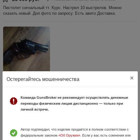
Пистолет сигнальный тт. Курс. Настрел 10 выстрелов. Можно
сказать новый. Доп фото по запросу. Есть авито Доставка.
×
Бульдог. курс,
Остерегайтесь мошенничества
24 Июля, в 10:14
49 000 руб.
Рязанская область, Спас клепики
Команда GunsBroker не рекомендует осуществлять денежные
Пистолет бульдог курс. Новый. Без настрела. Полный комплект.
переводы физическим лицам дистанционно — только при
Установлены деревянные Накладки на ручку. Так же отдам кобуру и
личной встрече.
Кейс для патронов и шариков. Есть авито доставка. Доп фото по
запросу. ...
Автор подтвердил, что изделие продаётся в полном соответствии с
федеральным законом
«Об Оружии»
. Если у вас есть сомнения или
VIP-объявления