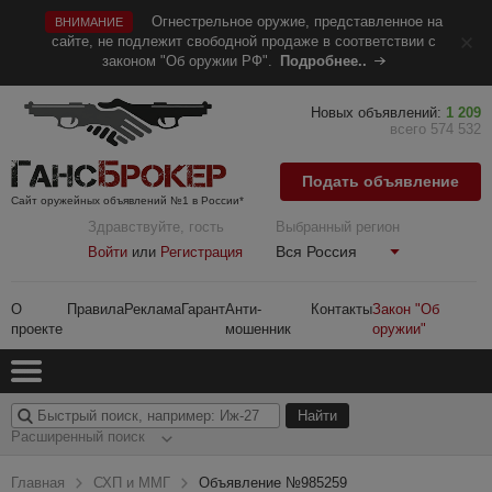
Огнестрельное оружие, представленное на
ВНИМАНИЕ
сайте, не подлежит свободной продаже в соответствии с
законом "Об оружии РФ".
Подробнее..
Новых объявлений:
1 209
всего 574 532
Подать объявление
Сайт оружейных объявлений №1 в России*
Здравствуйте, гость
Выбранный регион
Вся Россия
Войти
или
Регистрация
О
Правила
Реклама
Гарант
Анти-
Контакты
Закон "Об
проекте
мошенник
оружии"
Расширенный поиск
Главная
СХП и ММГ
Объявление №985259