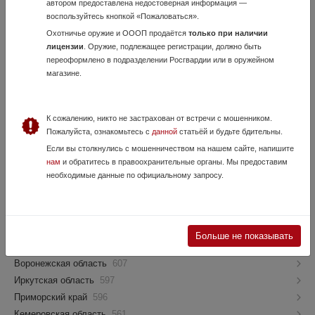
автором предоставлена недостоверная информация —
воспользуйтесь кнопкой «Пожаловаться».
Как попасть в этот блок?
Охотничье оружие и ОООП продаётся
только при наличии
лицензии
. Оружие, подлежащее регистрации, должно быть
Регионы и города
переоформлено в подразделении Росгвардии или в оружейном
магазине.
Москва
6466
Краснодарский край
2119
К сожалению, никто не застрахован от встречи с мошенником.
Санкт-Петербург
1837
Пожалуйста, ознакомьтесь с
данной
статьёй и будьте бдительны.
Московская область
1357
Если вы столкнулись с мошенничеством на нашем сайте, напишите
Нижегородская область
1251
нам
и обратитесь в правоохранительные органы. Мы предоставим
необходимые данные по официальному запросу.
Ростовская область
1157
Новосибирская область
953
Свердловская область
794
Республика Татарстан
686
Больше не показывать
Самарская область
628
Воронежская область
607
Иркутская область
597
Приморский край
596
Кемеровская область
561