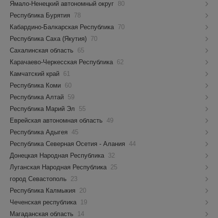
Ямало-Ненецкий автономный округ
80
Республика Бурятия
78
Кабардино-Балкарская Республика
70
Республика Саха (Якутия)
70
Сахалинская область
65
Карачаево-Черкесская Республика
62
Камчатский край
61
Республика Коми
60
Республика Алтай
59
Республика Марий Эл
55
Еврейская автономная область
49
Республика Адыгея
45
Республика Северная Осетия - Алания
44
Донецкая Народная Республика
32
Луганская Народная Республика
25
город Севастополь
23
Республика Калмыкия
20
Чеченская республика
19
Магаданская область
14