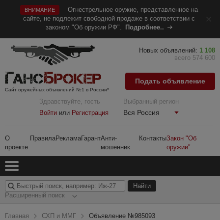
Огнестрельное оружие, представленное на
ВНИМАНИЕ
сайте, не подлежит свободной продаже в соответствии с
законом "Об оружии РФ".
Подробнее..
Новых объявлений:
1 108
всего 574 600
Подать объявление
Сайт оружейных объявлений №1 в России*
Здравствуйте, гость
Выбранный регион
Вся Россия
Войти
или
Регистрация
О
Правила
Реклама
Гарант
Анти-
Контакты
Закон "Об
проекте
мошенник
оружии"
Расширенный поиск
Главная
СХП и ММГ
Объявление №985093