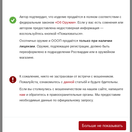
Автор подтвердил, что изделие продаётся в полном соответствии с
федеральным законом
«Об Оружии»
. Если у вас есть сомнения или
автором предоставлена недостоверная информация —
воспользуйтесь кнопкой «Пожаловаться».
Охотничье оружие и ОООП продаётся
только при наличии
лицензии
. Оружие, подлежащее регистрации, должно быть
переоформлено в подразделении Росгвардии или в оружейном
магазине.
Сигнальный револьвер РС 31.
23 Июля, в 20:22
12 000 руб.
Республика Башкортостан, Уфа
К сожалению, никто не застрахован от встречи с мошенником.
В продаже сигнальный револьвер. Бахает капсюлями жевело. В
Пожалуйста, ознакомьтесь с
данной
статьёй и будьте бдительны.
хорошем состоянии. Накладки дерево. Есть и родные из пластика.
Если вы столкнулись с мошенничеством на нашем сайте, напишите
нам
и обратитесь в правоохранительные органы. Мы предоставим
необходимые данные по официальному запросу.
Больше не показывать