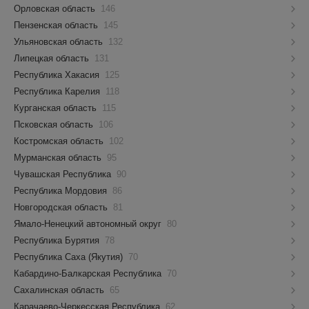
Орловская область
146
Пензенская область
145
Ульяновская область
132
Липецкая область
131
Республика Хакасия
125
Республика Карелия
118
Курганская область
115
Псковская область
106
Костромская область
102
Мурманская область
95
Чувашская Республика
90
Республика Мордовия
86
Новгородская область
81
Ямало-Ненецкий автономный округ
80
Республика Бурятия
78
Республика Саха (Якутия)
70
Кабардино-Балкарская Республика
70
Сахалинская область
65
Карачаево-Черкесская Республика
62