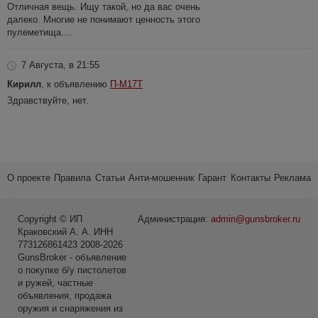
Отличная вещь. Ищу такой, но да вас очень
далеко. Многие не понимают ценность этого
пулеметища....
7 Августа, в 21:55
Кирилл
, к объявлению
П-М17Т
Здравствуйте, нет.
О проекте
Правила
Статьи
Анти-мошенник
Гарант
Контакты
Реклама
Copyright © ИП
Администрация:
admin@gunsbroker.ru
Краковский А. А. ИНН
773126861423 2008-2026
GunsBroker - объявление
о покупке б/у пистолетов
и ружей, частные
объявления, продажа
оружия и снаряжения из