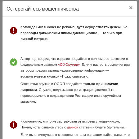
×
Остерегайтесь мошенничества
Как попасть в этот блок?
Регионы и города
Команда GunsBroker не рекомендует осуществлять денежные
переводы физическим лицам дистанционно — только при
личной встрече.
Москва
6471
Краснодарский край
2120
Санкт-Петербург
1834
Автор подтвердил, что изделие продаётся в полном соответствии с
Московская область
1357
федеральным законом
«Об Оружии»
. Если у вас есть сомнения или
автором предоставлена недостоверная информация —
Нижегородская область
1253
воспользуйтесь кнопкой «Пожаловаться».
Ростовская область
1156
Охотничье оружие и ОООП продаётся
только при наличии
Новосибирская область
984
лицензии
. Оружие, подлежащее регистрации, должно быть
Свердловская область
795
переоформлено в подразделении Росгвардии или в оружейном
Республика Татарстан
684
магазине.
Самарская область
627
Воронежская область
608
К сожалению, никто не застрахован от встречи с мошенником.
Приморский край
599
Пожалуйста, ознакомьтесь с
данной
статьёй и будьте бдительны.
Иркутская область
595
Если вы столкнулись с мошенничеством на нашем сайте, напишите
Кемеровская область
563