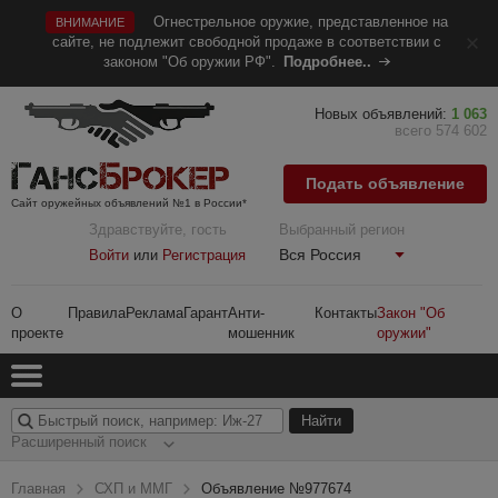
Огнестрельное оружие, представленное на
ВНИМАНИЕ
сайте, не подлежит свободной продаже в соответствии с
законом "Об оружии РФ".
Подробнее..
Новых объявлений:
1 063
всего 574 602
Подать объявление
Сайт оружейных объявлений №1 в России*
Здравствуйте, гость
Выбранный регион
Вся Россия
Войти
или
Регистрация
О
Правила
Реклама
Гарант
Анти-
Контакты
Закон "Об
проекте
мошенник
оружии"
Расширенный поиск
Главная
СХП и ММГ
Объявление №977674