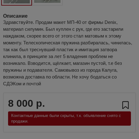
Описание
Здравствуйте. Продам макет МП-40 от фирмы Denix,
материал силумин. Был куплен с рук, где его застарили
наждаком, скорее всего от этого стал матовым к этому
моменту. Телескопическая пружина разбиралась, чинилась,
так как был треснувший пластик и имитация затвора
клинила, в принципе за лет 5 владения проблем не
возникало. Взводится, щёлкает, магазин пустой, т.е без
пружины и подавателя. Самовывоз из города Калуга,
возможна доставка по области. Не хочу бодаться со
СДЭКом и почтой
8 000 р.
Контактные данные были скрыты, т.к. объявление снято с
продажи.