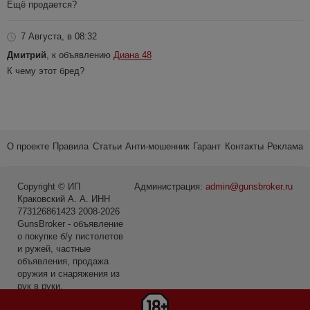
Ещё продается?
7 Августа, в 08:32
Дмитрий
, к объявлению
Диана 48
К чему этот бред?
О проекте
Правила
Статьи
Анти-мошенник
Гарант
Контакты
Реклама
Copyright © ИП
Администрация:
admin@gunsbroker.ru
Краковский А. А. ИНН
773126861423 2008-2026
GunsBroker - объявление
о покупке б/у пистолетов
и ружей, частные
объявления, продажа
оружия и снаряжения из
рук в руки.