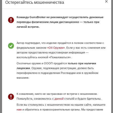
×
Остерегайтесь мошенничества
Команда GunsBroker не рекомендует осуществлять денежные
переводы физическим лицам дистанционно — только при
личной встрече.
Гроза 3А 9 мм Р.А.
5 Августа, в 13:07
Автор подтвердил, что изделие продаётся в полном соответствии с
55 000 руб.
Владимирская область, Кольчугино
федеральным законом
«Об Оружии»
. Если у вас есть сомнения или
автором предоставлена недостоверная информация —
Оружие в хорошем состоянии. Настрел не более 30 выстрелов. В
воспользуйтесь кнопкой «Пожаловаться».
комплекте паспорт, кейс, кобура, сейф, пенал для чистки.
Охотничье оружие и ОООП продаётся
только при наличии
лицензии
. Оружие, подлежащее регистрации, должно быть
переоформлено в подразделении Росгвардии или в оружейном
магазине.
К сожалению, никто не застрахован от встречи с мошенником.
Пожалуйста, ознакомьтесь с
данной
статьёй и будьте бдительны.
Если вы столкнулись с мошенничеством на нашем сайте, напишите
нам
и обратитесь в правоохранительные органы. Мы предоставим
ТК717Т