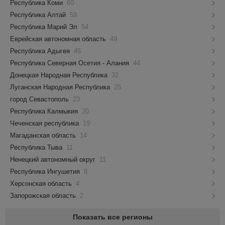
Республика Коми
60
Республика Алтай
59
Республика Марий Эл
54
Еврейская автономная область
49
Республика Адыгея
45
Республика Северная Осетия - Алания
44
Донецкая Народная Республика
32
Луганская Народная Республика
25
город Севастополь
23
Республика Калмыкия
20
Чеченская республика
19
Магаданская область
14
Республика Тыва
11
Ненецкий автономный округ
11
Республика Ингушетия
8
Херсонская область
4
Запорожская область
2
Показать все регионы