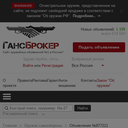
Огнестрельное оружие, представленное на
ВНИМАНИЕ
сайте, не подлежит свободной продаже в соответствии с
законом "Об оружии РФ".
Подробнее..
Новых объявлений:
1 199
всего 574 560
Подать объявление
Сайт оружейных объявлений №1 в России*
Здравствуйте, гость
Выбранный регион
Вся Россия
Войти
или
Регистрация
О
Правила
Реклама
Гарант
Анти-
Контакты
Закон "Об
проекте
мошенник
оружии"
Расширенный поиск
Главная
Оружие самообороны
Объявление №977221