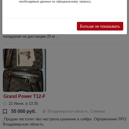
необходимые данные по официальному запросу.
23 Июля, в 08:44
115 000 руб.
Владимирская область, Владимир
Glock. Настрел 100 патронов, в комплекте 2 магазина на десять
патронов, пластиковый противоударный кейс, документация.
Больше не показывать
Кучность и точность хорошая кучность для ООП, уверенные
попадания на дистанции 25 м ...
Grand Power T12-F
22 Июня, в 13:35
55 000 руб.
Владимирская область, Собинка
,Продам пистолет без настрела,хранение в сейфе. Оформление ЛРО
Владимирская область.