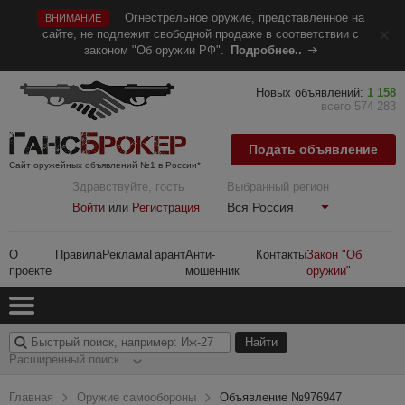
Огнестрельное оружие, представленное на
ВНИМАНИЕ
сайте, не подлежит свободной продаже в соответствии с
законом "Об оружии РФ".
Подробнее..
Новых объявлений:
1 158
всего 574 283
Подать объявление
Сайт оружейных объявлений №1 в России*
Здравствуйте, гость
Выбранный регион
Вся Россия
Войти
или
Регистрация
О
Правила
Реклама
Гарант
Анти-
Контакты
Закон "Об
проекте
мошенник
оружии"
Расширенный поиск
Главная
Оружие самообороны
Объявление №976947