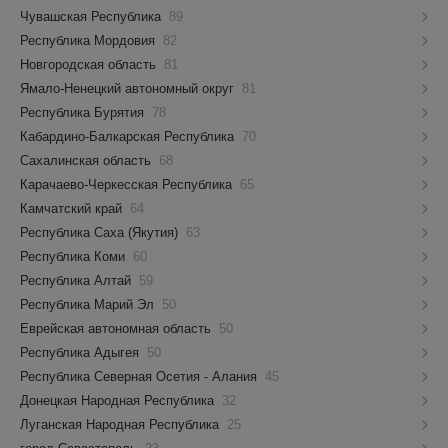
Чувашская Республика
89
Республика Мордовия
82
Новгородская область
81
Ямало-Ненецкий автономный округ
81
Республика Бурятия
78
Кабардино-Балкарская Республика
70
Сахалинская область
68
Карачаево-Черкесская Республика
65
Камчатский край
64
Республика Саха (Якутия)
63
Республика Коми
60
Республика Алтай
59
Республика Марий Эл
50
Еврейская автономная область
50
Республика Адыгея
50
Республика Северная Осетия - Алания
45
Донецкая Народная Республика
32
Луганская Народная Республика
25