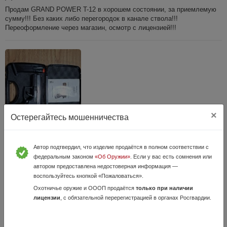
Продам GRAND POWER T-12 в хорошем состоянии, за приемлемую
сумму!!! Без каких либо перегородок в канале ствола!!!
Переоформление через магазин, осмотр с лицензией!!!
×
Остерегайтесь мошенничества
Grand Power T-12
24 Мая, в 10:13
Автор подтвердил, что изделие продаётся в полном соответствии с
федеральным законом
«Об Оружии»
. Если у вас есть сомнения или
160 000 руб.
Калужская область, Обнинск
автором предоставлена недостоверная информация —
Продам Grand Power T-12 (АКБС) . Переходной со Словака.
воспользуйтесь кнопкой «Пожаловаться».
Комплектация на фото.
Охотничье оружие и ОООП продаётся
только при наличии
лицензии
, с обязательной перерегистрацией в органах Росгвардии.