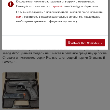
К сожалению, никто не застрахован от встречи с мошенником.
Пожалуйста, ознакомьтесь с
данной
статьёй и будьте бдительны.
Если вы столкнулись с мошенничеством на нашем сайте, напишите
нам
и обратитесь в правоохранительные органы. Мы предоставим
необходимые данные по официальному запросу.
Grand power T12
27 Мая, в 18:06
135 000 руб.
Калужская область
Больше не показывать
Полный комплект( кейс, 2 магазина, 2 пружины, ершик) 2012 год
завод Акбс. Данная модель на 3 месте в рейтинге гранд пауэр после
Словака и пистолетов серии Ru, пистолет редкой партии (5 значный
номер). С...