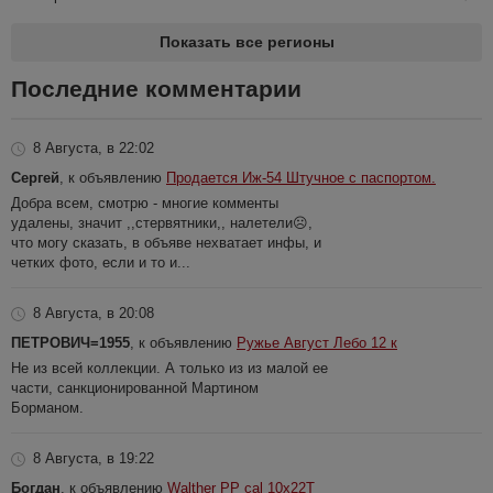
Показать все регионы
Последние комментарии
8 Августа, в 22:02
Сергей
, к объявлению
Продается Иж-54 Штучное с паспортом.
Добра всем, смотрю - многие комменты
удалены, значит ,,стервятники,, налетели☹️,
что могу сказать, в объяве нехватает инфы, и
четких фото, если и то и...
8 Августа, в 20:08
ПЕТРОВИЧ=1955
, к объявлению
Ружье Август Лебо 12 к
Не из всей коллекции. А только из из малой ее
части, санкционированной Мартином
Борманом.
8 Августа, в 19:22
Богдан
, к объявлению
Walther PP cal 10x22T