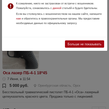
17 000 руб.
Оренбургская область, Орск
К сожалению, никто не застрахован от встречи с мошенником.
Пожалуйста, ознакомьтесь с
данной
статьёй и будьте бдительны.
Продам травматический пистолет МР-78-9ТМ кал.9мм РА. Создан на
базе боевого пистолета ПСМ. Настрел патронов 30. В комплекте 2
Если вы столкнулись с мошенничеством на нашем сайте, напишите
магазина, кобура скрытого ношения, коробка. Цена 17 000 рублей.
нам
и обратитесь в правоохранительные органы. Мы предоставим
Пистолет ...
необходимые данные по официальному запросу.
Больше не показывать
Оса лазер ПБ-4-1 18*45
7 Июня, в 11:54
5 000 руб.
Оренбургская область, Орск
Бесствольный травматический пистолет ПБ-4-1 «Оса» лазерный
целеуказатель красного цвета. Продажа только с лицензией.