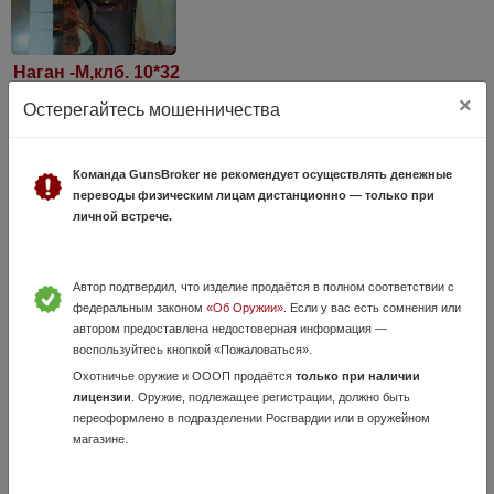
Наган -М,клб. 10*32
2 Августа, в 13:18
×
Остерегайтесь мошенничества
75 000 руб.
Оренбургская область, Оренбург
Складского хранения, отстрел минимальный.Мощный,пробивной
Команда GunsBroker не рекомендует осуществлять денежные
калибр 10,32. Мечта детства!На номерах, травматическим перестал
переводы физическим лицам дистанционно — только при
считаться! Только в коллекцию. Продажа по лицензии на газовое
личной встрече.
оружие самооборон...
Автор подтвердил, что изделие продаётся в полном соответствии с
федеральным законом
«Об Оружии»
. Если у вас есть сомнения или
автором предоставлена недостоверная информация —
воспользуйтесь кнопкой «Пожаловаться».
Охотничье оружие и ОООП продаётся
только при наличии
лицензии
. Оружие, подлежащее регистрации, должно быть
переоформлено в подразделении Росгвардии или в оружейном
магазине.
Травматический пистолет МР-78-9ТМ
19 Мая, в 16:39