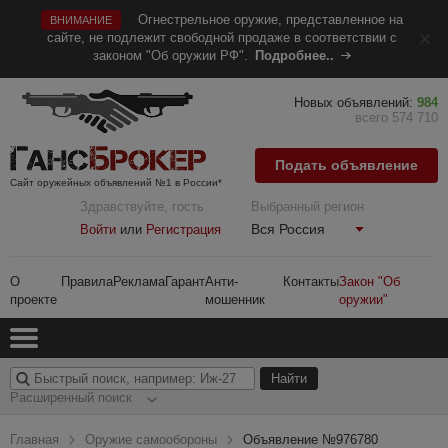
Огнестрельное оружие, представленное на
ВНИМАНИЕ
сайте, не подлежит свободной продаже в соответствии с
законом "Об оружии РФ".
Подробнее..
Новых объявлений:
984
всего 574 710
Подать объявление
Сайт оружейных объявлений №1 в России*
Здравствуйте, гость
Выбранный регион
Вся Россия
Войти
или
Регистрация
О
Правила
Реклама
Гарант
Анти-
Контакты
Закон "Об
проекте
мошенник
оружии"
Расширенный поиск
Главная
Оружие самообороны
Объявление №976780