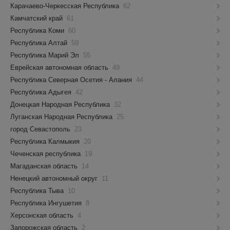
Карачаево-Черкесская Республика
62
Камчатский край
61
Республика Коми
60
Республика Алтай
59
Республика Марий Эл
55
Еврейская автономная область
49
Республика Северная Осетия - Алания
44
Республика Адыгея
42
Донецкая Народная Республика
32
Луганская Народная Республика
25
город Севастополь
23
Республика Калмыкия
20
Чеченская республика
19
Магаданская область
14
Ненецкий автономный округ
11
Республика Тыва
10
Республика Ингушетия
8
Херсонская область
4
Запорожская область
2