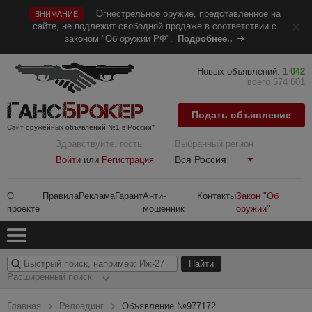
Огнестрельное оружие, представленное на
ВНИМАНИЕ
сайте, не подлежит свободной продаже в соответствии с
законом "Об оружии РФ".
Подробнее..
Новых объявлений:
1 042
всего 574 601
Подать объявление
Сайт оружейных объявлений №1 в России*
Здравствуйте, гость
Выбранный регион
Вся Россия
Войти
или
Регистрация
О
Правила
Реклама
Гарант
Анти-
Контакты
Закон "Об
проекте
мошенник
оружии"
Расширенный поиск
Главная
Релоадинг
Объявление №977172