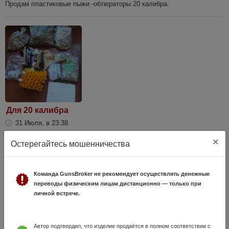
Продам пластиковые пыжи -обтюраторы 20 калибра.
Для 20 калибра
31 Июля, в 23:38
2 800 руб.
Омская область, Омск
×
Остерегайтесь мошенничества
20 калибр: 1) гильзы новые 34шт. 2) Барклай 1 шт. 3) Навойник с
воронкой 1 шт. 4) Закрутка ручная 1 шт. 5) Пыжи в ассортименте
примерно 400шт. 6) Прокладки на дробь и порох примерно 400 шт. 7)
Команда GunsBroker не рекомендует осуществлять денежные
Прокладка...
переводы физическим лицам дистанционно — только при
личной встрече.
Автор подтвердил, что изделие продаётся в полном соответствии с