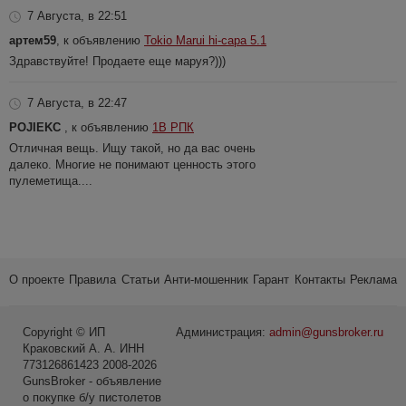
7 Августа, в 22:51
артем59
, к объявлению
Tokio Marui hi-capa 5.1
Здравствуйте! Продаете еще маруя?)))
7 Августа, в 22:47
POJIEKC
, к объявлению
1В РПК
Отличная вещь. Ищу такой, но да вас очень
далеко. Многие не понимают ценность этого
пулеметища....
О проекте
Правила
Статьи
Анти-мошенник
Гарант
Контакты
Реклама
Copyright © ИП
Администрация:
admin@gunsbroker.ru
Краковский А. А. ИНН
773126861423 2008-2026
GunsBroker - объявление
о покупке б/у пистолетов