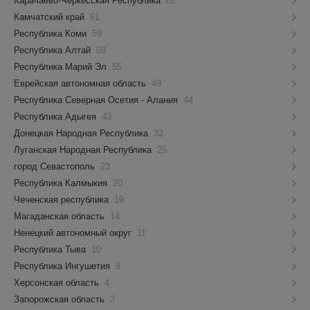
Карачаево-Черкесская Республика
62
Камчатский край
61
Республика Коми
59
Республика Алтай
59
Республика Марий Эл
55
Еврейская автономная область
49
Республика Северная Осетия - Алания
44
Республика Адыгея
43
Донецкая Народная Республика
32
Луганская Народная Республика
25
город Севастополь
23
Республика Калмыкия
20
Чеченская республика
19
Магаданская область
14
Ненецкий автономный округ
11
Республика Тыва
10
Республика Ингушетия
8
Херсонская область
4
Запорожская область
2