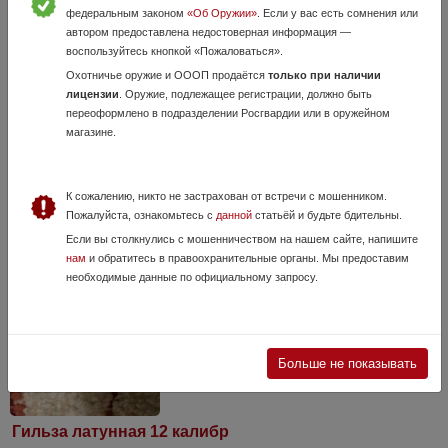
федеральным законом
«Об Оружии»
. Если у вас есть сомнения или
автором предоставлена недостоверная информация —
воспользуйтесь кнопкой «Пожаловаться».
Охотничье оружие и ОООП продаётся
только при наличии
лицензии
. Оружие, подлежащее регистрации, должно быть
Гильзы 16 КАЛИБРА + разное
переоформлено в подразделении Росгвардии или в оружейном
Вчера, в 11:21
магазине.
1 600 руб.
Омская область, Омск (Омская область)
Продам одним лотом мет. гильзы (по 30 руб. штука) в хорошем
К сожалению, никто не застрахован от встречи с мошенником.
состоянии калиброванные 37 штук.Барклай, навойник, весы
Пожалуйста, ознакомьтесь с
данной
статьёй и будьте бдительны.
электронные (0,01 гр.)
Если вы столкнулись с мошенничеством на нашем сайте, напишите
нам
и обратитесь в правоохранительные органы. Мы предоставим
необходимые данные по официальному запросу.
Больше не показывать
Гильза латунная 12 калибр