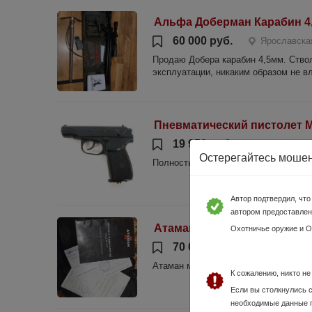
Альфа Доберман Карабин 4
60 000 руб.
Ярославска
Продаю Добера карабин 4,5мм. Ство
эксплуатации, никаким образом не вл
Пневматический пистолет МР
19 950 руб.
Ярославска
Остерегайтесь моше
Полностью новый 89159886989 Веро
Автор подтвердил, чт
автором предоставлен
Атаман м2r
Охотничье оружие и 
70 000 руб.
Ярославска
Атаман м2r, 2 барабана под полнотел
К сожалению, никто н
Если вы столкнулись 
необходимые данные 