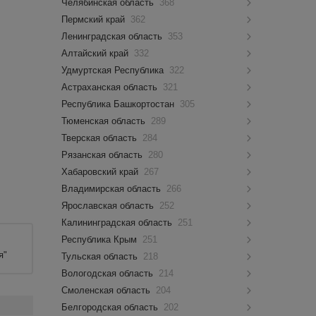
Челябинская область
368
Пермский край
362
Ленинградская область
353
Алтайский край
332
Удмуртская Республика
322
Астраханская область
321
Республика Башкортостан
305
Тюменская область
289
Тверская область
284
Рязанская область
280
Хабаровский край
267
Владимирская область
266
Ярославская область
252
Калининградская область
251
Республика Крым
251
я"
Тульская область
218
Вологодская область
214
Смоленская область
204
Белгородская область
202