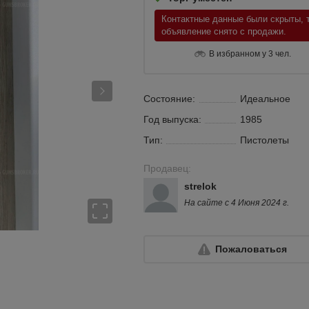
Контактные данные были скрыты, т
объявление снято с продажи.
В избранном у 3 чел.
Состояние:
Идеальное
Год выпуска:
1985
Тип:
Пистолеты
Продавец:
strelok
На сайте с 4 Июня 2024 г.
Пожаловаться