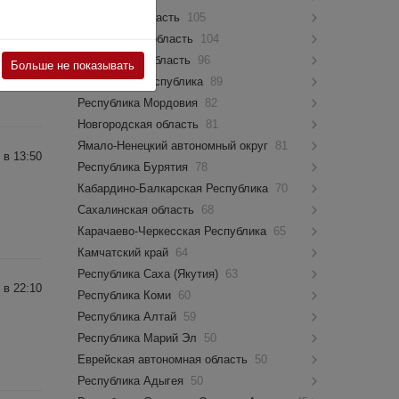
Псковская область
105
 в 07:44
Костромская область
104
Мурманская область
96
Больше не показывать
Чувашская Республика
89
Республика Мордовия
82
Новгородская область
81
Ямало-Ненецкий автономный округ
81
 в 13:50
Республика Бурятия
78
Кабардино-Балкарская Республика
70
Сахалинская область
68
Карачаево-Черкесская Республика
65
Камчатский край
64
Республика Саха (Якутия)
63
 в 22:10
Республика Коми
60
Республика Алтай
59
Республика Марий Эл
50
Еврейская автономная область
50
Республика Адыгея
50