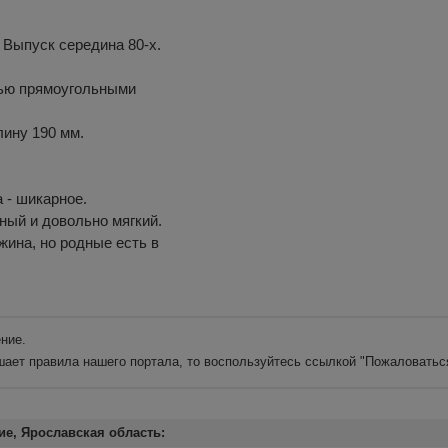
 Выпуск середина 80-х.
стью прямоугольными
лину 190 мм.
а - шикарное.
ный и довольно мягкий.
жина, но родные есть в
ние.
шает правила нашего портала, то воспользуйтесь ссылкой
"Пожаловатьс
е, Ярославская область: