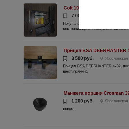
Colt 1911 пневматика BlowB
7 000 руб.
Ярославская 
Покупался 3 месяца назад новым, исп
состояние идеальное, с системой Blo
Прицел BSA DEERHANTER 
3 500 руб.
Ярославская 
Прицел BSA DEERHANTER 4x32, постоя
шестигранник.
Манжета поршня Crosman 3
1 200 руб.
Ярославская 
новая..