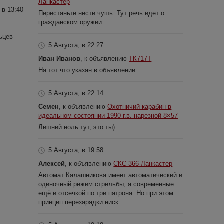
Ланкастер
 в 13:40
Перестаньте нести чушь. Тут речь идет о
гражданском оружии.
ьцев
5 Августа, в 22:27
Иван Иванов
, к объявлению
ТК717Т
На тот что указан в объявлении
5 Августа, в 22:14
Семен
, к объявлению
Охотничий карабин в
идеальном состоянии 1990 г.в. нарезной 8×57
Лишний ноль тут, это ты)
5 Августа, в 19:58
Алексей
, к объявлению
СКС-366-Ланкастер
Автомат Калашникова имеет автоматический и
одиночный режим стрельбы, а современные
ещё и отсечкой по три патрона. Но при этом
принцип перезарядки ниск...