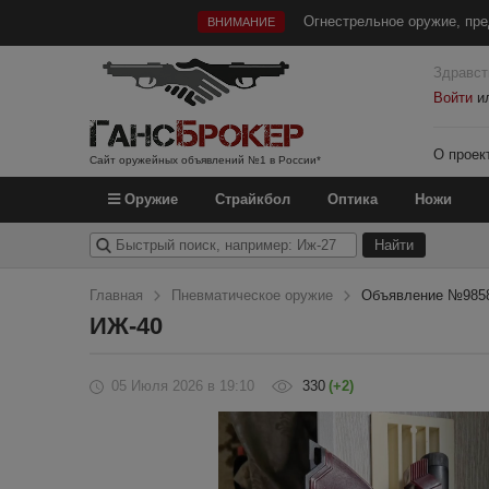
Огнестрельное оружие, пре
ВНИМАНИЕ
Здравст
Войти
и
О проек
Сайт оружейных объявлений №1 в России*
Оружие
Страйкбол
Оптика
Ножи
Главная
Пневматическое оружие
Объявление №985
ИЖ-40
05 Июля 2026
в 19:10
330
(+2)