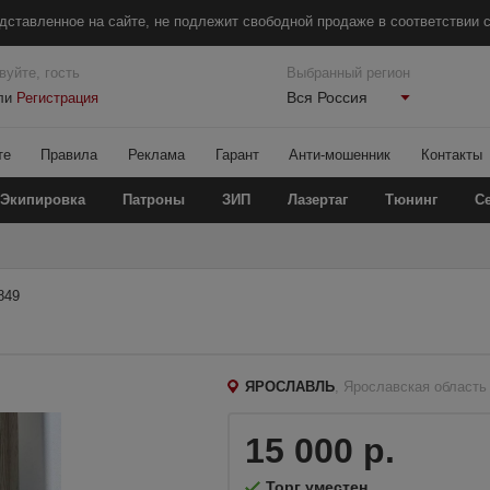
дставленное на сайте, не подлежит свободной продаже в соответствии с
вуйте, гость
Выбранный регион
Вся Россия
ли
Регистрация
те
Правила
Реклама
Гарант
Анти-мошенник
Контакты
Экипировка
Патроны
ЗИП
Лазертаг
Тюнинг
С
849
ЯРОСЛАВЛЬ
, Ярославская область
15 000 р.
Торг уместен