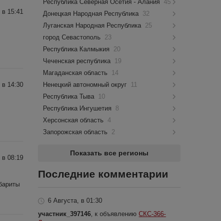
Республика Северная Осетия - Алания
45
 в 15:41
Донецкая Народная Республика
32
Луганская Народная Республика
25
город Севастополь
23
Республика Калмыкия
20
Чеченская республика
19
Магаданская область
14
 в 14:30
Ненецкий автономный округ
11
Республика Тыва
10
Республика Ингушетия
8
Херсонская область
4
Запорожская область
2
Показать все регионы
 в 08:19
Последние комментарии
бариты
6 Августа, в 01:30
участник_397146
, к объявлению
СКС-366-