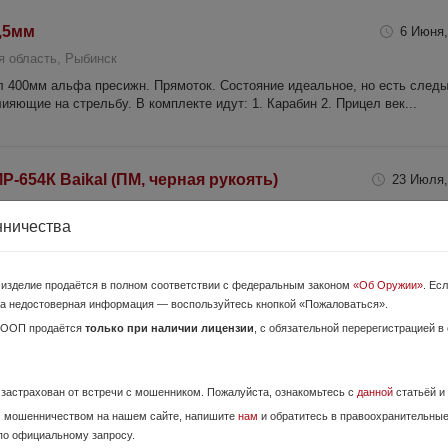
,5мм
6 Июня,
я область, Рыбинск
л 400мм альфа пресижн. Прямоток. Состояние идеальное, но есть след
ияющие на стрельбу. В комплекте идут: 1. Карабин 2. Прицел век...
-654К Baikal (ПМ, черная рукоять)
23 Июля,
я область, Ярославль
нничества
ника
о изделие продаётся в полном соответствии с федеральным законом
«Об Оружии»
. Ес
а недостоверная информация — воспользуйтесь кнопкой «Пожаловаться».
15 Июля,
ОООП продаётся
только при наличии лицензии
, с обязательной перерегистрацией в
я область, Рыбинск
 2.4 грамма + штатный барабан , прямоток , до 3дж
е застрахован от встречи с мошенником. Пожалуйста, ознакомьтесь с
данной
статьёй и
с мошенничеством на нашем сайте, напишите
нам
и обратитесь в правоохранительны
по официальному запросу.