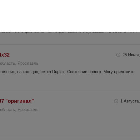
ack
1 Июня,
область, Ярославль
ользовался аккуратно, 2 раза чистился, всего отстреленно 3 балона,
wBack, неисправностей нет, отдам вместе с пульками и 2 балонами. ...
4x32
25 Июля,
область, Ярославль
нник, на кольцах, сетка Duplex. Состояние нового. Могу приложить
97 "оригинал"
1 Августа,
область, Ярославль