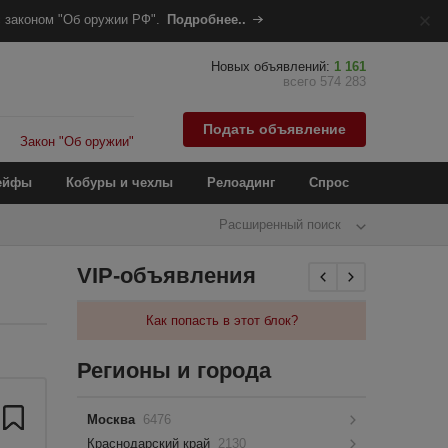
 законом "Об оружии РФ".
Подробнее..
Новых объявлений:
1 161
всего 574 283
Подать объявление
Закон "Об оружии"
ейфы
Кобуры и чехлы
Релоадинг
Спрос
Расширенный поиск
VIP-объявления
Как попасть в этот блок?
Регионы и города
Москва
6476
Краснодарский край
2130