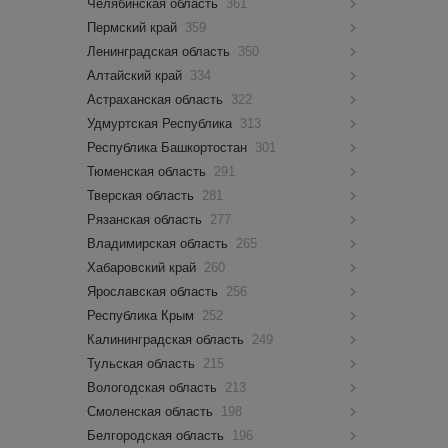
Челябинская область
361
Пермский край
359
Ленинградская область
350
Алтайский край
334
Астраханская область
322
Удмуртская Республика
313
Республика Башкортостан
301
Тюменская область
291
Тверская область
281
Рязанская область
277
Владимирская область
265
Хабаровский край
260
Ярославская область
256
Республика Крым
252
Калининградская область
249
Тульская область
215
Вологодская область
213
Смоленская область
198
Белгородская область
196