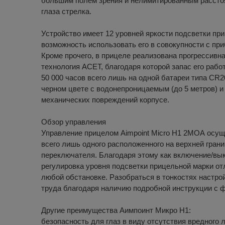
большим полем зрения и нелимитированным расстоя
глаза стрелка.
Устройство имеет 12 уровней яркости подсветки при
возможность использовать его в совокупности с при
Кроме прочего, в прицеле реализована прогрессивн
технология АСЕТ, благодаря которой запас его рабо
50 000 часов всего лишь на одной батареи типа CR2
черном цвете с водонепроницаемым (до 5 метров) 
механических повреждений корпусе.
Обзор управления
Управление прицелом Aimpoint Micro H1 2МОА осу
всего лишь одного расположенного на верхней грани
переключателя. Благодаря этому как включение/вык
регулировка уровня подсветки прицельной марки от
любой обстановке. Разобраться в тонкостях настро
труда благодаря наличию подробной инструкции с ф
Другие преимущества Аимпоинт Микро Н1:
безопасность для глаз в виду отсутствия вредного 