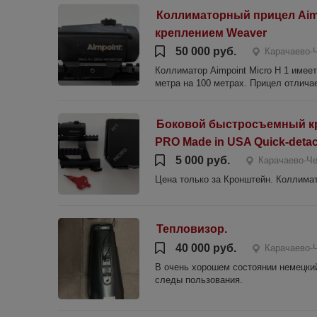
Коллиматорный прицел Aimpo
креплением Weaver
50 000 руб.
Карачаево-
Коллиматор Aimpoint Micro H 1 имее
метра на 100 метрах. Прицел отлича
Боковой быстросъемный кр
PRO Made in USA Quick-deta
5 000 руб.
Карачаево-Че
Цена только за Кронштейн. Коллимат
Тепловизор.
40 000 руб.
Карачаево-
В очень хорошем состоянии немецки
следы пользования.