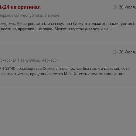
-8x24 не оригинал
30 Июля,
еркесская Республика, Учкекен
му, китайская реплика (линза окуляра бликует только зеленым цветом).
вести на практике - не знаю. Может, кто сталкивался и зн...
28 Июля,
ркесская Республика, Черкесск
w 4-12*40 производства Корея, линзы чистые без пыли и царапин, есть
азывает четко, прицельная сетка Multi X, есть след от кольца на ...