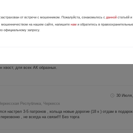
21 Июня,
-Черкесская Республика, Черкесск
е застрахован от встречи с мошенником. Пожалуйста, ознакомьтесь с
данной
статьёй и
и Ovod H50
с мошенничеством на нашем сайте, напишите
нам
и обратитесь в правоохранительны
по официальному запросу.
14 Июля,
еркесская Республика, Учкекен
 хвост, для всех АК образных.
30 Июля,
Черкесская Республика, Черкесск
я настрел 3-5 патронов , кольца новые дорогие (18 к ) отдам в подарок 
ерезвоню , не всегда на связи!!! Без торга