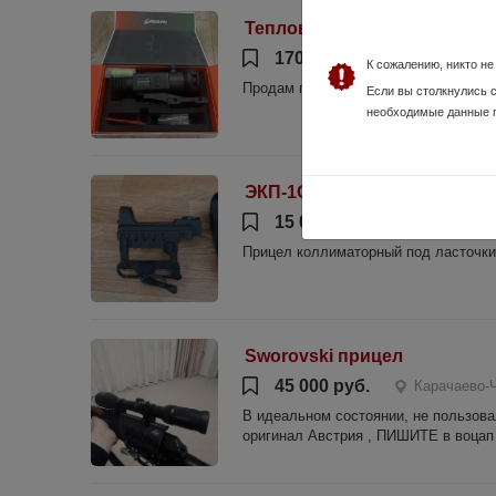
Тепловизор Rika nv H50
170 000 руб.
Карачаево
К сожалению, никто н
Продам прицел в отличном состояни
Если вы столкнулись 
необходимые данные 
ЭКП-1С-03. Кобра
15 000 руб.
Карачаево-Ч
Прицел коллиматорный под ласточкин
Sworovski прицел
45 000 руб.
Карачаево-
В идеальном состоянии, не пользовалс
оригинал Австрия , ПИШИТЕ в воцап п