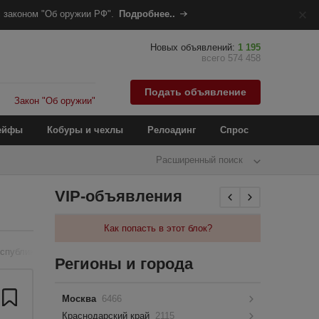
 законом "Об оружии РФ".
Подробнее..
Новых объявлений:
1 195
всего 574 458
Подать объявление
Закон "Об оружии"
ейфы
Кобуры и чехлы
Релоадинг
Спрос
Расширенный поиск
VIP-объявления
Как попасть в этот блок?
еспублика
Регионы и города
Москва
6466
Краснодарский край
2115