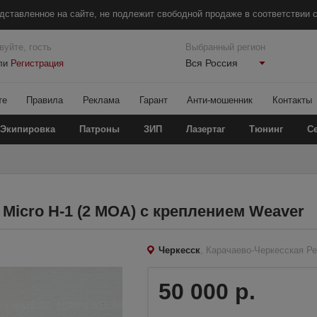
дставленное на сайте, не подлежит свободной продаже в соответствии с
вуйте, гость
Выбранный регион
Вся Россия
ли
Регистрация
те
Правила
Реклама
Гарант
Анти-мошенник
Контакты
Экипировка
Патроны
ЗИП
Лазертаг
Тюнинг
С
Micro H-1 (2 MOA) с креплением Weaver
Черкесск
, Карачаево-Черкесская Р
50 000 р.