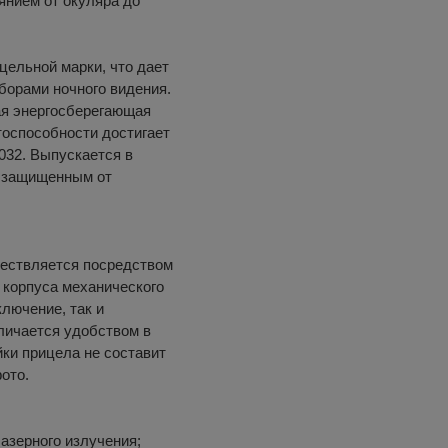
нием от окуляра до
цельной марки, что дает
борами ночного видения.
ая энергосберегающая
тоспособности достигает
032. Выпускается в
и защищенным от
ществляется посредством
 корпуса механического
лючение, так и
личается удобством в
йки прицела не составит
ото.
лазерного излучения;