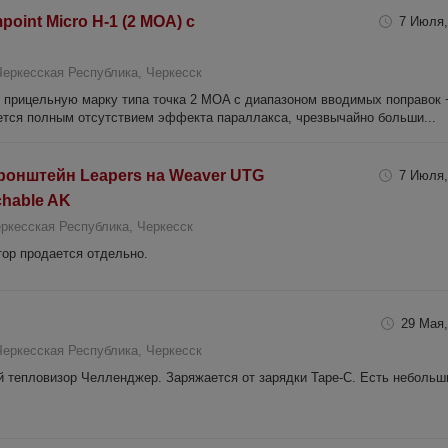
int Micro H-1 (2 MOA) с
7 Июля,
Черкесская Республика, Черкесск
т прицельную марку типа точка 2 MOA с диапазоном вводимых поправок +
ется полным отсутствием эффекта параллакса, чрезвычайно больши...
онштейн Leapers на Weaver UTG
7 Июля,
chable AK
ркесская Республика, Черкесск
ор продается отдельно.
29 Мая,
Черкесская Республика, Черкесск
й тепловизор Челленджер. Заряжается от зарядки Tape-C. Есть небольш