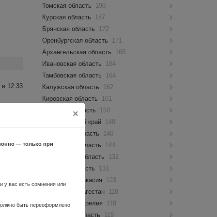
Томская область
190
Курская область
187
Брянская область
172
Оренбургская область
171
Архангельская область
165
Ивановская область
164
Тамбовская область
164
 в 12:33
Калужская область
162
Кировская область
161
Амурская область
150
×
Забайкальский край
148
Орловская область
146
ионно — только при
Пензенская область
144
Ульяновская область
132
 в 12:31
Липецкая область
131
Республика Хакасия
123
ность
ли у вас есть сомнения или
Республика Дагестан
118
Республика Карелия
118
 должно быть переоформлено
Курганская область
115