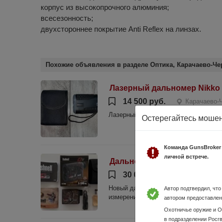
корпус из высокопрочного алюминия;
всесезонность;
двухстороннее покрытие Anti Reflex на линзах.
Похожие объявления в разделе Оптика, Карачаево-Че
Лазерный дальномер Nikko St
14 500 руб.
Карачаево-
Лазерный дальномер Nikko Stirling (1
Остерегайтесь моше
Команда GunsBroker
личной встрече.
Дальномер Bushnell DX G-F
30 000 руб.
Карачаево-
Новый дальномер. Не использовался.
Автор подтвердил, чт
измерений. Большая максимальная ди
автором предоставлен
Охотничье оружие и 
в подразделении Росг