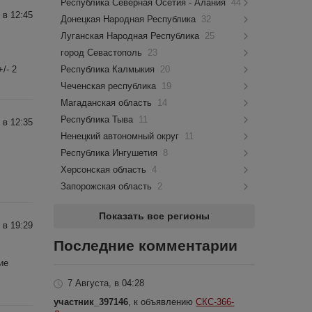
Республика Северная Осетия - Алания
44
 в 12:45
Донецкая Народная Республика
32
Луганская Народная Республика
25
город Севастополь
23
/- 2
Республика Калмыкия
20
Чеченская республика
19
Магаданская область
14
Республика Тыва
11
 в 12:35
Ненецкий автономный округ
11
Республика Ингушетия
8
Херсонская область
4
Запорожская область
2
Показать все регионы
 в 19:29
Последние комментарии
ие
7 Августа, в 04:28
участник_397146
, к объявлению
СКС-366-