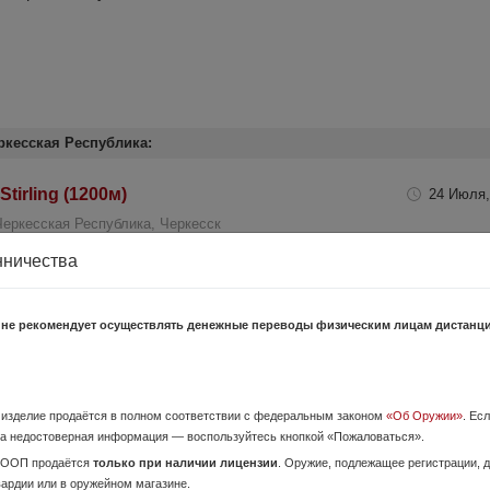
ркесская Республика:
irling (1200м)
24 Июля,
Черкесская Республика, Черкесск
200м).
нничества
 не рекомендует осуществлять денежные переводы физическим лицам дистанц
orce 1300 ARC RTAP
7 Июля,
Черкесская Республика, Черкесск
 Лазерный дальномер Bushnell G-Force 1300 Особенности: Высокая точ
о изделие продаётся в полном соответствии с федеральным законом
«Об Оружии»
. Ес
станция измерения. Фирменная технология E.S.P. Три ...
а недостоверная информация — воспользуйтесь кнопкой «Пожаловаться».
ОООП продаётся
только при наличии лицензии
. Оружие, подлежащее регистрации,
вардии или в оружейном магазине.