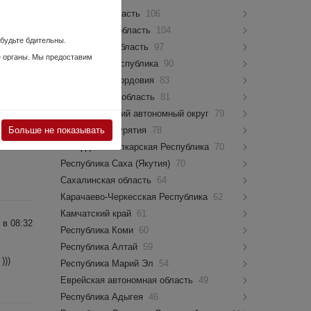
Псковская область
106
 в 22:14
Костромская область
104
 будьте бдительны.
Мурманская область
97
е органы. Мы предоставим
Чувашская Республика
90
Республика Мордовия
83
Новгородская область
81
Ямало-Ненецкий автономный округ
79
 в 17:51
Больше не показывать
Республика Бурятия
78
Кабардино-Балкарская Республика
70
Республика Саха (Якутия)
70
Сахалинская область
64
Карачаево-Черкесская Республика
62
Камчатский край
61
 в 08:32
Республика Коми
60
Республика Алтай
59
)))
Республика Марий Эл
54
Еврейская автономная область
49
Республика Адыгея
46