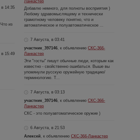
Ланкастер
 в 14:35
Добавлю немного, для полноты восприятия )
Любому здравомыслящему и технически
грамотному человеку понятно, что и
 Что из
автоматическое и полуавтоматическое ...
7 Августа, в 03:41
участник_397146
, к объявлению
СКС-366-
Ланкастер
 в 15:49
Эти "госты" пишут обычные люди, которым как
известно - свойственно ошибаться. Выше вы
упомянули русскую оружейную традицию/
терминологию. Т...
7 Августа, в 03:13
участник_397146
, к объявлению
СКС-366-
Ланкастер
СКС - это полуавтоматическое оружие )
6 Августа, в 21:53
Алексей
, к объявлению
СКС-366-Ланкастер