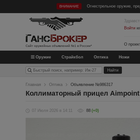
Огнестрельное оружие, пре
ВНИМАНИЕ
Здравст
Войти
и
О проек
Сайт оружейных объявлений №1 в России*
Оружие
Страйкбол
Оптика
Ножи
Главная
Оптика
Объявление №986317
Коллиматорный прицел Aimpoint 
07 Июля 2026
в 14:11
88
(+0)