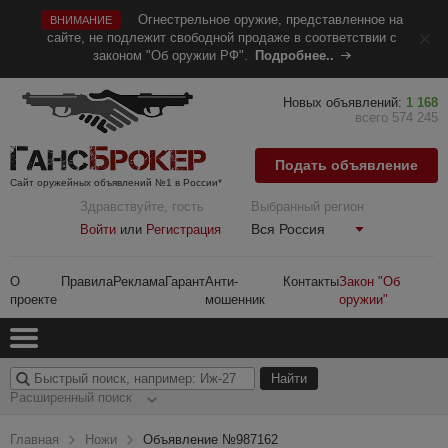
Огнестрельное оружие, представленное на
ВНИМАНИЕ
сайте, не подлежит свободной продаже в соответствии с
законом "Об оружии РФ".
Подробнее..
Новых объявлений:
1 168
всего 574 245
Подать объявление
Сайт оружейных объявлений №1 в России*
Здравствуйте, гость
Выбранный регион
Вся Россия
Войти
или
Регистрация
О
Правила
Реклама
Гарант
Анти-
Контакты
Закон "Об
проекте
мошенник
оружии"
Расширенный поиск
Главная
Ножи
Объявление №987162