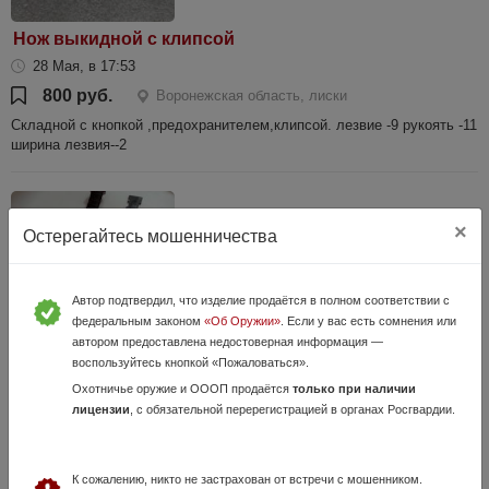
Нож выкидной с клипсой
28 Мая, в 17:53
800 руб.
Воронежская область, лиски
Складной с кнопкой ,предохранителем,клипсой. лезвие -9 рукоять -11
ширина лезвия--2
×
Остерегайтесь мошенничества
Автор подтвердил, что изделие продаётся в полном соответствии с
федеральным законом
«Об Оружии»
. Если у вас есть сомнения или
автором предоставлена недостоверная информация —
воспользуйтесь кнопкой «Пожаловаться».
Ножи авторские
Охотничье оружие и ОООП продаётся
только при наличии
Вчера, в 22:15
лицензии
, с обязательной перерегистрацией в органах Росгвардии.
5 000 руб.
Воронежская область, Воронеж
Продам ножи авторские: 1) Нож Спартанец. Сталь кованая клапанная
нержавейка. Твердость 58-59 единиц. Длина лезвия 20см. Толщина
К сожалению, никто не застрахован от встречи с мошенником.