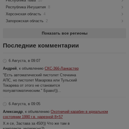
Республика Тыва
10
Республика Ингушетия
8
Херсонская область
4
Запорожская область
2
Показать все регионы
Последние комментарии
6 Августа, в 09:07
Андрей
, к объявлению
СКС-366-Ланкастер
"Есть автоматический пистолет Стечкина
АПС, но пистолет Макарова или Тульский
Токарева от этого не становится
полуавтоматическим." Браво!))...
6 Августа, в 09:05
Александр
, к объявлению
Охотничий карабин в идеальном
состоянии 1990 г.в. нарезной 8×57
Х.я се, Застава за 450!)) Что же там в
комплекте, интересно?)