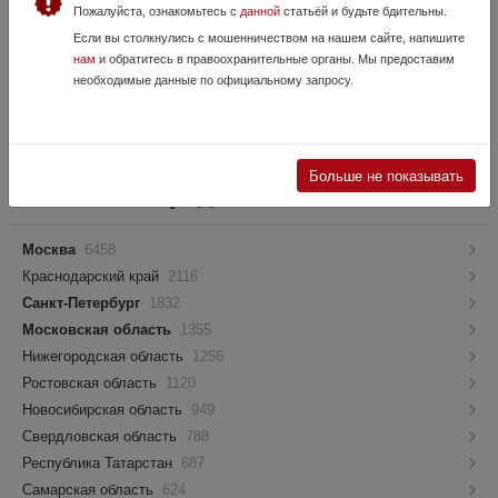
лезвия 3мм. Рукоять текстолит с обмоткой спецшнуром. Грубая
Пожалуйста, ознакомьтесь с
данной
статьёй и будьте бдительны.
шлифовка по...
Если вы столкнулись с мошенничеством на нашем сайте, напишите
нам
и обратитесь в правоохранительные органы. Мы предоставим
необходимые данные по официальному запросу.
VIP-объявления
Как попасть в этот блок?
Больше не показывать
Регионы и города
Москва
6458
Краснодарский край
2116
Санкт-Петербург
1832
Московская область
1355
Нижегородская область
1256
Ростовская область
1120
Новосибирская область
949
Свердловская область
788
Республика Татарстан
687
Самарская область
624