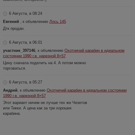
6 Августа, в 08:24
Евгений
, к объявлению
Лось 145
Дтк продан.
6 Августа, в 06:01
участник_397146
, к объявлению
Охотничий карабин в идеальном
состоянии 1990 г.в. нарезной 8×57
Цену сначала поделить на 4. А потом можно
торговаться.
6 Августа, в 05:27
Андрей
, к объявлению
Охотничий карабин в идеальном состоянии
1990 г.в. нарезной 8×57
Этот вариант ничем не лучше тех же Чезетов
или Тикки. А цена как за три хороших
карабина.