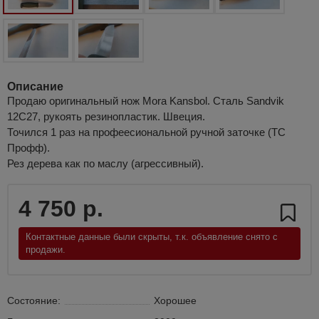
Описание
Продаю оригинальный нож Mora Kansbol. Сталь Sandvik
12C27, рукоять резинопластик. Швеция.
Точился 1 раз на профеесиональной ручной заточке (ТС
Профф).
Рез дерева как по маслу (агрессивный).
4 750 р.
Контактные данные были скрыты, т.к. объявление снято с
продажи.
Состояние:
Хорошее