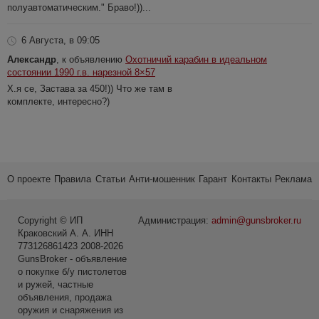
полуавтоматическим." Браво!))...
6 Августа, в 09:05
Александр
, к объявлению
Охотничий карабин в идеальном
состоянии 1990 г.в. нарезной 8×57
Х.я се, Застава за 450!)) Что же там в
комплекте, интересно?)
О проекте
Правила
Статьи
Анти-мошенник
Гарант
Контакты
Реклама
Copyright © ИП
Администрация:
admin@gunsbroker.ru
Краковский А. А. ИНН
773126861423 2008-2026
GunsBroker - объявление
о покупке б/у пистолетов
и ружей, частные
объявления, продажа
оружия и снаряжения из