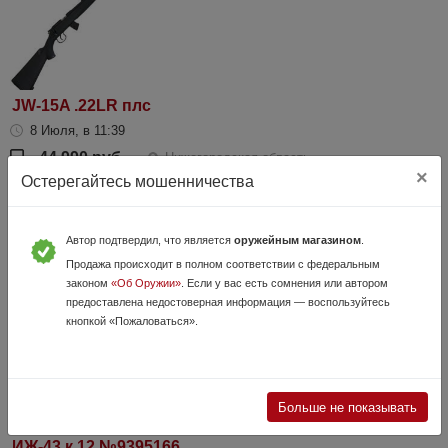
JW-15A .22LR плс
8 Июля, в 11:39
44 990 руб.
Нижегородская область
×
Остерегайтесь мошенничества
Norinco - китайская компания с широким комплексом производств в
число которых входит и оружейная промышленность. Ствол со
ствольной коробкой крепится к ложе посредством двух винтов.
Наличие предохранит...
Автор подтвердил, что является
оружейным магазином
.
Продажа происходит в полном соответствии с федеральным
законом
«Об Оружии»
. Если у вас есть сомнения или автором
предоставлена недостоверная информация — воспользуйтесь
кнопкой «Пожаловаться».
Больше не показывать
ИЖ-43 к.12 №9395166