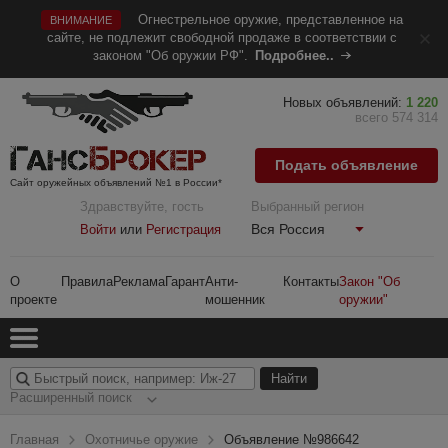
Огнестрельное оружие, представленное на
ВНИМАНИЕ
сайте, не подлежит свободной продаже в соответствии с
законом "Об оружии РФ".
Подробнее..
Новых объявлений:
1 220
всего 574 314
Подать объявление
Сайт оружейных объявлений №1 в России*
Здравствуйте, гость
Выбранный регион
Вся Россия
Войти
или
Регистрация
О
Правила
Реклама
Гарант
Анти-
Контакты
Закон "Об
проекте
мошенник
оружии"
Расширенный поиск
Главная
Охотничье оружие
Объявление №986642