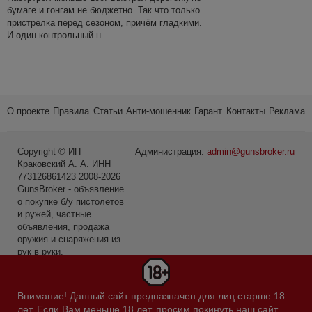
бумаге и гонгам не бюджетно. Так что только
пристрелка перед сезоном, причём гладкими.
И один контрольный н...
О проекте
Правила
Статьи
Анти-мошенник
Гарант
Контакты
Реклама
Copyright © ИП
Администрация:
admin@gunsbroker.ru
Краковский А. А. ИНН
773126861423 2008-2026
GunsBroker - объявление
о покупке б/у пистолетов
и ружей, частные
объявления, продажа
оружия и снаряжения из
рук в руки.
* Первое место среди
сайтов в категории Охота
Внимание! Данный сайт предназначен для лиц старше 18
и рыбалка по данным
лет. Если Вам меньше 18 лет, просим покинуть наш сайт.