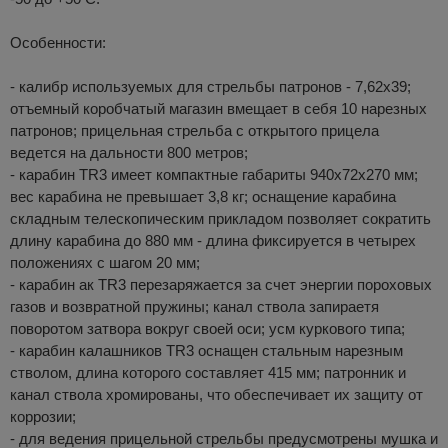
Особенности:
- калибр используемых для стрельбы патронов - 7,62х39;
отъемный коробчатый магазин вмещает в себя 10 нарезных
патронов; прицельная стрельба с открытого прицела
ведется на дальности 800 метров;
- карабин TR3 имеет компактные габариты 940х72х270 мм;
вес карабина не превышает 3,8 кг; оснащение карабина
складным телескопическим прикладом позволяет сократить
длину карабина до 880 мм - длина фиксируется в четырех
положениях с шагом 20 мм;
- карабин ак TR3 перезаряжается за счет энергии пороховых
газов и возвратной пружины; канал ствола запираетя
поворотом затвора вокруг своей оси; усм куркового типа;
- карабин калашников TR3 оснащен стальным нарезным
стволом, длина которого составляет 415 мм; патронник и
канал ствола хромированы, что обеспечивает их защиту от
коррозии;
- для ведения прицельной стрельбы предусмотрены мушка и