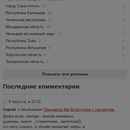
город Севастополь
23
Республика Калмыкия
20
Чеченская республика
19
Магаданская область
14
Ненецкий автономный округ
11
Республика Тыва
9
Республика Ингушетия
8
Херсонская область
4
Запорожская область
2
Показать все регионы
Последние комментарии
8 Августа, в 22:02
Сергей
, к объявлению
Продается Иж-54 Штучное с паспортом.
Добра всем, смотрю - многие комменты
удалены, значит ,,стервятники,, налетели☹️,
что могу сказать, в объяве нехватает инфы, и