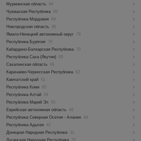
Мурманская область
94
Чувашская Республика
85
Республика Мордовия
84
Новгородская область
80
Ямало-Ненецкий автономный округ
79
Республика Бурятия
78
Кабардино-Балкарская Республика
70
Республика Саха (Якутия)
69
Сахалинская область
65
Карачаево-Черкесская Республика
62
Камчатский край
61
Республика Коми
60
Республика Алтай
59
Республика Марий Эл
55
Еврейская автономная область
49
Республика Северная Осетия - Алания
44
Республика Адыгея
42
Донецкая Народная Республика
31
Луганская Народная Республика
25