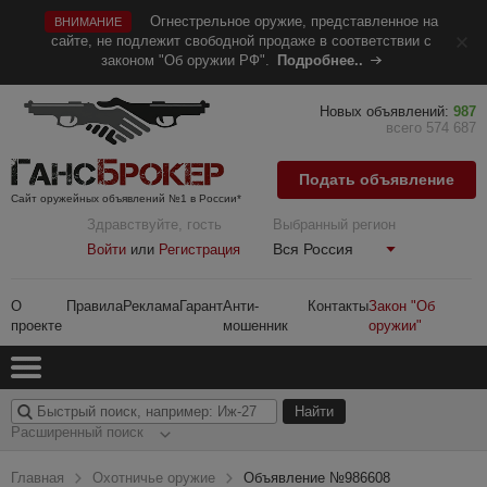
Огнестрельное оружие, представленное на
ВНИМАНИЕ
сайте, не подлежит свободной продаже в соответствии с
законом "Об оружии РФ".
Подробнее..
Новых объявлений:
987
всего 574 687
Подать объявление
Сайт оружейных объявлений №1 в России*
Здравствуйте, гость
Выбранный регион
Вся Россия
Войти
или
Регистрация
О
Правила
Реклама
Гарант
Анти-
Контакты
Закон "Об
проекте
мошенник
оружии"
Расширенный поиск
Главная
Охотничье оружие
Объявление №986608