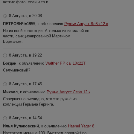
четких фото, если и то и...
8 Августа, в 20:08
ПЕТРОВИЧ=1955
, к объявлению
Ружье Август Лебо 12 к
Не из всей коллекции. А только из из малой ее
части, санкционированной Мартином
Борманом.
8 Августа, в 19:22
Богдан
, к объявлению
Walther PP cal 10x22T
Селуминовый?
8 Августа, в 17:45
Михаил
, к объявлению
Ружье Август Лебо 12 к
Совершенно очевидно, что это ружьё из
коллекции Германа Геринга.
8 Августа, в 14:54
Илья Кулаковский
, к объявлению
Haenel Yager 8
Настртрел меньше 100. Выстрел дорогой:) по