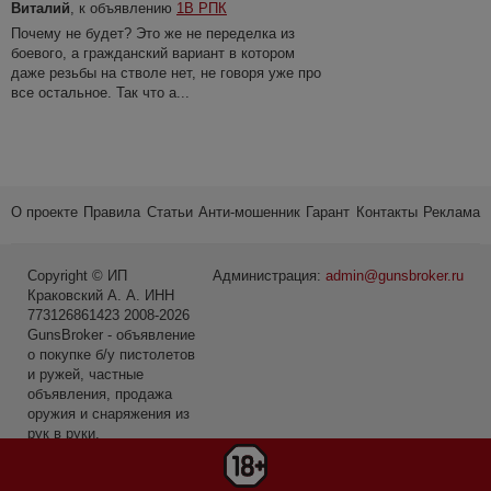
Виталий
, к объявлению
1В РПК
Почему не будет? Это же не переделка из
боевого, а гражданский вариант в котором
даже резьбы на стволе нет, не говоря уже про
все остальное. Так что а...
О проекте
Правила
Статьи
Анти-мошенник
Гарант
Контакты
Реклама
Copyright © ИП
Администрация:
admin@gunsbroker.ru
Краковский А. А. ИНН
773126861423 2008-2026
GunsBroker - объявление
о покупке б/у пистолетов
и ружей, частные
объявления, продажа
оружия и снаряжения из
рук в руки.
* Первое место среди