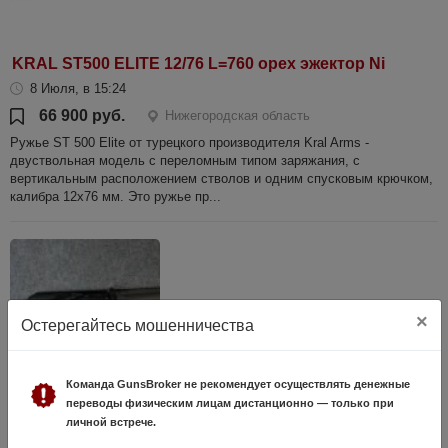
KRAL ST500 ELITE 12/76 L=760 орех эжектор Ni
8 Июля, в 15:24
66 900 руб.
Нижегородская область
Ружье ST 500 Elite от турецкого производителя Kral Arms -
двуствольная модель с переломным типом заряжания, с
вертикальным расположением стволов и одним спусковым крючком,
калибра 12х76 мм. Это ружье пр...
×
Остерегайтесь мошенничества
Команда GunsBroker не рекомендует осуществлять денежные
Сайга-410 к.410 №1284984
переводы физическим лицам дистанционно — только при
личной встрече.
22 Июня, в 13:29