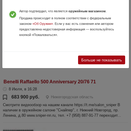
12 000 руб.
Нижегородская область
Смотрите видеообзор на нашем канале https://t.me/salon_sniper В
Автор подтвердил, что является
оружейным магазином
.
наличии в оружейном салоне "Снайпер", г. Нижний Новгород, пр.
Продажа происходит в полном соответствии с федеральным
Ленина, д.80 www.sniper-nn.ru, тел. +7 (958) 887-91-77 переходит...
законом
«Об Оружии»
. Если у вас есть сомнения или автором
предоставлена недостоверная информация — воспользуйтесь
кнопкой «Пожаловаться».
Больше не показывать
Benelli Raffaello 500 Anniversary 20/76 71
8 Июля, в 16:28
683 900 руб.
Нижегородская область
Смотрите видеообзор на нашем канале https://t.me/salon_sniper В
наличии в оружейном салоне "Снайпер", г. Нижний Новгород, пр.
Ленина, д.80 www.sniper-nn.ru, тел. +7 (958) 887-91-77 переходит...