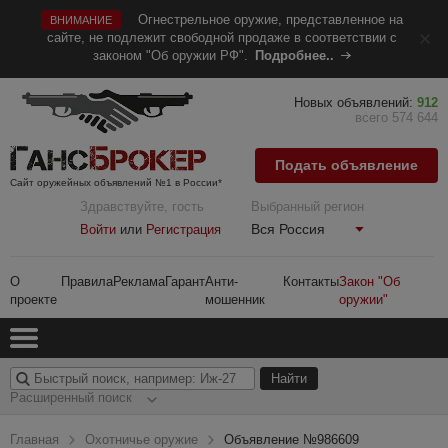
Огнестрельное оружие, представленное на
ВНИМАНИЕ
сайте, не подлежит свободной продаже в соответствии с
законом "Об оружии РФ".
Подробнее..
Новых объявлений:
912
всего 574 644
Подать объявление
Сайт оружейных объявлений №1 в России*
Здравствуйте, гость
Выбранный регион
Вся Россия
Войти
или
Регистрация
О
Правила
Реклама
Гарант
Анти-
Контакты
Закон "Об
проекте
мошенник
оружии"
Расширенный поиск
Главная
Охотничье оружие
Объявление №986609