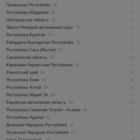
Чувашская Республика
90
Республика Мордовия
86
Новгородская область
81
Ямало-Ненецкий автономный округ
79
Республика Бурятия
78
Кабардино-Балкарская Республика
70
Республика Саха (Якутия)
69
Сахалинская область
66
Карачаево-Черкесская Республика
62
Камчатский край
61
Республика Коми
59
Республика Алтай
59
Республика Марий Эл
55
Еврейская автономная область
49
Республика Северная Осетия - Алания
44
Республика Адыгея
42
Донецкая Народная Республика
32
Луганская Народная Республика
25
город Севастополь
23