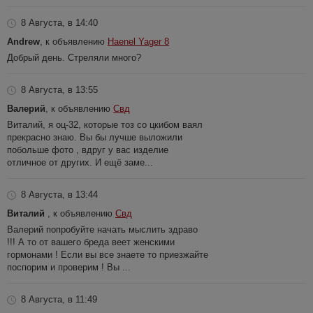
8 Августа, в 14:40
Andrew
, к объявлению
Haenel Yager 8
Добрый день. Стреляли много?
8 Августа, в 13:55
Валерий
, к объявлению
Свд
Виталий, я оц-32, которые тоз со цкибом ваял
прекрасно знаю. Вы бы лучше выложили
побольше фото , вдруг у вас изделие
отличное от других. И ещё заме...
8 Августа, в 13:44
Виталий
, к объявлению
Свд
Валерий попробуйте начать мыслить здраво
!!! А то от вашего бреда веет женскими
гормонами ! Если вы все знаете то приезжайте
поспорим и проверим ! Вы ...
8 Августа, в 11:49