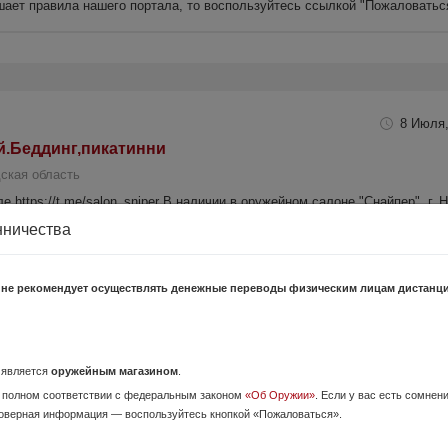
шает правила нашего портала, то воспользуйтесь ссылкой
"Пожаловатьс
8 Июля,
й.Беддинг,пикатинни
ская область
 https://t.me/salon_sniper В наличии в оружейном салоне "Снайпер", г. 
-nn.ru, тел. +7 (958) 887-91-77 переходит...
нничества
 12/76
8 Июля,
 не рекомендует осуществлять денежные переводы физическим лицам дистанц
ская область
 https://t.me/salon_sniper В наличии в оружейном салоне "Снайпер", г. 
-nn.ru, тел. +7 (958) 887-91-77 переходит...
о является
оружейным магазином
.
 полном соответствии с федеральным законом
«Об Оружии»
. Если у вас есть сомнен
оверная информация — воспользуйтесь кнопкой «Пожаловаться».
=610 пластик
8 Июля,