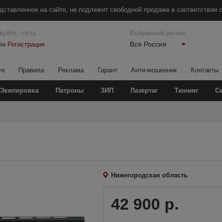
дставленное на сайте, не подлежит свободной продаже в соответствии с
вуйте, гость
Выбранный регион
Вся Россия
ли
Регистрация
те
Правила
Реклама
Гарант
Анти-мошенник
Контакты
Экипировка
Патроны
ЗИП
Лазертаг
Тюнинг
С
Нижегородская область
42 900 р.