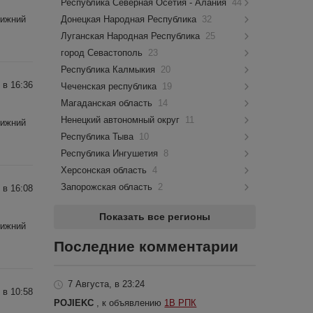
Республика Северная Осетия - Алания
44
Донецкая Народная Республика
32
Нижний
Луганская Народная Республика
25
город Севастополь
23
Республика Калмыкия
20
 в 16:36
Чеченская республика
19
Магаданская область
14
Ненецкий автономный округ
11
Нижний
Республика Тыва
10
Республика Ингушетия
8
Херсонская область
4
Запорожская область
2
 в 16:08
Показать все регионы
Нижний
Последние комментарии
7 Августа, в 23:24
 в 10:58
POJIEKC
, к объявлению
1В РПК