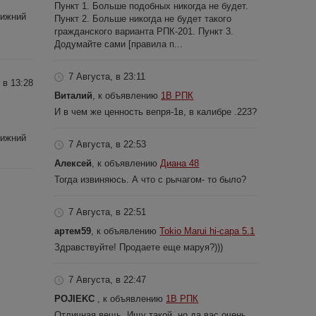
Пункт 1. Больше подобных никогда не будет.
Нижний
Пункт 2. Больше никогда не будет такого
гражданского варианта РПК-201. Пункт 3.
Додумайте сами [правила п...
7 Августа, в 23:11
 в 13:28
Виталий
, к объявлению
1В РПК
И в чем же ценность вепря-1в, в калибре .223?
Нижний
7 Августа, в 22:53
Алексей
, к объявлению
Диана 48
Тогда извиняюсь. А что с рычагом- то было?
7 Августа, в 22:51
артем59
, к объявлению
Tokio Marui hi-capa 5.1
Здравствуйте! Продаете еще маруя?)))
7 Августа, в 22:47
POJIEKC
, к объявлению
1В РПК
Отличная вещь. Ищу такой, но да вас очень