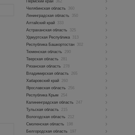
Пермский край
362
Челябинская область
360
Ленинградская область
350
Алтайский край
333
Астраханская область
325
Удмуртская Республика
313
Республика Башкортостан
302
Тюменская область
290
Тверская область
281
Рязанская область
278
Владимирская область
265
Хабаровский край
260
Ярославская область
256
Республика Крым
254
Калининградская область
247
Тульская область
215
Вологодская область
212
Смоленская область
198
Белгородская область
197