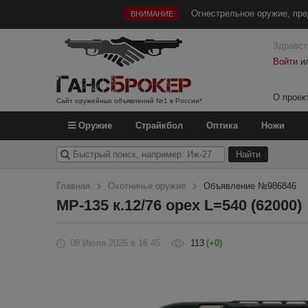
Огнестрельное оружие, пре
ВНИМАНИЕ
Здравст
Войти
и
О проек
Сайт оружейных объявлений №1 в России*
Оружие
Страйкбол
Оптика
Ножи
Главная
Охотничье оружие
Объявление №986846
МР-135 к.12/76 орех L=540 (62000)
08 Июля 2026
в 16:45
113
(+0)