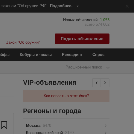
 законом "Об оружии РФ".
Подробнее..
Новых объявлений:
1 053
всего 574 602
Подать объявление
Закон "Об оружии"
ейфы
Кобуры и чехлы
Релоадинг
Спрос
Расширенный поиск
VIP-объявления
Как попасть в этот блок?
Регионы и города
Москва
6470
Краснодарский край
2120