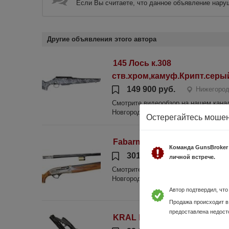
Если Вы считаете, что данное объявление нару
Другие объявления этого автора
145 Лось к.308
ств.хром,камуф.Крипт.серы
149 900 руб.
Нижегород
Смотрите видеообзор на нашем канале
Новгород, пр. Ленина, д.80 www.sniper
Остерегайтесь моше
Fabarm XLR 5 Combo 760/510
Команда GunsBroker
301 000 руб.
Нижегород
личной встрече.
Смотрите видеообзор на нашем канале
Новгород, пр. Ленина, д.80 www.sniper
Автор подтвердил, чт
Продажа происходит в
предоставлена недост
KRAL Raptor к.12/76 3 д/н, L