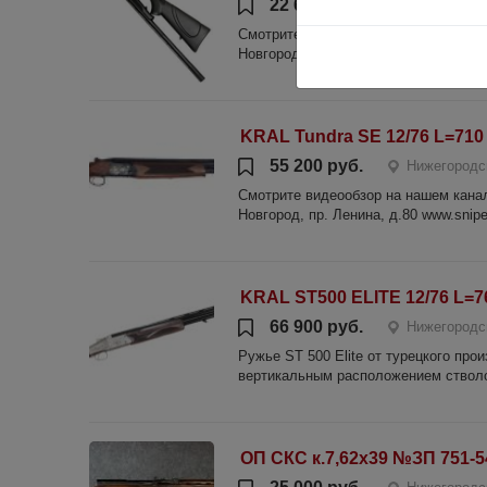
22 650 руб.
Нижегородс
Смотрите видеообзор на нашем канале
Новгород, пр. Ленина, д.80 www.sniper
KRAL Tundra SE 12/76 L=710 о
55 200 руб.
Нижегородс
Смотрите видеообзор на нашем канале
Новгород, пр. Ленина, д.80 www.sniper
KRAL ST500 ELITE 12/76 L=7
66 900 руб.
Нижегородс
Ружье ST 500 Elite от турецкого про
вертикальным расположением стволов
ОП СКС к.7,62х39 №ЗП 751-5