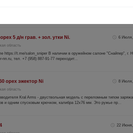
кая область
 https://t.me/salon_sniper В наличии в оружейном салоне "Снайпер", г. 
-nn.ru, тел. +7 (958) 887-91-77 переходит...
рех 5 д/н грав. + зол. утки Ni.
6 Июля,
кая область
 https://t.me/salon_sniper В наличии в оружейном салоне "Снайпер", г. 
-nn.ru, тел. +7 (958) 887-91-77 переходит...
60 орех эжектор Ni
8 Июля,
кая область
изводителя Kral Arms - двуствольная модель с переломным типом заряжа
 и одним спусковым крючком, калибра 12х76 мм. Это ружье пр...
4
22 Июня,