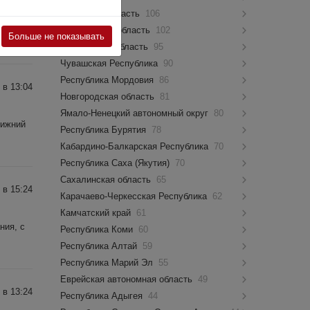
Псковская область
106
Нижний
Костромская область
102
Больше не показывать
Мурманская область
95
Чувашская Республика
90
Республика Мордовия
86
 в 13:04
Новгородская область
81
Ямало-Ненецкий автономный округ
80
Нижний
Республика Бурятия
78
Кабардино-Балкарская Республика
70
Республика Саха (Якутия)
70
Сахалинская область
65
 в 15:24
Карачаево-Черкесская Республика
62
Камчатский край
61
ния, с
Республика Коми
60
Республика Алтай
59
Республика Марий Эл
55
Еврейская автономная область
49
 в 13:24
Республика Адыгея
44