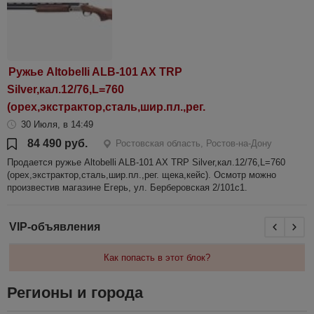
Ружье Altobelli ALB-101 AX TRP
Silver,кал.12/76,L=760
(орех,экстрактор,сталь,шир.пл.,рег.
30 Июля, в 14:49
84 490 руб.
Ростовская область, Ростов-на-Дону
Продается ружье Altobelli ALB-101 AX TRP Silver,кал.12/76,L=760
(орех,экстрактор,сталь,шир.пл.,рег. щека,кейс). Осмотр можно
произвестив магазине Егерь, ул. Берберовская 2/101с1.
VIP-объявления
Как попасть в этот блок?
Регионы и города