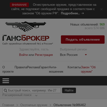
Огнестрельное оружие, представленное на
ВНИМАНИЕ
сайте, не подлежит свободной продаже в соответствии с
законом "Об оружии РФ".
Подробнее..
Новых объявлений:
969
всего 574 686
Подать объявление
Сайт оружейных объявлений №1 в России*
Здравствуйте, гость
Выбранный регион
Вся Россия
Войти
или
Регистрация
О
Правила
Реклама
Гарант
Анти-
Контакты
Закон "Об
проекте
мошенник
оружии"
Расширенный поиск
Главная
Охотничье оружие
Объявление №986462