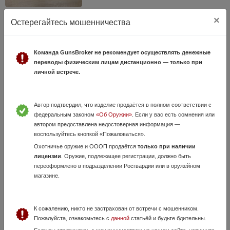
Прицел дневной Ш&Б.
×
Остерегайтесь мошенничества
17 Июля, в 20:33
155 000 руб.
Ростовская область, Ростов на дону
Команда GunsBroker не рекомендует осуществлять денежные
Прицел дневной Шмид и Бендер , в хорошем состоянии, видимость
переводы физическим лицам дистанционно — только при
отличная , использовался редко , можно без кронштейна цена
личной встрече.
дешевле, на сообщение отвечаю редко просьба звонить на телефон.
Автор подтвердил, что изделие продаётся в полном соответствии с
федеральным законом
«Об Оружии»
. Если у вас есть сомнения или
автором предоставлена недостоверная информация —
воспользуйтесь кнопкой «Пожаловаться».
Охотничье оружие и ОООП продаётся
только при наличии
лицензии
. Оружие, подлежащее регистрации, должно быть
переоформлено в подразделении Росгвардии или в оружейном
магазине.
ATA Arms neo 12
8 Июня, в 18:01
80 000 руб.
Ростовская область, Шахты
К сожалению, никто не застрахован от встречи с мошенником.
Пожалуйста, ознакомьтесь с
данной
статьёй и будьте бдительны.
Ата Армс нео 12. Полный комплект с коробкой и чеком. Куплен в 22-