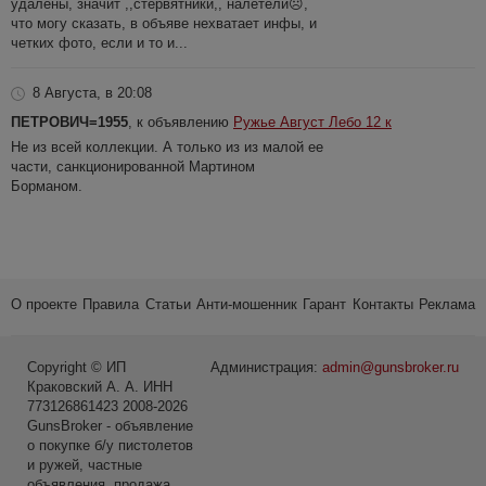
удалены, значит ,,стервятники,, налетели☹️,
что могу сказать, в объяве нехватает инфы, и
четких фото, если и то и...
8 Августа, в 20:08
ПЕТРОВИЧ=1955
, к объявлению
Ружье Август Лебо 12 к
Не из всей коллекции. А только из из малой ее
части, санкционированной Мартином
Борманом.
О проекте
Правила
Статьи
Анти-мошенник
Гарант
Контакты
Реклама
Copyright © ИП
Администрация:
admin@gunsbroker.ru
Краковский А. А. ИНН
773126861423 2008-2026
GunsBroker - объявление
о покупке б/у пистолетов
и ружей, частные
объявления, продажа