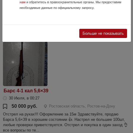
нам
и обратитесь в правоохранительные органы. Мы предоставим
350 000 руб.
Ростовская область, Ростов-на-Дону
необходимые данные по официальному запросу.
Продается нарезной карабин Marlin 1895G. Среди
североамериканских стрелков считается культовой моделью.
Состояние отличное. Калибр .45-70 Government. Ствол круглый,
длина ствола 470мм, нарезы-6 правостор...
Больше не показывать
Барс 4-1 кал 5,6×39
30 Июля, в 00:27
50 000 руб.
Ростовская область, Ростов-на-Дону
Отстрел на руках!!! Оформление за 15м Здравствуйте, продаю
Барса 5,6×39 в хорошем состоянии 👍. Настрел не большее 100шт,
любые проверки приветствуется. Отстрел и покупка в один заход 👌
все вопросы по те...