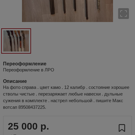
Переоформление
Переоформление в ЛРО
Описание
На фото справа . цвет камо . 12 калибр . состояние хорошее
стволы чистые . перезаряжает любые навески . дульные
сужения в комплекте . настрел небольшой . пишите Макс
вотсап 89508437225.
25 000 р.