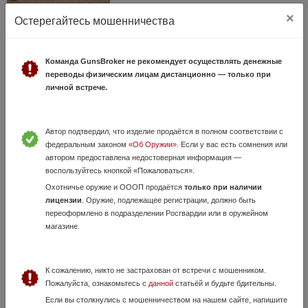
×
Остерегайтесь мошенничества
Продам новую A.Zoli 1900 243Win
Команда GunsBroker не рекомендует осуществлять денежные
2 Августа, в 16:59
переводы физическим лицам дистанционно — только при
250 000 руб.
Ростовская область, Ростов нД
личной встрече.
Всем привет! Продам совершенно новую итальянскую красотку с
бархатным ходом затвора, A.Zoli 1900 243 Win., ствол 600мм,
шнеллер. Классическая винтовка из метала и дерева для настоящих
Автор подтвердил, что изделие продаётся в полном соответствии с
мужчин, истинных...
федеральным законом
«Об Оружии»
. Если у вас есть сомнения или
автором предоставлена недостоверная информация —
воспользуйтесь кнопкой «Пожаловаться».
Охотничье оружие и ОООП продаётся
только при наличии
лицензии
. Оружие, подлежащее регистрации, должно быть
переоформлено в подразделении Росгвардии или в оружейном
магазине.
К сожалению, никто не застрахован от встречи с мошенником.
Marlin 1895G
Пожалуйста, ознакомьтесь с
данной
статьёй и будьте бдительны.
30 Июля, в 16:27
Если вы столкнулись с мошенничеством на нашем сайте, напишите