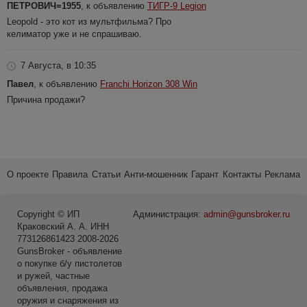
ПЕТРОВИЧ=1955
, к объявлению
ТИГР-9 Legion
Leopold - это кот из мультфильма? Про
келиматор уже и не спрашиваю.
7 Августа, в 10:35
Павел
, к объявлению
Franchi Horizon 308 Win
Причина продажи?
О проекте
Правила
Статьи
Анти-мошенник
Гарант
Контакты
Реклама
Copyright © ИП
Администрация:
admin@gunsbroker.ru
Краковский А. А. ИНН
773126861423 2008-2026
GunsBroker - объявление
о покупке б/у пистолетов
и ружей, частные
объявления, продажа
оружия и снаряжения из