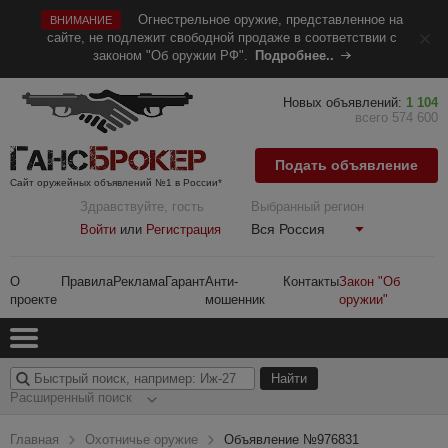
Огнестрельное оружие, представленное на
ВНИМАНИЕ
сайте, не подлежит свободной продаже в соответствии с
законом "Об оружии РФ".
Подробнее..
Новых объявлений:
1 104
всего 574 600
Подать объявление
Сайт оружейных объявлений №1 в России*
Здравствуйте, гость
Выбранный регион
Вся Россия
Войти
или
Регистрация
О
Правила
Реклама
Гарант
Анти-
Контакты
Закон "Об
проекте
мошенник
оружии"
Расширенный поиск
Главная
Охотничье оружие
Объявление №976831