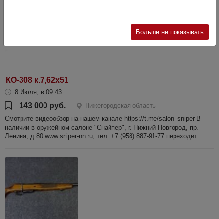
Больше не показывать
КО-308 к.7,62х51
8 Июля, в 09:43
143 000 руб.
Нижегородская область
Смотрите видеообзор на нашем канале https://t.me/salon_sniper В
наличии в оружейном салоне "Снайпер", г. Нижний Новгород, пр.
Ленина, д.80 www.sniper-nn.ru, тел. +7 (958) 887-91-77 переходит...