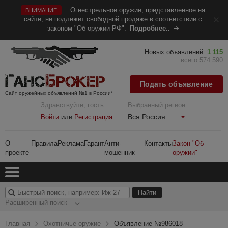
Огнестрельное оружие, представленное на
ВНИМАНИЕ
сайте, не подлежит свободной продаже в соответствии с
законом "Об оружии РФ".
Подробнее..
Новых объявлений:
1 115
всего 574 590
Подать объявление
Сайт оружейных объявлений №1 в России*
Здравствуйте, гость
Выбранный регион
Вся Россия
Войти
или
Регистрация
О
Правила
Реклама
Гарант
Анти-
Контакты
Закон "Об
проекте
мошенник
оружии"
Расширенный поиск
Главная
Охотничье оружие
Объявление №986018