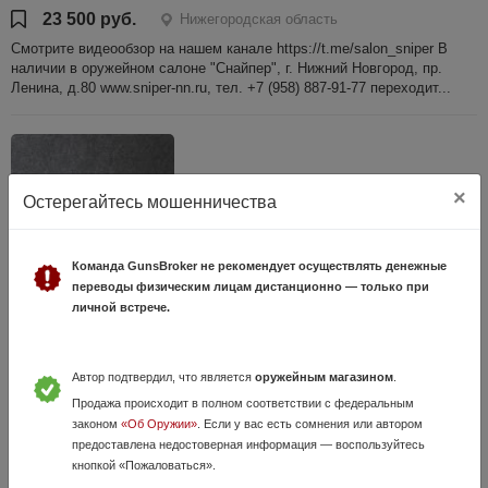
23 500 руб.
Нижегородская область
Смотрите видеообзор на нашем канале https://t.me/salon_sniper В
наличии в оружейном салоне "Снайпер", г. Нижний Новгород, пр.
Ленина, д.80 www.sniper-nn.ru, тел. +7 (958) 887-91-77 переходит...
×
Остерегайтесь мошенничества
Команда GunsBroker не рекомендует осуществлять денежные
переводы физическим лицам дистанционно — только при
личной встрече.
Сайга к.7,62х39 №1038321
8 Июля, в 13:55
30 000 руб.
Нижегородская область
Автор подтвердил, что является
оружейным магазином
.
Смотрите видеообзор на нашем канале https://t.me/salon_sniper В
Продажа происходит в полном соответствии с федеральным
наличии в оружейном салоне "Снайпер", г. Нижний Новгород, пр.
законом
«Об Оружии»
. Если у вас есть сомнения или автором
Ленина, д.80 www.sniper-nn.ru, тел. +7 (958) 887-91-77 переходит...
предоставлена недостоверная информация — воспользуйтесь
кнопкой «Пожаловаться».