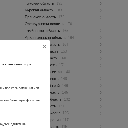
Томская область
192
Курская область
183
Брянская область
172
Оренбургская область
170
Тамбовская область
165
Архангельская область
164
я"
Ивановская область
164
×
Калужская область
160
Кировская область
160
ионно — только при
Амурская область
151
Республика Дагестан
148
 в 14:17
Орловская область
146
Забайкальский край
146
ли у вас есть сомнения или
, в
Пензенская область
145
Ульяновская область
132
 должно быть переоформлено
Липецкая область
131
Республика Хакасия
125
 в 14:25
Республика Карелия
117
 будьте бдительны.
Курганская область
115