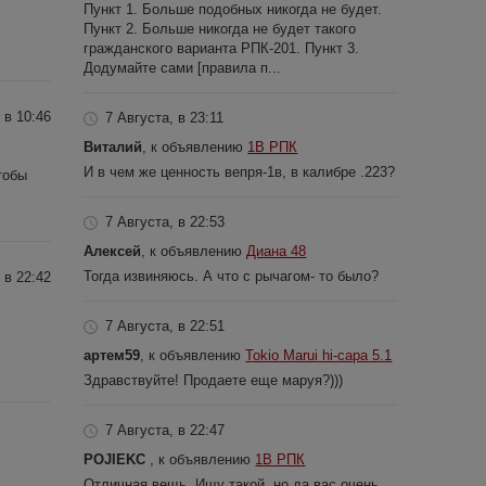
Пункт 1. Больше подобных никогда не будет.
Пункт 2. Больше никогда не будет такого
гражданского варианта РПК-201. Пункт 3.
Додумайте сами [правила п...
 в 10:46
7 Августа, в 23:11
Виталий
, к объявлению
1В РПК
И в чем же ценность вепря-1в, в калибре .223?
тобы
7 Августа, в 22:53
Алексей
, к объявлению
Диана 48
Тогда извиняюсь. А что с рычагом- то было?
 в 22:42
7 Августа, в 22:51
артем59
, к объявлению
Tokio Marui hi-capa 5.1
Здравствуйте! Продаете еще маруя?)))
7 Августа, в 22:47
POJIEKC
, к объявлению
1В РПК
Отличная вещь. Ищу такой, но да вас очень