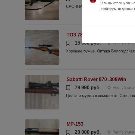
Если вы столкнулись 
СРОЧНАЯ ПРОДАЖА небольшой торг со
необходимые данные 
ТОЗ 78-01
15 000 руб.
Республика
Хорошее ружье. Оптика Вологодская.
Sabatti Rover 870 .308Win
79 990 руб.
Республика
Целик и мушка в комплекте. Ствол п
МР-153
20 000 руб.
Республика