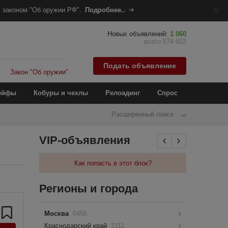
 законом "Об оружии РФ".
Подробнее..
Новых объявлений:
1 060
всего 574 602
Подать объявление
Закон "Об оружии"
ейфы
Кобуры и чехлы
Релоадинг
Спрос
Расширенный поиск
VIP-объявления
Как попасть в этот блок?
Регионы и города
Москва
6456
Краснодарский край
2111