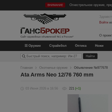
Огнестрельное оружие, пре
ВНИМАНИЕ
Здравст
Войти
и
О проек
Сайт оружейных объявлений №1 в России*
Оружие
Страйкбол
Оптика
Ножи
Главная
Охотничье оружие
Объявление №977678
Ata Arms Neo 12/76 760 mm
03 Июня 2026
в 16:56
221
(+1)