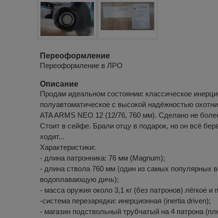
Переоформление
Переоформление в ЛРО
Описание
Продам идеальном состоянии: классическое инерц
полуавтоматическое с высокой надёжностью охотни
ATA ARMS NEO 12 (12/76, 760 мм). Сделано не боле
Стоит в сейфе. Брали отцу в подарок, но он всё берё
ходит...
Характеристики:
- длина патронника: 76 мм (Magnum);
- длина ствола 760 мм (один из самых популярных 
водоплавающую дичь);
- масса оружия около 3,1 кг (без патронов) лёгкое и 
-система перезарядки: инерционная (inertia driven);
- магазин подствольный трубчатый на 4 патрона (плю