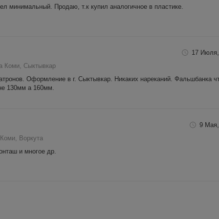
ел минимальный. Продаю, т.к купил аналогичное в пластике.
17 Июля,
а Коми, Сыктывкар
атронов. Оформление в г. Сыктывкар. Никаких нареканий. Фальшбанка ч
не 130мм а 160мм.
9 Мая,
 Коми, Воркута
онташ и многое др.