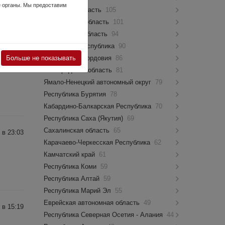
е органы. Мы предоставим
Псковская область
105
Костромская область
101
Мурманская область
94
Чувашская Республика
90
 в 12:09
Больше не показывать
Республика Мордовия
86
Новгородская область
81
Ямало-Ненецкий автономный округ
79
Республика Бурятия
78
Кабардино-Балкарская Республика
70
Республика Саха (Якутия)
69
Сахалинская область
65
 в 23:03
Карачаево-Черкесская Республика
62
Камчатский край
61
Республика Коми
59
Республика Алтай
59
Республика Марий Эл
55
Еврейская автономная область
49
 в 15:19
Республика Северная Осетия - Алания
44