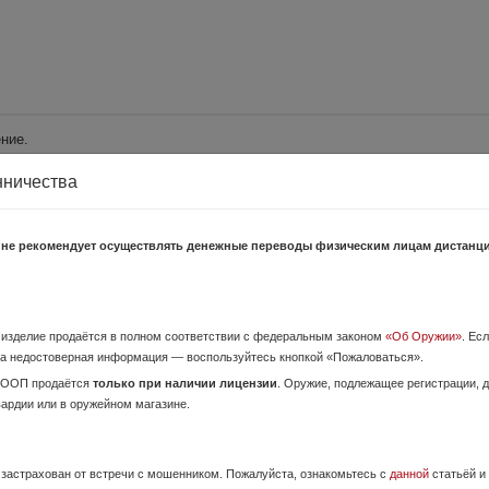
ние.
шает правила нашего портала, то воспользуйтесь ссылкой
"Пожаловатьс
нничества
еспублика Коми:
 не рекомендует осуществлять денежные переводы физическим лицам дистанц
26 Июля,
Коми, Ухта
о изделие продаётся в полном соответствии с федеральным законом
«Об Оружии»
. Ес
, калибр 20х76, два магазина в подсумках, переоформление по лицензии
а недостоверная информация — воспользуйтесь кнопкой «Пожаловаться».
аходится в магазине "Егерь", на Бушуева 18.
ОООП продаётся
только при наличии лицензии
. Оружие, подлежащее регистрации,
вардии или в оружейном магазине.
12 Мая,
е застрахован от встречи с мошенником. Пожалуйста, ознакомьтесь с
данной
статьёй и
 Коми, Сыктывкар