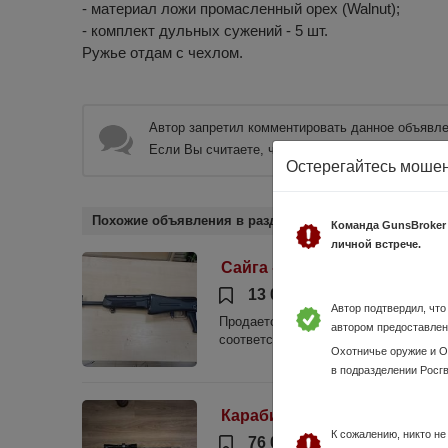
- материал ложи промасленный орех (Walnut);
- комплект дульных сужений - 5 шт.
Ружье отдам с чехлом.
Автор запретил комментировать данное объявле
Если Вы считаете, что данное объявление нару
Остерегайтесь моше
Похожие объявления в разделе Охотничье оружие, Р
Команда GunsBroker
личной встрече.
Сайга - 20
13 000 руб.
Республика 
Автор подтвердил, чт
Продается охотничье ружье Сайга-20
автором предоставлен
соответствии с законодательством. Н
Охотничье оружие и 
в подразделении Росг
Карабин Тигр
К сожалению, никто н
76 000 руб.
Республика