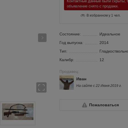
Контактные данные были скрыты, т
объявление снято с продажи.
В избранном у 1 чел.
Состояние:
Идеальное
Год выпуска:
2014
Тип:
Гладкоствольн
Калибр:
12
Продавец:
Иван
На сайте с 22 Июня 2019 г.
Пожаловаться