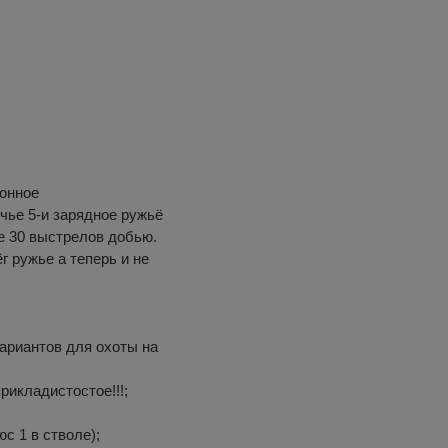
ионное
чье 5-и зарядное ружьё
е 30 выстрелов добью.
г ружье а теперь и не
вариантов для охоты на
прикладистостое!!!;
с 1 в стволе);