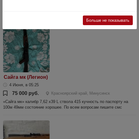
Состояние нового. Настрел 25 патронов. В комплекте чихол, доп
магазин на 10 патронов.
Больше не показывать
Сайга мк (Легион)
4 Июня, в 05:25
75 000 руб.
Красноярский край, Минусинск
«Сайга мк» калибр 7,62 х39 L ствола 415 кучность по паспорту на
100м 49мм состояние хорошее. По всем вопросам пишите смс