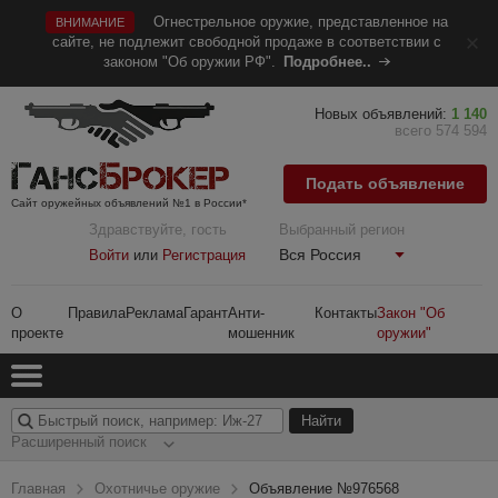
Огнестрельное оружие, представленное на
ВНИМАНИЕ
сайте, не подлежит свободной продаже в соответствии с
законом "Об оружии РФ".
Подробнее..
Новых объявлений:
1 140
всего 574 594
Подать объявление
Сайт оружейных объявлений №1 в России*
Здравствуйте, гость
Выбранный регион
Вся Россия
Войти
или
Регистрация
О
Правила
Реклама
Гарант
Анти-
Контакты
Закон "Об
проекте
мошенник
оружии"
Расширенный поиск
Главная
Охотничье оружие
Объявление №976568