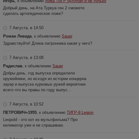
Игорь
, к объявлению
ложа ТИГР буллпап и не только
Добрый день, на Ата Туркуа ген 2 сможете
сделать артопедическое ложе?
7 Августа, в 14:50
Роман Левада
, к объявлению
Sauer
Здравствуйте! Длина патронника какая у него?
7 Августа, в 13:08
Радислав
, к объявлению
Sauer
Добры день, год выпуска определили
оружейники, но исходя из истории концерна
зауер и выпуска курковых ружей вероятнее
всего что вы правы по году выпус...
7 Августа, в 10:52
ПЕТРОВИЧ=1955
, к объявлению
ТИГР-9 Legion
Leopold - это кот из мультфильма? Про
келиматор уже и не спрашиваю.