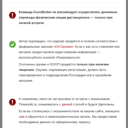
Команда GunsBroker не рекомендует осуществлять денежные
Mossberg 500 12кал (два ствола)
переводы физическим лицам дистанционно — только при
4 Июля, в 06:42
личной встрече.
50 000 руб.
Красноярский край, Красноярск
Продам чистого Американца - Моссберг 500 Помповое ружье, с
Автор подтвердил, что изделие продаётся в полном соответствии с
двумя стволами Первый ствол охотничий 710 мм (планка, две
федеральным законом
«Об Оружии»
. Если у вас есть сомнения или
мушки) чок Второй ствол для самообороны 500 мм - цилиндр очень
кучно стреляет пу...
автором предоставлена недостоверная информация —
воспользуйтесь кнопкой «Пожаловаться».
Охотничье оружие и ОООП продаётся
только при наличии
лицензии
. Оружие, подлежащее регистрации, должно быть
переоформлено в подразделении Росгвардии или в оружейном
магазине.
К сожалению, никто не застрахован от встречи с мошенником.
Пожалуйста, ознакомьтесь с
данной
статьёй и будьте бдительны.
Тигр 01
Если вы столкнулись с мошенничеством на нашем сайте, напишите
нам
и обратитесь в правоохранительные органы. Мы предоставим
26 Мая, в 14:44
необходимые данные по официальному запросу.
85 000 руб.
Красноярский край, Боготол