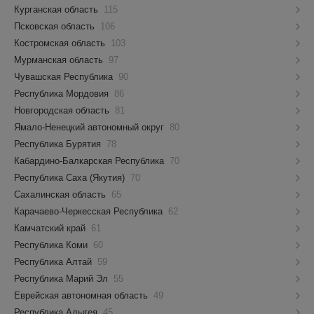
Курганская область
115
Псковская область
106
Костромская область
103
Мурманская область
97
Чувашская Республика
90
Республика Мордовия
86
Новгородская область
81
Ямало-Ненецкий автономный округ
80
Республика Бурятия
78
Кабардино-Балкарская Республика
70
Республика Саха (Якутия)
70
Сахалинская область
65
Карачаево-Черкесская Республика
62
Камчатский край
61
Республика Коми
60
Республика Алтай
59
Республика Марий Эл
55
Еврейская автономная область
49
Республика Адыгея
45