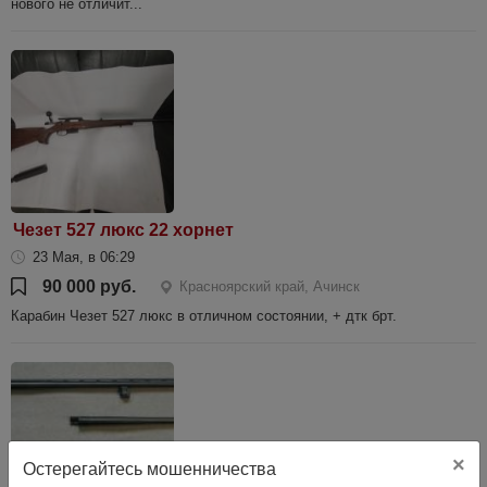
нового не отличит...
Чезет 527 люкс 22 хорнет
23 Мая, в 06:29
90 000 руб.
Красноярский край, Ачинск
Карабин Чезет 527 люкс в отличном состоянии, + дтк брт.
×
Остерегайтесь мошенничества