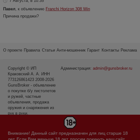
7 Августа, в 10:35
Павел
, к объявлению
Franchi Horizon 308 Win
Причина продажи?
О проекте
Правила
Статьи
Анти-мошенник
Гарант
Контакты
Реклама
Copyright © ИП
Администрация:
admin@gunsbroker.ru
Краковский А. А. ИНН
773126861423 2008-2026
GunsBroker - объявление
о покупке б/у пистолетов
и ружей, частные
объявления, продажа
оружия и снаряжения из
рук в руки.
* Первое место среди
сайтов в категории Охота
Внимание! Данный сайт предназначен для лиц старше 18
и рыбалка по данным
лет. Если Вам меньше 18 лет, просим покинуть наш сайт.