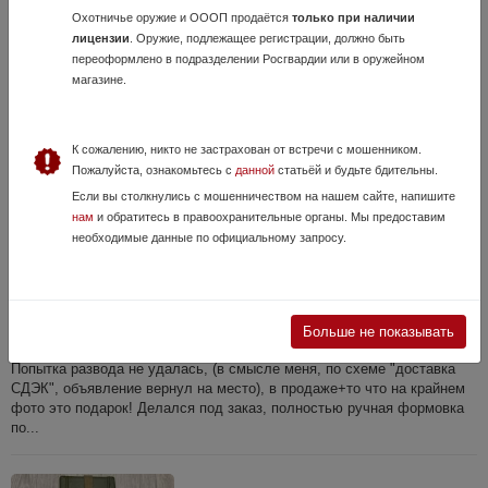
Преобладают светло-зеленый и серый цвета. Этот костюм
Охотничье оружие и ОООП продаётся
только при наличии
используется, в основном, для маскировки в степи и на каменистых
лицензии
. Оружие, подлежащее регистрации, должно быть
поверхностях. ...
переоформлено в подразделении Росгвардии или в оружейном
магазине.
К сожалению, никто не застрахован от встречи с мошенником.
Пожалуйста, ознакомьтесь с
данной
статьёй и будьте бдительны.
Если вы столкнулись с мошенничеством на нашем сайте, напишите
нам
и обратитесь в правоохранительные органы. Мы предоставим
необходимые данные по официальному запросу.
Кобура с комплектом для Гроза-021
5 Августа, в 13:34
Больше не показывать
3 499 руб.
Удмуртская Республика, г Ижевск
Попытка развода не удалась, (в смысле меня, по схеме "доставка
СДЭК", объявление вернул на место), в продаже+то что на крайнем
фото это подарок! Делался под заказ, полностью ручная формовка
по...