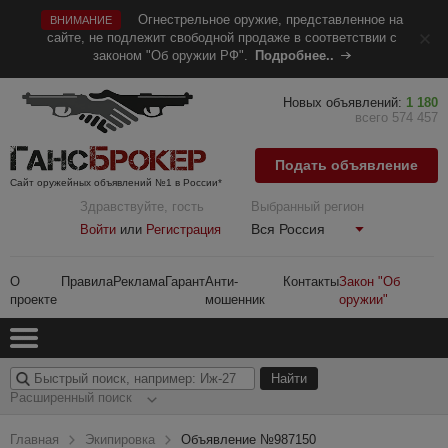
Огнестрельное оружие, представленное на
ВНИМАНИЕ
сайте, не подлежит свободной продаже в соответствии с
законом "Об оружии РФ".
Подробнее..
Новых объявлений:
1 180
всего 574 457
Подать объявление
Сайт оружейных объявлений №1 в России*
Здравствуйте, гость
Выбранный регион
Вся Россия
Войти
или
Регистрация
О
Правила
Реклама
Гарант
Анти-
Контакты
Закон "Об
проекте
мошенник
оружии"
Расширенный поиск
Главная
Экипировка
Объявление №987150