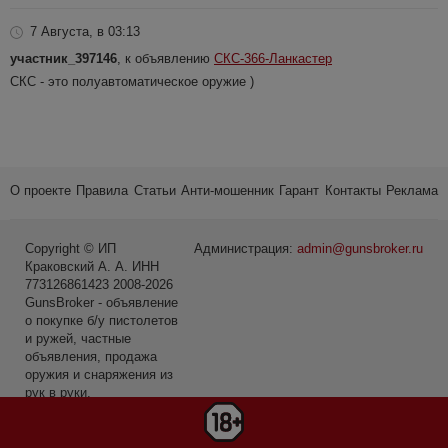
7 Августа, в 03:13
участник_397146
, к объявлению
СКС-366-Ланкастер
СКС - это полуавтоматическое оружие )
О проекте
Правила
Статьи
Анти-мошенник
Гарант
Контакты
Реклама
Copyright © ИП
Администрация:
admin@gunsbroker.ru
Краковский А. А. ИНН
773126861423 2008-2026
GunsBroker - объявление
о покупке б/у пистолетов
и ружей, частные
объявления, продажа
оружия и снаряжения из
рук в руки.
* Первое место среди
сайтов в категории Охота