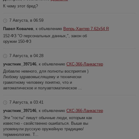
К чему этот бред?
7 Августа, в 06:59
Павел Ковалев
, к объявлению
Вепрь-Хантер 7.62х54 R
152-ФЗ "О персональных данных,", закон об
оружии 150-ФЗ
7 Августа, в 04:28
участник_397146
, к объявлению
СКС-366-Ланкастер
Добавлю немного, для полноты восприятия )
Любому здравомыслящему и технически
грамотному человеку понятно, что и
автоматическое и полуавтоматическое ...
7 Августа, в 03:41
участник_397146
, к объявлению
СКС-366-Ланкастер
Эти "госты" пишут обычные люди, которым как
известно - свойственно ошибаться. Выше вы
упомянули русскую оружейную традицию/
терминологию. Т...