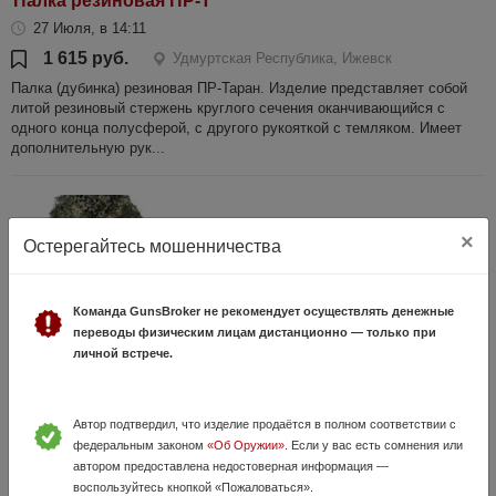
Палка резиновая ПР-Т
27 Июля, в 14:11
1 615 руб.
Удмуртская Республика, Ижевск
Палка (дубинка) резиновая ПР-Таран. Изделие представляет собой
литой резиновый стержень круглого сечения оканчивающийся с
одного конца полусферой, с другого рукояткой с темляком. Имеет
дополнительную рук...
×
Остерегайтесь мошенничества
Команда GunsBroker не рекомендует осуществлять денежные
переводы физическим лицам дистанционно — только при
личной встрече.
Костюм маскировочный Леший "Полынь"
(короткая куртка+брюки) разм.XL/XXL
Автор подтвердил, что изделие продаётся в полном соответствии с
27 Июля, в 14:12
федеральным законом
«Об Оружии»
. Если у вас есть сомнения или
8 500 руб.
Удмуртская Республика, Ижевск
автором предоставлена недостоверная информация —
воспользуйтесь кнопкой «Пожаловаться».
Костюм маскир. Леший "Полынь" (короткая куртка+брюки)