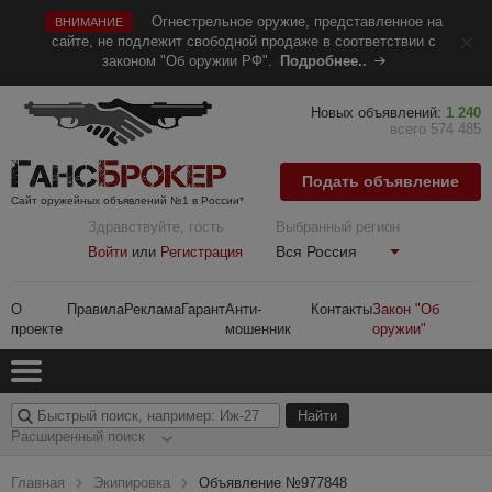
Огнестрельное оружие, представленное на
ВНИМАНИЕ
сайте, не подлежит свободной продаже в соответствии с
законом "Об оружии РФ".
Подробнее..
Новых объявлений:
1 240
всего 574 485
Подать объявление
Сайт оружейных объявлений №1 в России*
Здравствуйте, гость
Выбранный регион
Вся Россия
Войти
или
Регистрация
О
Правила
Реклама
Гарант
Анти-
Контакты
Закон "Об
проекте
мошенник
оружии"
Расширенный поиск
Главная
Экипировка
Объявление №977848