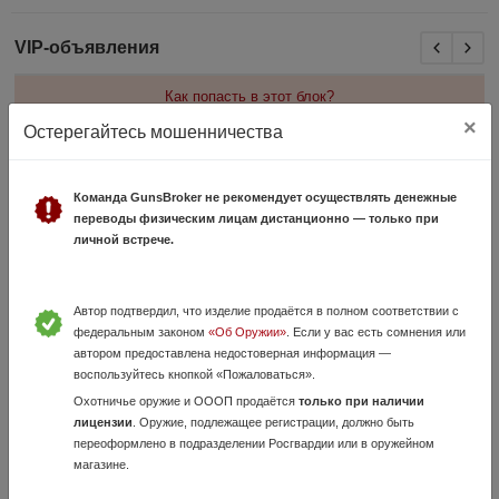
VIP-объявления
Как попасть в этот блок?
×
Остерегайтесь мошенничества
Регионы и города
Команда GunsBroker не рекомендует осуществлять денежные
Москва
6483
переводы физическим лицам дистанционно — только при
Краснодарский край
2128
личной встрече.
Санкт-Петербург
1838
Московская область
1365
Автор подтвердил, что изделие продаётся в полном соответствии с
Нижегородская область
1254
федеральным законом
«Об Оружии»
. Если у вас есть сомнения или
Ростовская область
1158
автором предоставлена недостоверная информация —
Новосибирская область
956
воспользуйтесь кнопкой «Пожаловаться».
Свердловская область
794
Охотничье оружие и ОООП продаётся
только при наличии
Республика Татарстан
687
лицензии
. Оружие, подлежащее регистрации, должно быть
переоформлено в подразделении Росгвардии или в оружейном
Самарская область
631
магазине.
Воронежская область
606