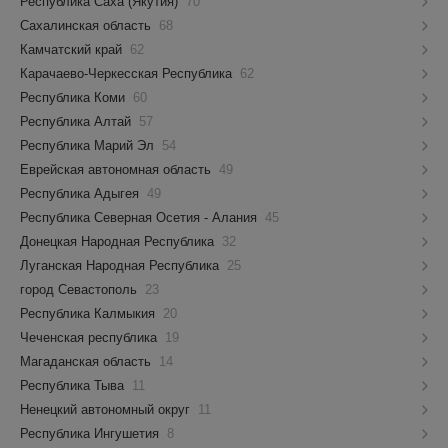
Республика Саха (Якутия)
70
Сахалинская область
68
Камчатский край
62
Карачаево-Черкесская Республика
62
Республика Коми
60
Республика Алтай
57
Республика Марий Эл
54
Еврейская автономная область
49
Республика Адыгея
49
Республика Северная Осетия - Алания
45
Донецкая Народная Республика
32
Луганская Народная Республика
25
город Севастополь
23
Республика Калмыкия
20
Чеченская республика
19
Магаданская область
14
Республика Тыва
11
Ненецкий автономный округ
11
Республика Ингушетия
8