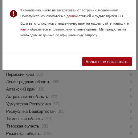
Иркутская область
599
Приморский край
597
К сожалению, никто не застрахован от встречи с мошенником.
Кемеровская область
559
Пожалуйста, ознакомьтесь с
данной
статьёй и будьте бдительны.
Волгоградская область
544
Если вы столкнулись с мошенничеством на нашем сайте, напишите
нам
и обратитесь в правоохранительные органы. Мы предоставим
Ставропольский край
516
необходимые данные по официальному запросу.
Красноярский край
447
Омская область
413
Саратовская область
391
ХМАО - Югра
384
Больше не показывать
Челябинская область
362
Пермский край
360
Ленинградская область
353
Алтайский край
335
Астраханская область
322
Удмуртская Республика
321
Республика Башкортостан
305
Тюменская область
292
Тверская область
282
Рязанская область
279