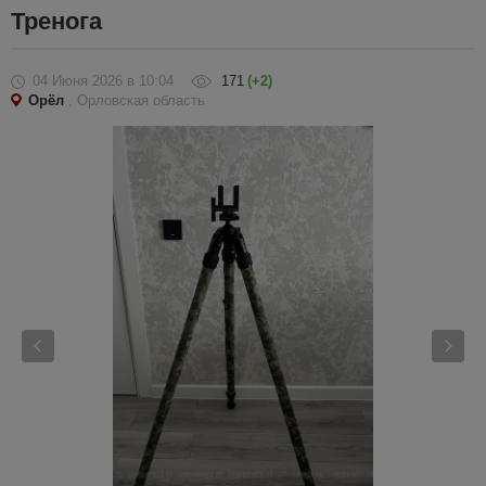
Тренога
04 Июня 2026
в 10:04
171
(+2)
Орёл
, Орловская область