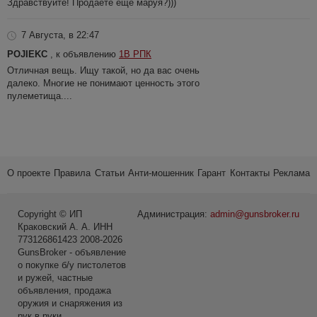
Здравствуйте! Продаете еще маруя?)))
7 Августа, в 22:47
POJIEKC
, к объявлению
1В РПК
Отличная вещь. Ищу такой, но да вас очень
далеко. Многие не понимают ценность этого
пулеметища....
О проекте
Правила
Статьи
Анти-мошенник
Гарант
Контакты
Реклама
Copyright © ИП
Администрация:
admin@gunsbroker.ru
Краковский А. А. ИНН
773126861423 2008-2026
GunsBroker - объявление
о покупке б/у пистолетов
и ружей, частные
объявления, продажа
оружия и снаряжения из
рук в руки.