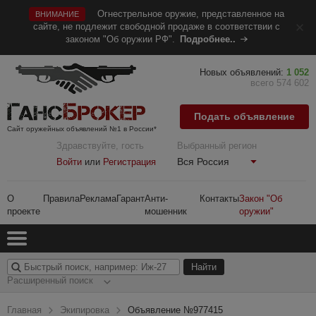
Огнестрельное оружие, представленное на
ВНИМАНИЕ
сайте, не подлежит свободной продаже в соответствии с
законом "Об оружии РФ".
Подробнее..
Новых объявлений:
1 052
всего 574 602
Подать объявление
Сайт оружейных объявлений №1 в России*
Здравствуйте, гость
Выбранный регион
Вся Россия
Войти
или
Регистрация
О
Правила
Реклама
Гарант
Анти-
Контакты
Закон "Об
проекте
мошенник
оружии"
Расширенный поиск
Главная
Экипировка
Объявление №977415