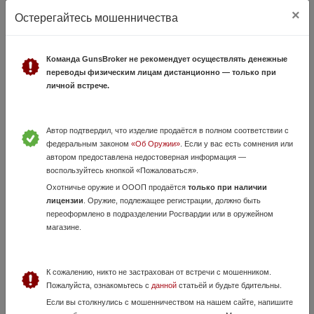
×
Остерегайтесь мошенничества
Команда GunsBroker не рекомендует осуществлять денежные
переводы физическим лицам дистанционно — только при
Очки стрелковые
личной встрече.
31 Июля, в 13:59
2 000 руб.
Москва
Автор подтвердил, что изделие продаётся в полном соответствии с
Продаются стрелковые очки.1 Remington сменные линзы желтые,
федеральным законом
«Об Оружии»
. Если у вас есть сомнения или
прозрачные, зеркальные и черная, одна немного покоцана. на фото.
автором предоставлена недостоверная информация —
Чехол, резинка. 1800р. 2 Daisy сменные линзы, прозрачная, желтая,
воспользуйтесь кнопкой «Пожаловаться».
черная и з...
Охотничье оружие и ОООП продаётся
только при наличии
лицензии
. Оружие, подлежащее регистрации, должно быть
переоформлено в подразделении Росгвардии или в оружейном
магазине.
К сожалению, никто не застрахован от встречи с мошенником.
Пожалуйста, ознакомьтесь с
данной
статьёй и будьте бдительны.
Если вы столкнулись с мошенничеством на нашем сайте, напишите