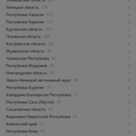
Ульяновская область
132
Липецкая область
131
Республика Хакасия
125
Республика Карелия
118
Курганская область
115
Псковская область
106
Костромская область
102
Мурманская область
95
Чувашская Республика
90
Республика Мордовия
86
Новгородская область
81
Ямало-Ненецкий автономный округ
80
Республика Бурятия
78
Кабардино-Балкарская Республика
70
Республика Саха (Якутия)
70
Сахалинская область
65
Карачаево-Черкесская Республика
62
Камчатский край
61
Республика Коми
60