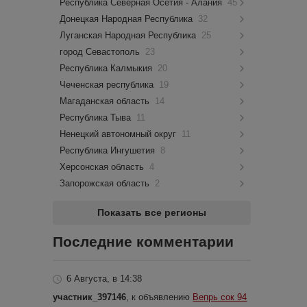
Республика Северная Осетия - Алания
45
Донецкая Народная Республика
32
Луганская Народная Республика
25
город Севастополь
23
Республика Калмыкия
20
Чеченская республика
19
Магаданская область
14
Республика Тыва
11
Ненецкий автономный округ
11
Республика Ингушетия
8
Херсонская область
4
Запорожская область
2
Показать все регионы
Последние комментарии
6 Августа, в 14:38
участник_397146
, к объявлению
Вепрь сок 94