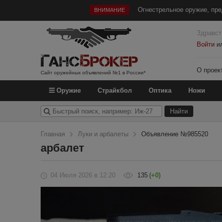
Огнестрельное оружие, пре
ВНИМАНИЕ
Здравст
Войти
и
О проек
Сайт оружейных объявлений №1 в России*
Оружие
Страйкбол
Оптика
Ножи
Главная
Луки и арбалеты
Объявление №985520
арбалет
04 Июля 2026
в 12:20
135
(+0)