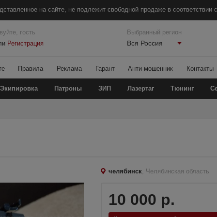
дставленное на сайте, не подлежит свободной продаже в соответствии с
вуйте, гость
Выбранный регион
Вся Россия
ли
Регистрация
те
Правила
Реклама
Гарант
Анти-мошенник
Контакты
Экипировка
Патроны
ЗИП
Лазертаг
Тюнинг
С
челябинск
, Челябинская область
10 000 р.