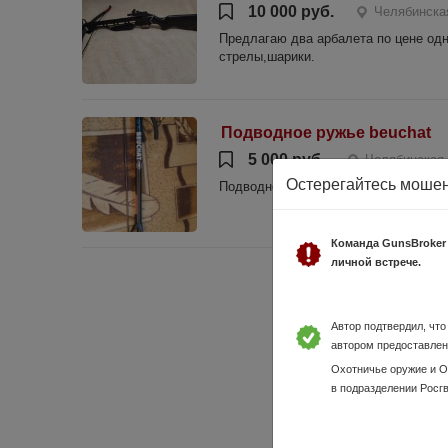
10 000 руб.
Челябинска
Предлагаю два арбалета по цене одн
стрелы,шарики.
Подводное ружье beuchat
5 000 руб.
Челябинская 
Остерегайтесь моше
Подводное ружье beuchat в идеальн
Команда GunsBroker
личной встрече.
Автор подтвердил, чт
автором предоставлен
Охотничье оружие и 
в подразделении Росг