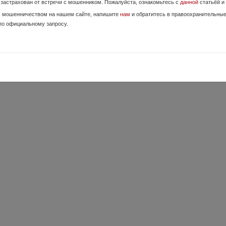
е застрахован от встречи с мошенником. Пожалуйста, ознакомьтесь с
данной
статьёй и
с мошенничеством на нашем сайте, напишите
нам
и обратитесь в правоохранительны
по официальному запросу.