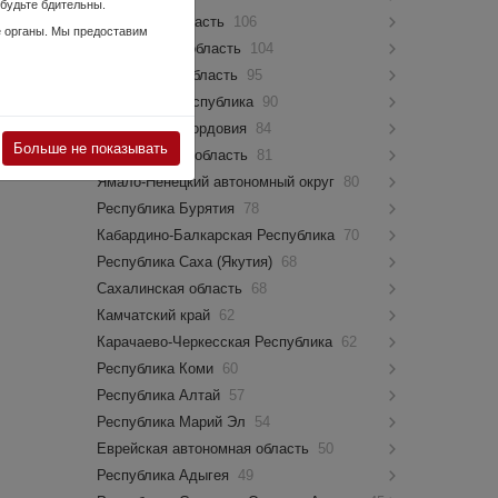
 будьте бдительны.
Псковская область
106
е органы. Мы предоставим
Костромская область
104
Мурманская область
95
Чувашская Республика
90
Республика Мордовия
84
Больше не показывать
Новгородская область
81
Ямало-Ненецкий автономный округ
80
Республика Бурятия
78
Кабардино-Балкарская Республика
70
Республика Саха (Якутия)
68
Сахалинская область
68
Камчатский край
62
Карачаево-Черкесская Республика
62
Республика Коми
60
Республика Алтай
57
Республика Марий Эл
54
Еврейская автономная область
50
Республика Адыгея
49