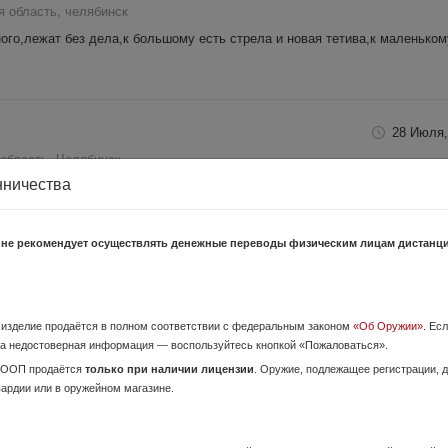
я область, челябинск
ого,лежат без дела,к большому есть стрела и новая тетива,к маленьком
28 Июля,
область, Челябинск
нничества
ом состоянии
 не рекомендует осуществлять денежные переводы физическим лицам дистанц
о изделие продаётся в полном соответствии с федеральным законом
«Об Оружии»
. Ес
а недостоверная информация — воспользуйтесь кнопкой «Пожаловаться».
ОООП продаётся
только при наличии лицензии
. Оружие, подлежащее регистрации,
вардии или в оружейном магазине.