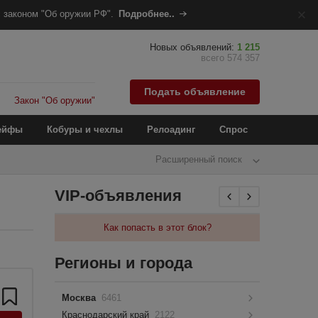
 законом "Об оружии РФ".
Подробнее..
Новых объявлений:
1 215
всего 574 357
Подать объявление
Закон "Об оружии"
ейфы
Кобуры и чехлы
Релоадинг
Спрос
Расширенный поиск
VIP-объявления
Как попасть в этот блок?
Регионы и города
Москва
6461
Краснодарский край
2122