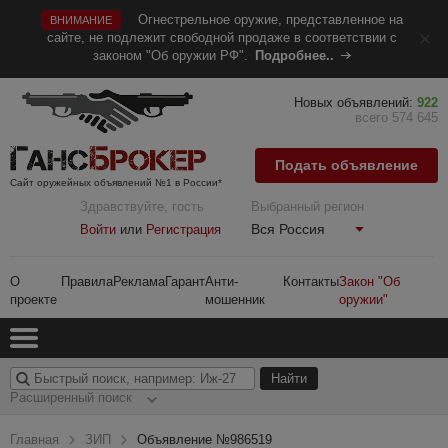
Огнестрельное оружие, представленное на
ВНИМАНИЕ
сайте, не подлежит свободной продаже в соответствии с
законом "Об оружии РФ".
Подробнее..
Новых объявлений:
922
всего 574 645
Подать объявление
Сайт оружейных объявлений №1 в России*
Здравствуйте, гость
Выбранный регион
Вся Россия
Войти
или
Регистрация
О
Правила
Реклама
Гарант
Анти-
Контакты
Закон "Об
проекте
мошенник
оружии"
Расширенный поиск
Главная
ЗИП
Объявление №986519