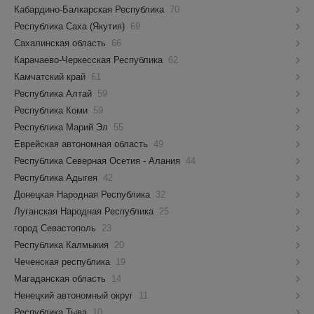
Кабардино-Балкарская Республика
70
Республика Саха (Якутия)
69
Сахалинская область
66
Карачаево-Черкесская Республика
62
Камчатский край
61
Республика Алтай
59
Республика Коми
59
Республика Марий Эл
55
Еврейская автономная область
49
Республика Северная Осетия - Алания
44
Республика Адыгея
42
Донецкая Народная Республика
32
Луганская Народная Республика
25
город Севастополь
23
Республика Калмыкия
20
Чеченская республика
19
Магаданская область
14
Ненецкий автономный округ
11
Республика Тыва
10