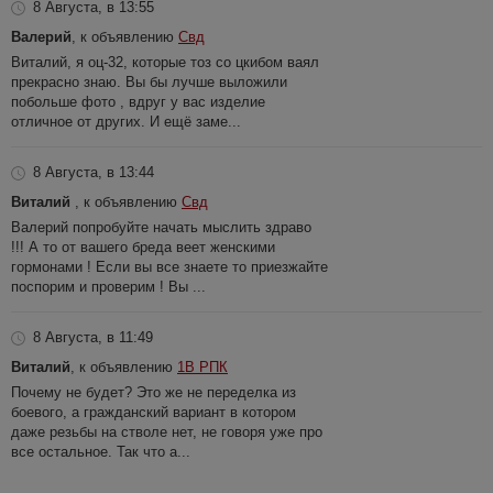
8 Августа, в 13:55
Валерий
, к объявлению
Свд
Виталий, я оц-32, которые тоз со цкибом ваял
прекрасно знаю. Вы бы лучше выложили
побольше фото , вдруг у вас изделие
отличное от других. И ещё заме...
8 Августа, в 13:44
Виталий
, к объявлению
Свд
Валерий попробуйте начать мыслить здраво
!!! А то от вашего бреда веет женскими
гормонами ! Если вы все знаете то приезжайте
поспорим и проверим ! Вы ...
8 Августа, в 11:49
Виталий
, к объявлению
1В РПК
Почему не будет? Это же не переделка из
боевого, а гражданский вариант в котором
даже резьбы на стволе нет, не говоря уже про
все остальное. Так что а...