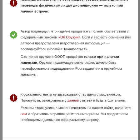
переводы физическим лицам дистанционно — только при
личной встрече.
Автор подтвердил, что изделие продаётся в полном соответствии с
федеральным законом
«Об Оружии»
. Если у вас есть сомнения или
автором предоставлена недостоверная информация —
Продам копия дтк range gear
воспользуйтесь кнопкой «Пожаловаться».
30 Июля, в 17:45
Охотничье оружие и ОООП продаётся
только при наличии
лицензии
. Оружие, подлежащее регистрации, должно быть
4 000 руб.
Москва
переоформлено в подразделении Росгвардии или в оружейном
Продам дтк, цена 4000руб Магазины ак103, б/у, цена 2100-продано
магазине.
К сожалению, никто не застрахован от встречи с мошенником.
Пожалуйста, ознакомьтесь с
данной
статьёй и будьте бдительны.
Если вы столкнулись с мошенничеством на нашем сайте, напишите
нам
и обратитесь в правоохранительные органы. Мы предоставим
необходимые данные по официальному запросу.
Дульные насадки Patternmaster и Browning