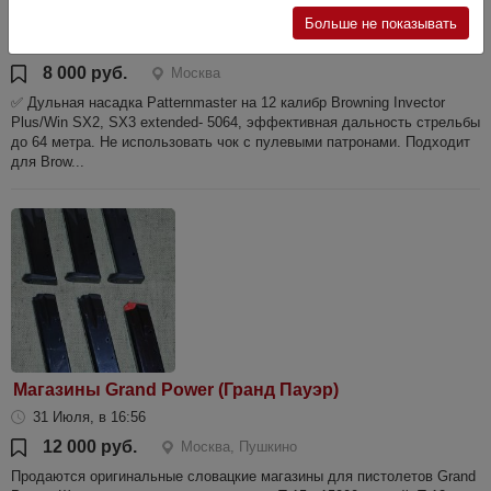
Titanium INVP
Больше не показывать
2 Июля, в 17:45
8 000 руб.
Москва
✅ Дульная насадка Patternmaster на 12 калибр Browning Invector
Plus/Win SX2, SX3 extended- 5064, эффективная дальность стрельбы
до 64 метра. Не использовать чок с пулевыми патронами. Подходит
для Brow...
Магазины Grand Power (Гранд Пауэр)
31 Июля, в 16:56
12 000 руб.
Москва, Пушкино
Продаются оригинальные словацкие магазины для пистолетов Grand