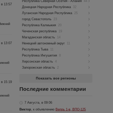
Республика Северная Осетия - Алания
44
 в 13:57
Донецкая Народная Республика
32
Луганская Народная Республика
25
город Севастополь
23
 Нижний
Республика Калмыкия
20
Чеченская республика
19
Магаданская область
14
 в 13:07
Ненецкий автономный округ
11
Республика Тыва
11
Республика Ингушетия
8
Херсонская область
4
Нижний
Запорожская область
2
Показать все регионы
 в 15:19
Последние комментарии
Нижний
7 Августа, в 09:06
Виктор
, к объявлению
Вепрь 1-в, ВПО-125