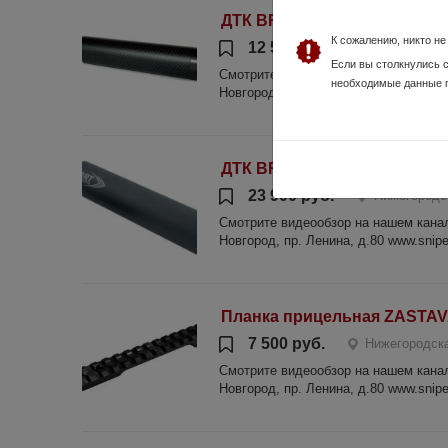
ДТК BRT Москит 22 М15х1 1
К сожалению, никто н
12 500 руб.
Нижегородс
Если вы столкнулись 
Смотрите видеообзор на нашем канале
необходимые данные 
Новгород, пр. Ленина, д.80 www.sniper
ДТК BRT Тигр Дуо 1413
23 900 руб.
Нижегородс
Смотрите видеообзор на нашем канале
Новгород, пр. Ленина, д.80 www.sniper
Планка прицельная ZASTAV
7 500 руб.
Нижегородска
Смотрите видеообзор на нашем канале
Новгород, пр. Ленина, д.80 www.sniper