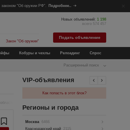
 законом "Об оружии РФ".
Подробнее..
Новых объявлений:
1 198
всего 574 457
Подать объявление
Закон "Об оружии"
ейфы
Кобуры и чехлы
Релоадинг
Спрос
Расширенный поиск
VIP-объявления
Как попасть в этот блок?
 область
Регионы и города
Москва
6466
Краснодарский край
2115