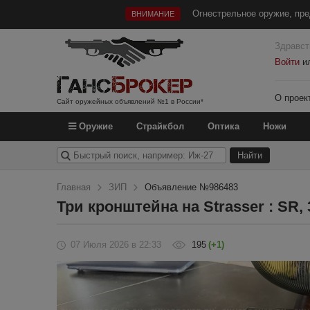
Огнестрельное оружие, пре
ВНИМАНИЕ
Здравст
Войти
и
О проек
Сайт оружейных объявлений №1 в России*
Оружие
Страйкбол
Оптика
Ножи
Главная
ЗИП
Объявление №986483
Три кронштейна на Strasser : SR, 
07 Июля 2026
в 22:33
195
(+1)