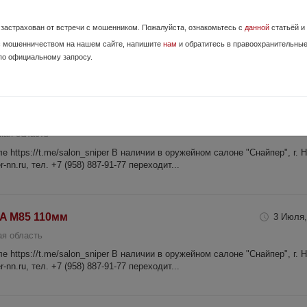
264
3 Июля,
е застрахован от встречи с мошенником. Пожалуйста, ознакомьтесь с
данной
статьёй и
кая область
с мошенничеством на нашем сайте, напишите
нам
и обратитесь в правоохранительны
 https://t.me/salon_sniper В наличии в оружейном салоне "Снайпер", г. 
по официальному запросу.
-nn.ru, тел. +7 (958) 887-91-77 переходит...
3 Июля,
кая область
 https://t.me/salon_sniper В наличии в оружейном салоне "Снайпер", г. 
-nn.ru, тел. +7 (958) 887-91-77 переходит...
A M85 110мм
3 Июля,
я область
 https://t.me/salon_sniper В наличии в оружейном салоне "Снайпер", г. 
-nn.ru, тел. +7 (958) 887-91-77 переходит...