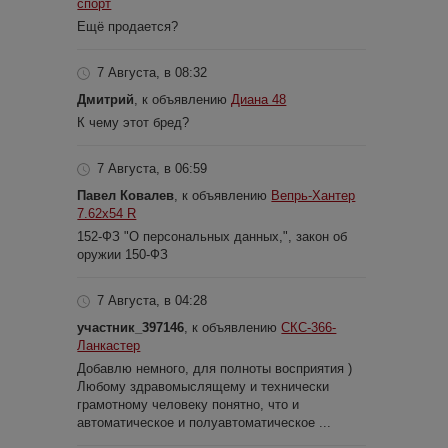
спорт
Ещё продается?
7 Августа, в 08:32
Дмитрий
, к объявлению
Диана 48
К чему этот бред?
7 Августа, в 06:59
Павел Ковалев
, к объявлению
Вепрь-Хантер
7.62х54 R
152-ФЗ "О персональных данных,", закон об
оружии 150-ФЗ
7 Августа, в 04:28
участник_397146
, к объявлению
СКС-366-
Ланкастер
Добавлю немного, для полноты восприятия )
Любому здравомыслящему и технически
грамотному человеку понятно, что и
автоматическое и полуавтоматическое ...