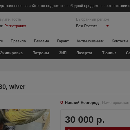
дставленное на сайте, не подлежит свободной продаже в соответствии с
вуйте, гость
Выбранный регион
Вся Россия
ли
Регистрация
те
Правила
Реклама
Гарант
Анти-мошенник
Контакты
Экипировка
Патроны
ЗИП
Лазертаг
Тюнинг
С
30, wiver
Нижний Новгород
, Нижегородская
30 000 р.