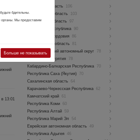
Псковская область
106
 в 15:22
 будьте бдительны.
Костромская область
103
е органы. Мы предоставим
Мурманская область
97
Нижний
Чувашская Республика
90
Республика Мордовия
86
Новгородская область
81
Ямало-Ненецкий автономный округ
78
 в 15:56
Больше не показывать
Республика Бурятия
78
Кабардино-Балкарская Республика
70
Нижний
Республика Саха (Якутия)
70
Сахалинская область
64
Карачаево-Черкесская Республика
62
Камчатский край
61
 в 13:01
Республика Коми
60
Республика Алтай
59
Нижний
Республика Марий Эл
54
Еврейская автономная область
49
Республика Адыгея
46