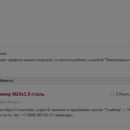
ние.
шает правила нашего портала, то воспользуйтесь ссылкой
"Пожаловатьс
бласть:
амер М24х1,5 сталь
3 Июля,
кая область
 https://t.me/salon_sniper В наличии в оружейном салоне "Снайпер", г. 
-nn.ru, тел. +7 (958) 887-91-77 переходит...