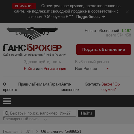
Огнестрельное оружие, представленное на
ВНИМАНИЕ
сайте, не подлежит свободной продаже в соответствии с
законом "Об оружии РФ".
Подробнее..
Новых объявлений:
1 197
всего 574 458
Подать объявление
Сайт оружейных объявлений №1 в России*
Здравствуйте, гость
Выбранный регион
Вся Россия
Войти
или
Регистрация
О
Правила
Реклама
Гарант
Анти-
Контакты
Закон "Об
проекте
мошенник
оружии"
Расширенный поиск
Главная
ЗИП
Объявление №986021