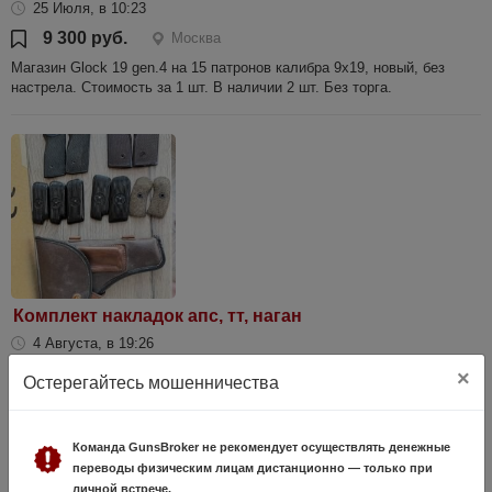
25 Июля, в 10:23
9 300 руб.
Москва
Магазин Glock 19 gen.4 на 15 патронов калибра 9х19, новый, без
настрела. Стоимость за 1 шт. В наличии 2 шт. Без торга.
Комплект накладок апс, тт, наган
4 Августа, в 19:26
3 000 руб.
Москва
×
Остерегайтесь мошенничества
Продам комплект накладок для апс(черные не парные), тт, на 45 и
50-е, а также нагановские без средника. Кобура также в комплекте
Команда GunsBroker не рекомендует осуществлять денежные
переводы физическим лицам дистанционно — только при
личной встрече.