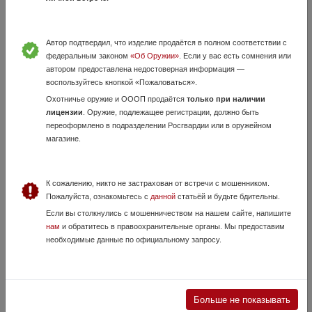
Автор подтвердил, что изделие продаётся в полном соответствии с
федеральным законом
«Об Оружии»
. Если у вас есть сомнения или
автором предоставлена недостоверная информация —
воспользуйтесь кнопкой «Пожаловаться».
Охотничье оружие и ОООП продаётся
только при наличии
Магазин Есаул ПДТ-9Т 10-мест
лицензии
. Оружие, подлежащее регистрации, должно быть
3 Августа, в 10:15
переоформлено в подразделении Росгвардии или в оружейном
2 500 руб.
Москва
магазине.
Стандартный магазин от Есаул ПДТ-9Т на 10 патронов.
К сожалению, никто не застрахован от встречи с мошенником.
Пожалуйста, ознакомьтесь с
данной
статьёй и будьте бдительны.
Если вы столкнулись с мошенничеством на нашем сайте, напишите
нам
и обратитесь в правоохранительные органы. Мы предоставим
необходимые данные по официальному запросу.
Больше не показывать
10-зарядный магазин на CZ 22LR, лоудер,