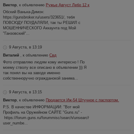
Виктор
, к объявлению
Ружье Август Лебо 12 к
Обский Ванька-Димон:
https://gunsbroker.ru/users/323651/, тебя
ПОВСЮДУ ПОУДАЛЯЛИ, так ты РЕШИЛ с
МОШЕННИЧЕСКОГО Аккаунта под Мой
"Ганзовский"...
9 Августа, в 13:19
Виталий
, к объявлению
Свд
Фото отправляю людям кому интересно ! По
моему стволу все описано в объявлении ))) Я
так понял вы на заводе именно
собственноручно огражданокой занима...
9 Августа, в 13:15
Виктор
, к объявлению
Продается Иж-54 Штучное с паспортом.
P.S. В качестве ИНФОРМАЦИИ: "Вот мой
Профиль на Оружейном САЙТЕ "Guns.ru" -
https://forum.guns.ru/forummisc/search/unsearch?
user_numbe...