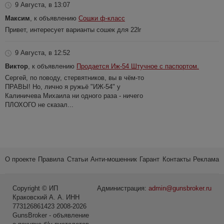
9 Августа, в 13:07
Максим
, к объявлению
Сошки ф-класс
Привет, интересует варианты сошек для 22lr
9 Августа, в 12:52
Виктор
, к объявлению
Продается Иж-54 Штучное с паспортом.
Сергей, по поводу, стервятников, вы в чём-то
ПРАВЫ! Но, лично я ружьё "ИЖ-54" у
Калиничева Михаила ни одного раза - ничего
ПЛОХОГО не сказал...
О проекте
Правила
Статьи
Анти-мошенник
Гарант
Контакты
Реклама
Copyright © ИП
Администрация:
admin@gunsbroker.ru
Краковский А. А. ИНН
773126861423 2008-2026
GunsBroker - объявление