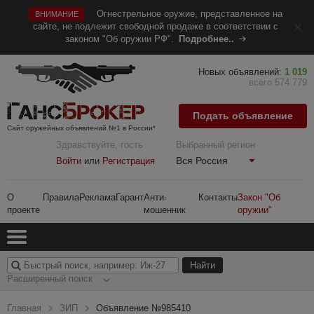
Огнестрельное оружие, представленное на
ВНИМАНИЕ
сайте, не подлежит свободной продаже в соответствии с
законом "Об оружии РФ".
Подробнее..
Новых объявлений:
1 019
всего 574 779
Подать объявление
Сайт оружейных объявлений №1 в России*
Здравствуйте, гость
Выбранный регион
Вся Россия
Войти
или
Регистрация
О
Правила
Реклама
Гарант
Анти-
Контакты
Закон "Об
проекте
мошенник
оружии"
Расширенный поиск
Главная
ЗИП
Объявление №985410