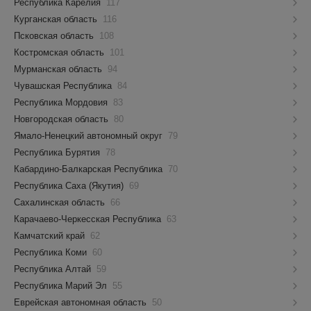
Республика Карелия
117
Курганская область
116
Псковская область
108
Костромская область
101
Мурманская область
94
Чувашская Республика
84
Республика Мордовия
83
Новгородская область
80
Ямало-Ненецкий автономный округ
79
Республика Бурятия
78
Кабардино-Балкарская Республика
70
Республика Саха (Якутия)
69
Сахалинская область
66
Карачаево-Черкесская Республика
63
Камчатский край
62
Республика Коми
60
Республика Алтай
59
Республика Марий Эл
55
Еврейская автономная область
50