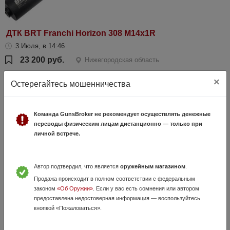
ДТК BRT Franchi Horizon 308 М14х1R
3 Июля, в 14:46
23 200 руб.
Нижегородская область
Смотрите видеообзор на нашем канале https://t.me/salon_sniper В
×
наличии в оружейном салоне "Снайпер", г. Нижний Новгород, пр.
Остерегайтесь мошенничества
Ленина, д.80 www.sniper-nn.ru, тел. +7 (958) 887-91-77 переходит...
Команда GunsBroker не рекомендует осуществлять денежные
переводы физическим лицам дистанционно — только при
личной встрече.
Автор подтвердил, что является
оружейным магазином
.
Продажа происходит в полном соответствии с федеральным
законом
«Об Оружии»
. Если у вас есть сомнения или автором
ДТК АКademia Штурм-47 7,62 М14х1L
предоставлена недостоверная информация — воспользуйтесь
кнопкой «Пожаловаться».
3 Июля, в 14:35
3 500 руб.
Нижегородская область