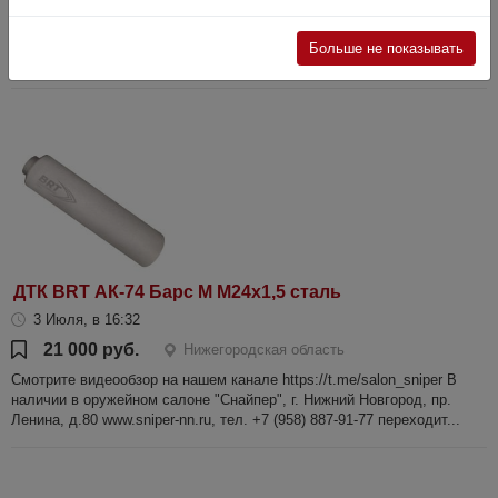
Смотрите видеообзор на нашем канале https://t.me/salon_sniper В
наличии в оружейном салоне "Снайпер", г. Нижний Новгород, пр.
Больше не показывать
Ленина, д.80 www.sniper-nn.ru, тел. +7 (958) 887-91-77 переходит...
ДТК BRT АК-74 Барс М М24х1,5 сталь
3 Июля, в 16:32
21 000 руб.
Нижегородская область
Смотрите видеообзор на нашем канале https://t.me/salon_sniper В
наличии в оружейном салоне "Снайпер", г. Нижний Новгород, пр.
Ленина, д.80 www.sniper-nn.ru, тел. +7 (958) 887-91-77 переходит...