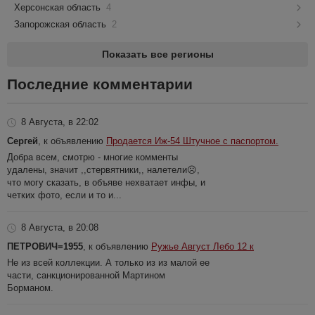
Херсонская область
4
Запорожская область
2
Показать все регионы
Последние комментарии
8 Августа, в 22:02
Сергей
, к объявлению
Продается Иж-54 Штучное с паспортом.
Добра всем, смотрю - многие комменты
удалены, значит ,,стервятники,, налетели☹️,
что могу сказать, в объяве нехватает инфы, и
четких фото, если и то и...
8 Августа, в 20:08
ПЕТРОВИЧ=1955
, к объявлению
Ружье Август Лебо 12 к
Не из всей коллекции. А только из из малой ее
части, санкционированной Мартином
Борманом.