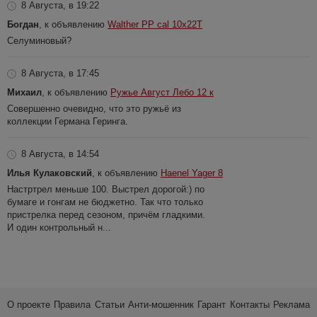
8 Августа, в 19:22
Богдан
, к объявлению
Walther PP cal 10x22T
Селуминовый?
8 Августа, в 17:45
Михаил
, к объявлению
Ружье Август Лебо 12 к
Совершенно очевидно, что это ружьё из
коллекции Германа Геринга.
8 Августа, в 14:54
Илья Кулаковский
, к объявлению
Haenel Yager 8
Настртрел меньше 100. Выстрел дорогой:) по
бумаге и гонгам не бюджетно. Так что только
пристрелка перед сезоном, причём гладкими.
И один контрольный н...
О проекте
Правила
Статьи
Анти-мошенник
Гарант
Контакты
Реклама