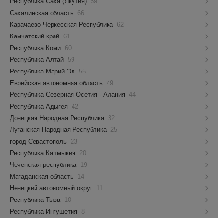
Республика Саха (Якутия)
69
Сахалинская область
66
Карачаево-Черкесская Республика
62
Камчатский край
61
Республика Коми
60
Республика Алтай
59
Республика Марий Эл
55
Еврейская автономная область
49
Республика Северная Осетия - Алания
44
Республика Адыгея
42
Донецкая Народная Республика
32
Луганская Народная Республика
25
город Севастополь
23
Республика Калмыкия
20
Чеченская республика
19
Магаданская область
14
Ненецкий автономный округ
11
Республика Тыва
10
Республика Ингушетия
8