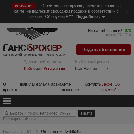
Огнестрельное оружие, представленное на
ВНИМАНИЕ
сайте, не подлежит свободной продаже в соответствии с
законом "Об оружии РФ".
Подробнее..
Новых объявлений:
978
всего 574 710
Подать объявление
Сайт оружейных объявлений №1 в России*
Здравствуйте, гость
Выбранный регион
Вся Россия
Войти
или
Регистрация
О
Правила
Реклама
Гарант
Анти-
Контакты
Закон "Об
проекте
мошенник
оружии"
Расширенный поиск
Главная
ЗИП
Объявление №985365