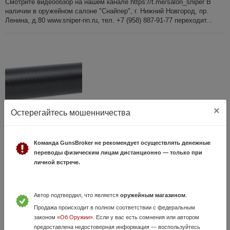
Смотрите видеообзор на нашем канале https://t.me/salon_sniper В
наличии в оружейном салоне "Снайпер", г. Нижний Новгород, пр.
Ленина, д.80 www.sniper-nn.ru, тел. +7 (958) 887-91-77 переходит...
×
Остерегайтесь мошенничества
ДТК BRT Москит 22 1/2х20 1266
3 Июля, в 16:22
Команда GunsBroker не рекомендует осуществлять денежные
12 500 руб.
переводы физическим лицам дистанционно — только при
Нижегородская область
личной встрече.
Смотрите видеообзор на нашем канале https://t.me/salon_sniper В
наличии в оружейном салоне "Снайпер", г. Нижний Новгород, пр.
Ленина, д.80 www.sniper-nn.ru, тел. +7 (958) 887-91-77 переходит...
Автор подтвердил, что является
оружейным магазином
.
Продажа происходит в полном соответствии с федеральным
законом
«Об Оружии»
. Если у вас есть сомнения или автором
предоставлена недостоверная информация — воспользуйтесь