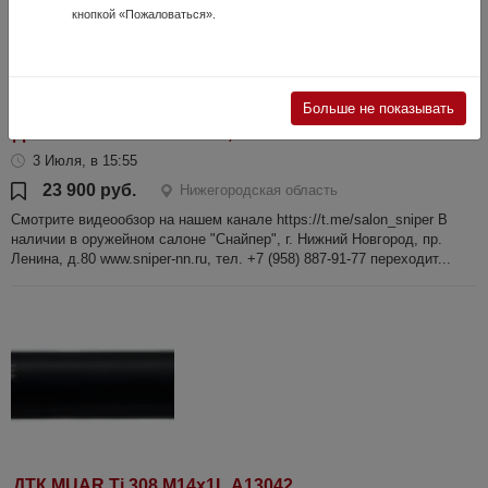
кнопкой «Пожаловаться».
Больше не показывать
ДТК BRT TG-2 Max M24х1,5 1014
3 Июля, в 15:55
23 900 руб.
Нижегородская область
Смотрите видеообзор на нашем канале https://t.me/salon_sniper В
наличии в оружейном салоне "Снайпер", г. Нижний Новгород, пр.
Ленина, д.80 www.sniper-nn.ru, тел. +7 (958) 887-91-77 переходит...
ДТК MUAR Ti 308 М14х1L А13042