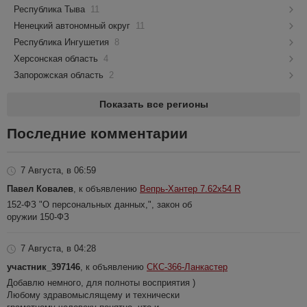
Республика Тыва
11
Ненецкий автономный округ
11
Республика Ингушетия
8
Херсонская область
4
Запорожская область
2
Показать все регионы
Последние комментарии
7 Августа, в 06:59
Павел Ковалев
, к объявлению
Вепрь-Хантер 7.62х54 R
152-ФЗ "О персональных данных,", закон об
оружии 150-ФЗ
7 Августа, в 04:28
участник_397146
, к объявлению
СКС-366-Ланкастер
Добавлю немного, для полноты восприятия )
Любому здравомыслящему и технически