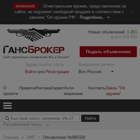
Огнестрельное оружие, представленное на
ВНИМАНИЕ
сайте, не подлежит свободной продаже в соответствии с
законом "Об оружии РФ".
Подробнее..
Новых объявлений:
1 203
всего 574 458
Подать объявление
Сайт оружейных объявлений №1 в России*
Здравствуйте, гость
Выбранный регион
Вся Россия
Войти
или
Регистрация
О
Правила
Реклама
Гарант
Анти-
Контакты
Закон "Об
проекте
мошенник
оружии"
Расширенный поиск
Главная
ЗИП
Объявление №985329