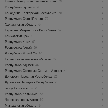
Ямало-Ненецкий автономный округ
79
Республика Бурятия
78
Кабардино-Балкарская Республика
70
Республика Саха (Якутия)
70
Сахалинская область
64
Карачаево-Черкесская Республика
62
Камчатский край
61
Республика Коми
60
Республика Алтай
59
Республика Марий Эл
54
Еврейская автономная область
49
Республика Адыгея
46
Республика Северная Осетия - Алания
44
Донецкая Народная Республика
32
Луганская Народная Республика
25
город Севастополь
23
Республика Калмыкия
20
Чеченская республика
19
Магаданская область
14