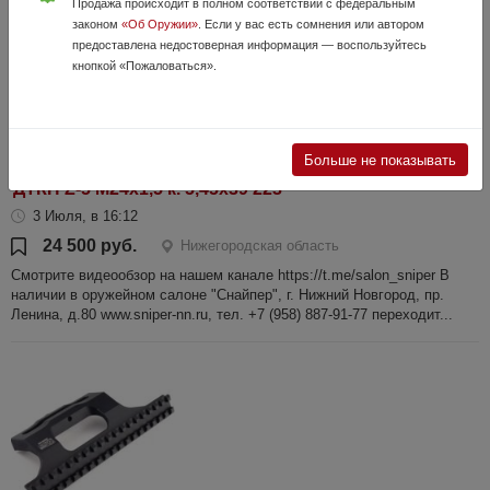
Продажа происходит в полном соответствии с федеральным
законом
«Об Оружии»
. Если у вас есть сомнения или автором
предоставлена недостоверная информация — воспользуйтесь
кнопкой «Пожаловаться».
Больше не показывать
ДТКП Z-5 М24х1,5 к. 5,45х39 223
3 Июля, в 16:12
24 500 руб.
Нижегородская область
Смотрите видеообзор на нашем канале https://t.me/salon_sniper В
наличии в оружейном салоне "Снайпер", г. Нижний Новгород, пр.
Ленина, д.80 www.sniper-nn.ru, тел. +7 (958) 887-91-77 переходит...