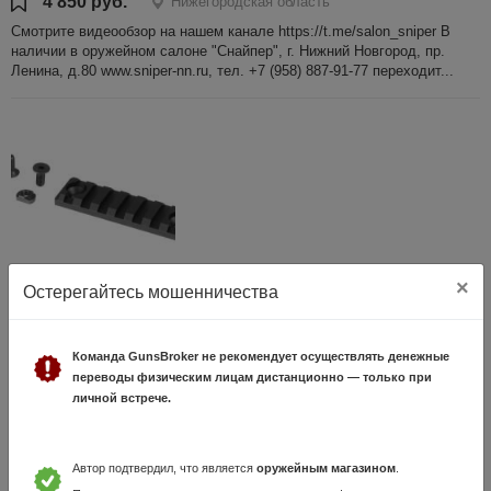
4 850 руб.
Нижегородская область
Смотрите видеообзор на нашем канале https://t.me/salon_sniper В
наличии в оружейном салоне "Снайпер", г. Нижний Новгород, пр.
Ленина, д.80 www.sniper-nn.ru, тел. +7 (958) 887-91-77 переходит...
×
Остерегайтесь мошенничества
Планка Picatinny Вектор-7,62 VR-PIC7 на M-LOK,
7 слотов
3 Июля, в 13:02
Команда GunsBroker не рекомендует осуществлять денежные
переводы физическим лицам дистанционно — только при
2 200 руб.
Нижегородская область
личной встрече.
Смотрите видеообзор на нашем канале https://t.me/salon_sniper В
наличии в оружейном салоне "Снайпер", г. Нижний Новгород, пр.
Ленина, д.80 www.sniper-nn.ru, тел. +7 (958) 887-91-77 переходит...
Автор подтвердил, что является
оружейным магазином
.