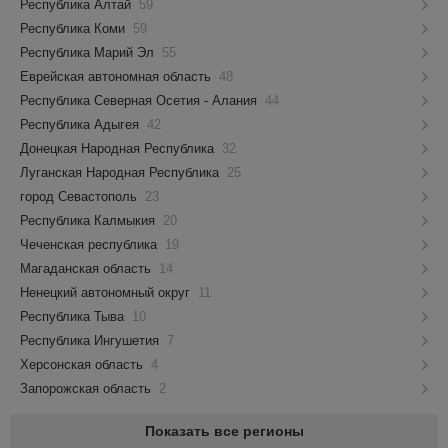
Республика Алтай
59
Республика Коми
59
Республика Марий Эл
55
Еврейская автономная область
48
Республика Северная Осетия - Алания
44
Республика Адыгея
42
Донецкая Народная Республика
32
Луганская Народная Республика
25
город Севастополь
23
Республика Калмыкия
20
Чеченская республика
19
Магаданская область
14
Ненецкий автономный округ
11
Республика Тыва
10
Республика Ингушетия
7
Херсонская область
4
Запорожская область
2
Показать все регионы