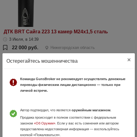
ДТК BRT Сайга 223 13 камер М24х1,5 сталь
3 Июля, в 14:39
22 000 руб.
Нижегородская область
Смотрите видеообзор на нашем канале https://t.me/salon_sniper В
×
Остерегайтесь мошенничества
наличии в оружейном салоне "Снайпер", г. Нижний Новгород, пр.
Ленина, д.80 www.sniper-nn.ru, тел. +7 (958) 887-91-77 переходит...
Команда GunsBroker не рекомендует осуществлять денежные
переводы физическим лицам дистанционно — только при
личной встрече.
Автор подтвердил, что является
оружейным магазином
.
Продажа происходит в полном соответствии с федеральным
законом
«Об Оружии»
. Если у вас есть сомнения или автором
предоставлена недостоверная информация — воспользуйтесь
ДТКП Полуинтеграл PRO MAX М14х1R к. 7,62
кнопкой «Пожаловаться».