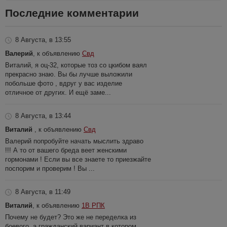
Последние комментарии
8 Августа, в 13:55
Валерий
, к объявлению
Свд
Виталий, я оц-32, которые тоз со цкибом ваял
прекрасно знаю. Вы бы лучше выложили
побольше фото , вдруг у вас изделие
отличное от других. И ещё заме...
8 Августа, в 13:44
Виталий
, к объявлению
Свд
Валерий попробуйте начать мыслить здраво
!!! А то от вашего бреда веет женскими
гормонами ! Если вы все знаете то приезжайте
поспорим и проверим ! Вы ...
8 Августа, в 11:49
Виталий
, к объявлению
1В РПК
Почему не будет? Это же не переделка из
боевого, а гражданский вариант в котором