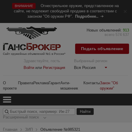
Огнестрельное оружие, представленное на
ВНИМАНИЕ
сайте, не подлежит свободной продаже в соответствии с
законом "Об оружии РФ".
Подробнее..
Новых объявлений:
913
всего 574 637
Подать объявление
Сайт оружейных объявлений №1 в России*
Здравствуйте, гость
Выбранный регион
Вся Россия
Войти
или
Регистрация
О
Правила
Реклама
Гарант
Анти-
Контакты
Закон "Об
проекте
мошенник
оружии"
Расширенный поиск
Главная
ЗИП
Объявление №985321