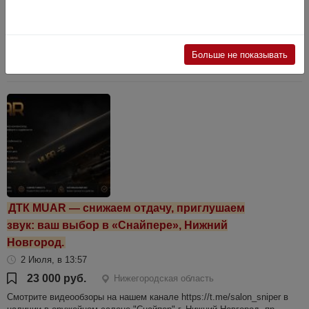
3 Июля, в 14:26
29 600 руб.
Нижегородская область
Смотрите видеообзор на нашем канале https://t.me/salon_sniper В
наличии в оружейном салоне "Снайпер", г. Нижний Новгород, пр.
Больше не показывать
Ленина, д.80 www.sniper-nn.ru, тел. +7 (958) 887-91-77 переходит...
ДТК MUAR — снижаем отдачу, приглушаем
звук: ваш выбор в «Снайпере», Нижний
Новгород.
2 Июля, в 13:57
23 000 руб.
Нижегородская область
Смотрите видеообзоры на нашем канале https://t.me/salon_sniper в