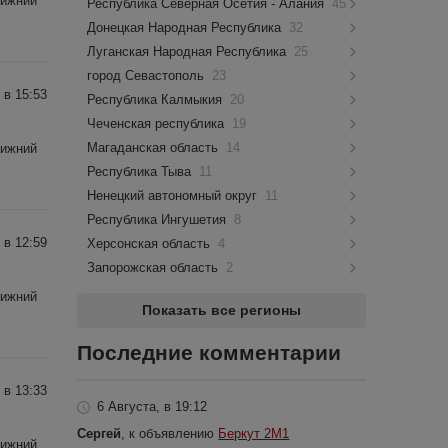
Нижний
Республика Северная Осетия - Алания
45
Донецкая Народная Республика
32
Луганская Народная Республика
25
город Севастополь
23
 в 15:53
Республика Калмыкия
20
Чеченская республика
19
Магаданская область
14
Нижний
Республика Тыва
11
Ненецкий автономный округ
11
Республика Ингушетия
8
 в 12:59
Херсонская область
4
Запорожская область
2
Нижний
Показать все регионы
Последние комментарии
 в 13:33
6 Августа, в 19:12
Сергей
, к объявлению
Беркут 2М1
Нижний