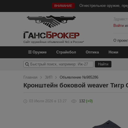
Огнестрельное оружие, пре
ВНИМАНИЕ
Здравст
Войти
и
О проек
Сайт оружейных объявлений №1 в России*
Оружие
Страйкбол
Оптика
Ножи
Главная
ЗИП
Объявление №985286
Кронштейн боковой weaver Тигр 
03 Июля 2026
в 13:27
132
(+0)