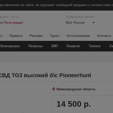
дставленное на сайте, не подлежит свободной продаже в соответствии с
вуйте, гость
Выбранный регион
Вся Россия
ли
Регистрация
те
Правила
Реклама
Гарант
Анти-мошенник
Контакты
Экипировка
Патроны
ЗИП
Лазертаг
Тюнинг
С
СВД TG3 высокий б\с Pioneerhunt
Нижегородская область
14 500 р.