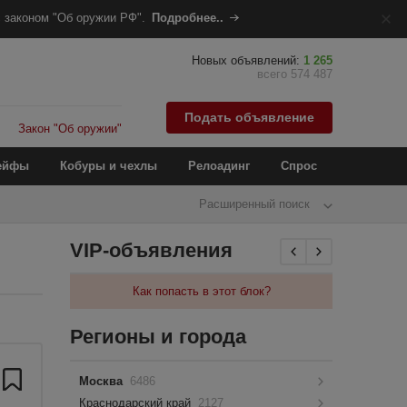
 законом "Об оружии РФ".
Подробнее..
Новых объявлений:
1 265
всего 574 487
Подать объявление
Закон "Об оружии"
ейфы
Кобуры и чехлы
Релоадинг
Спрос
Расширенный поиск
VIP-объявления
Как попасть в этот блок?
Регионы и города
Москва
6486
Краснодарский край
2127