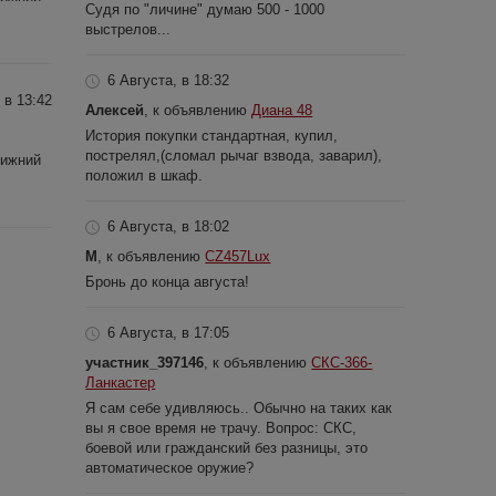
Судя по "личине" думаю 500 - 1000
выстрелов...
6 Августа, в 18:32
 в 13:42
Алексей
, к объявлению
Диана 48
История покупки стандартная, купил,
пострелял,(сломал рычаг взвода, заварил),
Нижний
положил в шкаф.
6 Августа, в 18:02
M
, к объявлению
CZ457Lux
Бронь до конца августа!
6 Августа, в 17:05
участник_397146
, к объявлению
СКС-366-
Ланкастер
Я сам себе удивляюсь.. Обычно на таких как
вы я свое время не трачу. Вопрос: СКС,
боевой или гражданский без разницы, это
автоматическое оружие?