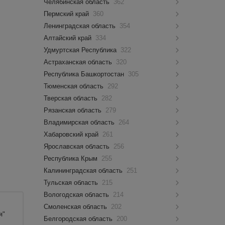
Челябинская область
362
Пермский край
360
Ленинградская область
354
Алтайский край
334
Удмуртская Республика
322
Астраханская область
320
Республика Башкортостан
305
Тюменская область
292
Тверская область
282
Рязанская область
279
Владимирская область
264
Хабаровский край
261
Ярославская область
256
Республика Крым
255
Калининградская область
251
Тульская область
215
Вологодская область
214
Смоленская область
202
я"
Белгородская область
200