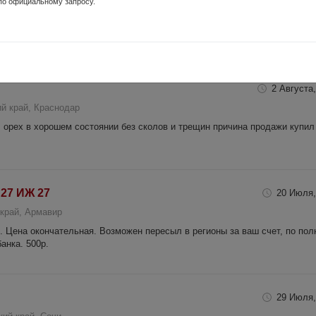
по официальному запросу.
й край, Советская
ации присутствуют но не критичные доп.фото по запросу
2 Августа,
й край, Краснодар
 орех в хорошем состоянии без сколов и трещин причина продажи купил
27 ИЖ 27
20 Июля,
край, Армавир
 Цена окончательная. Возможен пересыл в регионы за ваш счет, по пол
анка. 500р.
29 Июля,