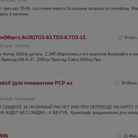
ий край, Сочи
г трек кал 30-06, состояние нового.Остальные вопросы по телефону. Маг
вить в регионы.
(Марго,6п36)ТОЗ-63,ТОЗ-8,ТОЗ-12.
Вчера,
й край, Лабинск
а Люгер 1500тр деталь. 2.ЗИП.Марголина и его аналогов.Выбирайте и п
.Приклад ИЖ-Б-47. 2000тр.Приклад Сайга 2000тр.При...
adoX (для пневматики РСР на
18 Июня,
й край, Краснодар
 СКИДКОЙ ЗА НАЛИЧНЫЙ РАСЧЕТ ИЛИ ПРИ ПЕРЕВОДЕ НА КАРТУ. 
УДЕТ БЕЗ СКИДКИ - 4 300 РУБ. Хронограф предназначен для изме
WIN
21 Мая,