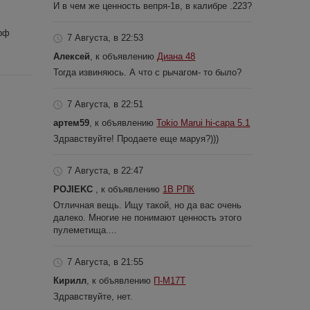
И в чем же ценность вепря-1в, в калибре .223?
.рф
7 Августа, в 22:53
Алексей
, к объявлению
Диана 48
Тогда извиняюсь. А что с рычагом- то было?
7 Августа, в 22:51
артем59
, к объявлению
Tokio Marui hi-capa 5.1
Здравствуйте! Продаете еще маруя?)))
7 Августа, в 22:47
POJIEKC
, к объявлению
1В РПК
Отличная вещь. Ищу такой, но да вас очень
далеко. Многие не понимают ценность этого
пулеметища....
7 Августа, в 21:55
Кирилл
, к объявлению
П-М17Т
Здравствуйте, нет.