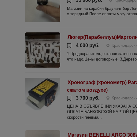
35 000 руб.
Краснодарск
Магазин на карабин браунинг бар Лон
х зарядный.После оплаты могу отпра
Люгер(Парабеллум)Марголин
4 000 руб.
Краснодарски
1.Предохранитель,останов затвора н
что надо.Цены договорные. 3.Дерево
Хронограф (хронометр) Par
сжатом воздухе)
3 700 руб.
Краснодарски
ЦЕНА В ОБЪЯВЛЕНИИ УКАЗАНА СО
ОПЛАТЕ БАНКОВСКОЙ КАРТОЙ ЦЕНА Б
скорости пневма...
Магазин BENELLI ARGO 308