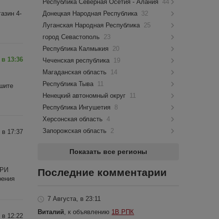
Республика Северная Осетия - Алания
44
азин 4-
Донецкая Народная Республика
32
Луганская Народная Республика
25
город Севастополь
23
Республика Калмыкия
20
 в 13:36
Чеченская республика
19
Магаданская область
14
Республика Тыва
11
ишите
Ненецкий автономный округ
11
Республика Ингушетия
8
Херсонская область
4
Запорожская область
2
 в 17:37
Показать все регионы
ПРИ
Последние комментарии
рения
7 Августа, в 23:11
Виталий
, к объявлению
1В РПК
 в 12:22