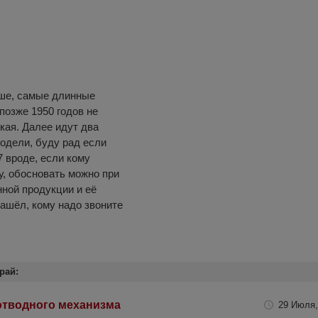
ше, самые длинные
позже 1950 годов не
кая. Далее идут два
модели, буду рад если
7 вроде, если кому
у, обосновать можно при
ной продукции и её
нашёл, кому надо звоните
рай:
отводного механизма
29 Июля,