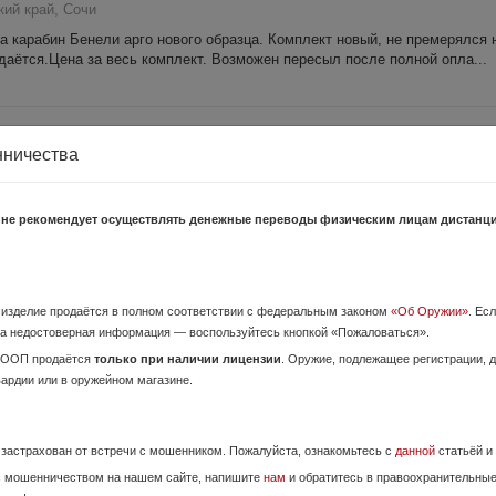
ий край, Сочи
а карабин Бенели арго нового образца. Комплект новый, не премерялся 
даётся.Цена за весь комплект. Возможен пересыл после полной опла...
6.
23 Июля,
нничества
й край, Армавир
сыл за счет покупателя. Отправка после полной предоплаты на мобильн
 не рекомендует осуществлять денежные переводы физическим лицам дистанц
азины Сайга TG 2.Магазины Сайга TG 2. Магазины Сайга TG 2 к...
1 Августа,
о изделие продаётся в полном соответствии с федеральным законом
«Об Оружии»
. Ес
а недостоверная информация — воспользуйтесь кнопкой «Пожаловаться».
й край, Краснодар
ОООП продаётся
только при наличии лицензии
. Оружие, подлежащее регистрации,
СДЭК.
вардии или в оружейном магазине.
е застрахован от встречи с мошенником. Пожалуйста, ознакомьтесь с
данной
статьёй и
27 Июля,
с мошенничеством на нашем сайте, напишите
нам
и обратитесь в правоохранительны