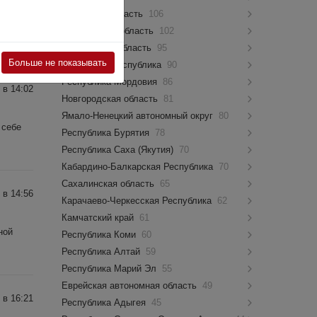
Псковская область
106
Костромская область
102
Мурманская область
95
Больше не показывать
Чувашская Республика
90
Республика Мордовия
86
 в 14:02
Новгородская область
81
Ямало-Ненецкий автономный округ
80
 себе
Республика Бурятия
78
Республика Саха (Якутия)
70
Кабардино-Балкарская Республика
70
Сахалинская область
65
 в 14:56
Карачаево-Черкесская Республика
62
Камчатский край
61
ной
Республика Коми
60
Республика Алтай
59
Республика Марий Эл
55
Еврейская автономная область
49
 в 16:21
Республика Адыгея
45