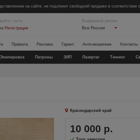
дставленное на сайте, не подлежит свободной продаже в соответствии с
вуйте, гость
Выбранный регион
Вся Россия
ли
Регистрация
те
Правила
Реклама
Гарант
Анти-мошенник
Контакты
Экипировка
Патроны
ЗИП
Лазертаг
Тюнинг
С
Краснодарский край
10 000 р.
Торг уместен