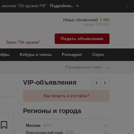
 законом "Об оружии РФ".
Подробнее..
Новых объявлений:
1 062
всего 574 602
Подать объявление
Закон "Об оружии"
ейфы
Кобуры и чехлы
Релоадинг
Спрос
Расширенный поиск
VIP-объявления
Как попасть в этот блок?
Регионы и города
Москва
6471
Краснодарский край
2120