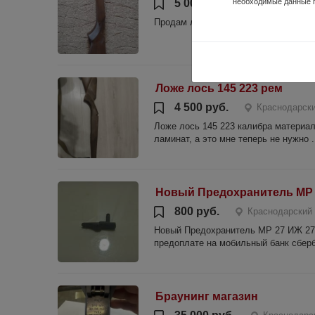
5 000 руб.
необходимые данные 
Краснодарски
Продам ложе CZ-527.Следы эксплуат
Ложе лось 145 223 рем
4 500 руб.
Краснодарски
Ложе лось 145 223 калибра материал
ламинат, а это мне теперь не нужно .
Новый Предохранитель МР 
800 руб.
Краснодарский 
Новый Предохранитель МР 27 ИЖ 27.
предоплате на мобильный банк сберб
Браунинг магазин