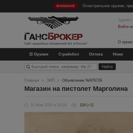
Огнестрельное оружие, пре
ВНИМАНИЕ
Здравст
Войти
и
О проек
Сайт оружейных объявлений №1 в России*
Оружие
Страйкбол
Оптика
Ножи
Главная
ЗИП
Объявление №976726
Магазин на пистолет Марголина
31 Мая 2026
в 19:24
104
(+2)