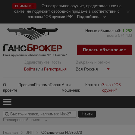
Огнестрельное оружие, представленное на
ВНИМАНИЕ
сайте, не подлежит свободной продаже в соответствии с
законом "Об оружии РФ".
Подробнее..
Новых объявлений:
1 252
всего 574 403
Подать объявление
Сайт оружейных объявлений №1 в России*
Здравствуйте, гость
Выбранный регион
Вся Россия
Войти
или
Регистрация
О
Правила
Реклама
Гарант
Анти-
Контакты
Закон "Об
проекте
мошенник
оружии"
Расширенный поиск
Главная
ЗИП
Объявление №976370