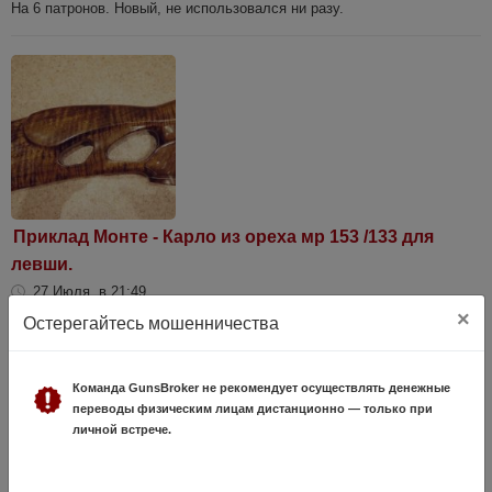
На 6 патронов. Новый, не использовался ни разу.
Приклад Монте - Карло из ореха мр 153 /133 для
левши.
27 Июля, в 21:49
×
6 000 руб.
Остерегайтесь мошенничества
Санкт-Петербург
Продам приклад Монте - Карло из красивого тигрового ореха
(леворукий) для мр 153 /133. Пересыл Почтой России возможен.
Команда GunsBroker не рекомендует осуществлять денежные
переводы физическим лицам дистанционно — только при
личной встрече.