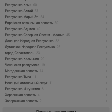
Республика Коми
60
Республика Алтай
57
Республика Марий Эл
54
Еврейская автономная область
50
Республика Адыгея
49
Республика Северная Осетия - Алания
45
Донецкая Народная Республика
32
Луганская Народная Республика
25
город Севастополь
23
Республика Калмыкия
20
Чеченская республика
19
Магаданская область
14
Республика Тыва
11
Ненецкий автономный округ
11
Республика Ингушетия
8
Херсонская область
4
Запорожская область
2
Показать все регионы