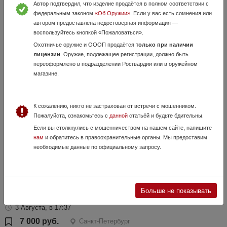
Автор подтвердил, что изделие продаётся в полном соответствии с
федеральным законом
«Об Оружии»
. Если у вас есть сомнения или
автором предоставлена недостоверная информация —
воспользуйтесь кнопкой «Пожаловаться».
Охотничье оружие и ОООП продаётся
только при наличии
Красивая ложа blaser r93
лицензии
. Оружие, подлежащее регистрации, должно быть
14 Июля, в 23:42
переоформлено в подразделении Росгвардии или в оружейном
магазине.
300 000 руб.
Санкт-Петербург
Ложа r93 blaser Пересыл Есть задвижка за отдельные деньги
К сожалению, никто не застрахован от встречи с мошенником.
Пожалуйста, ознакомьтесь с
данной
статьёй и будьте бдительны.
Если вы столкнулись с мошенничеством на нашем сайте, напишите
нам
и обратитесь в правоохранительные органы. Мы предоставим
необходимые данные по официальному запросу.
Больше не показывать
Продам возвратный механизм Glock 19 gen 4
3 Августа, в 17:37
7 000 руб.
Санкт-Петербург