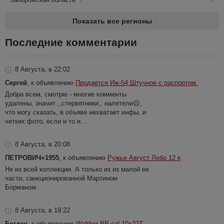
Показать все регионы
Последние комментарии
8 Августа, в 22:02
Сергей
, к объявлению
Продается Иж-54 Штучное с паспортом.
Добра всем, смотрю - многие комменты
удалены, значит ,,стервятники,, налетели☹️,
что могу сказать, в объяве нехватает инфы, и
четких фото, если и то и...
8 Августа, в 20:08
ПЕТРОВИЧ=1955
, к объявлению
Ружье Август Лебо 12 к
Не из всей коллекции. А только из из малой ее
части, санкционированной Мартином
Борманом.
8 Августа, в 19:22
Богдан
, к объявлению
Walther PP cal 10x22T