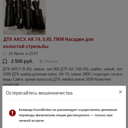
ДТК АКСУ, АК 74, 5,45, ПКМ Насадки для
холостой стрельбы
16 Июля, в 23:57
2 500 руб.
Москва
ДТК АКСУ (5,45), новые, зип 800 ДТК АК 74(5,45), шайба, новый, зип
2300 ДТК шайба,длинная юбка, АК 74, новая 2800 ( подходит на все
виды Сайги, кроме выпуска) ДТК змейка,новая 3500 Комплект
холостой ...
×
Остерегайтесь мошенничества
Команда GunsBroker не рекомендует осуществлять денежные
переводы физическим лицам дистанционно — только при
личной встрече.