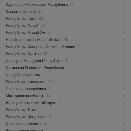
Карачаево-Черкесская Республика
62
Камчатский край
61
Республика Коми
60
Республика Алтай
59
Республика Марий Эл
55
Еврейская автономная область
49
Республика Северная Осетия - Алания
44
Республика Адыгея
42
Донецкая Народная Республика
31
Луганская Народная Республика
25
город Севастополь
23
Республика Калмыкия
20
Чеченская республика
19
Магаданская область
14
Ненецкий автономный округ
11
Республика Тыва
9
Республика Ингушетия
8
Херсонская область
4
Запорожская область
2