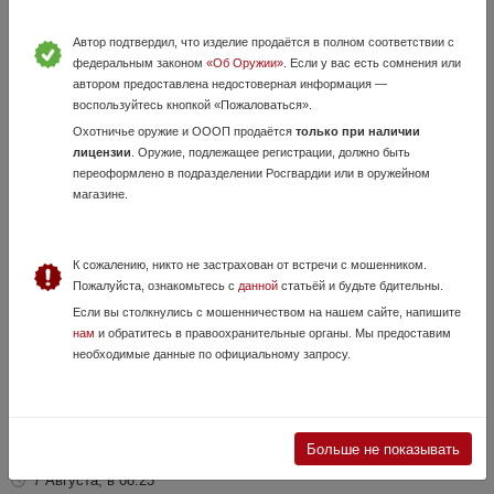
Автор подтвердил, что изделие продаётся в полном соответствии с
Рукоять приклада DLG tactilcal на МР-155,156 И
федеральным законом
«Об Оружии»
. Если у вас есть сомнения или
автором предоставлена недостоверная информация —
МР-135
воспользуйтесь кнопкой «Пожаловаться».
18 Июля, в 23:15
Охотничье оружие и ОООП продаётся
только при наличии
2 900 руб.
Москва
лицензии
. Оружие, подлежащее регистрации, должно быть
переоформлено в подразделении Росгвардии или в оружейном
Продаю рукоять приклада DLG tactilcal на МР-155,156 И МР-135
магазине.
(новая не использовалась)
К сожалению, никто не застрахован от встречи с мошенником.
Пожалуйста, ознакомьтесь с
данной
статьёй и будьте бдительны.
Если вы столкнулись с мошенничеством на нашем сайте, напишите
нам
и обратитесь в правоохранительные органы. Мы предоставим
необходимые данные по официальному запросу.
Ударник на Хорхе, хорхе1, хохе3м, Форт12, 14,
Больше не показывать
Гроза 02, 03, 04, 05, Восток.
7 Августа, в 08:23