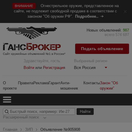
Огнестрельное оружие, представленное на
ВНИМАНИЕ
сайте, не подлежит свободной продаже в соответствии с
законом "Об оружии РФ".
Подробнее..
Новых объявлений:
987
всего 574 687
Подать объявление
Сайт оружейных объявлений №1 в России*
Здравствуйте, гость
Выбранный регион
Вся Россия
Войти
или
Регистрация
О
Правила
Реклама
Гарант
Анти-
Контакты
Закон "Об
проекте
мошенник
оружии"
Расширенный поиск
Главная
ЗИП
Объявление №905908