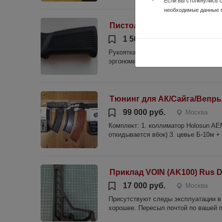
Если вы столкнулись 
необходимые данные 
Пистолетная рукоятка DLG 
1 500 руб.
Москва
Рукоятка для AR15. Новая, снята с н
эргономике. Цена с доставкой, при с
Тюнинг для АК/Сайга/Вепрь
99 000 руб.
Москва
Комплект: 1. коллиматор Holosun AE
откидывается вбок) 3. цевье Б-10м + 
Приклад VOIN (AK100) Rus D
17 000 руб.
Москва
Присутствуют следы эксплуатации в 
хорошее. Пересыл почтой по вашей 