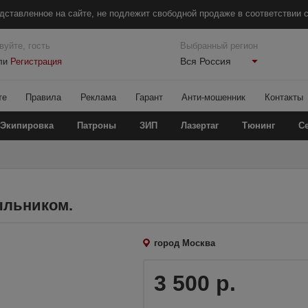
дставленное на сайте, не подлежит свободной продаже в соответствии с
вуйте, гость
Выбранный регион
Вся Россия
ли
Регистрация
те
Правила
Реклама
Гарант
Анти-мошенник
Контакты
Экипировка
Патроны
ЗИП
Лазертаг
Тюнинг
С
ыльником.
город Москва
3 500 р.