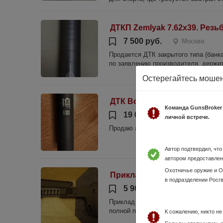
ДТКП Zemlyak 7.62x39. Резь
7 500 руб.
Москва
Продается ДТК закрытого типа (банка
по заявлению производителя, держит 
Остерегайтесь моше
ДТК Bos hunter 7,62 мм рез
Команда GunsBroker
19 000 руб.
Москва
личной встрече.
Продаю абсолютно новый ДТК Bos hun
Автор подтвердил, чт
автором предоставлен
Охотничье оружие и 
Приклад ACR (реплика)
в подразделении Росг
5 900 руб.
Москва
Приклад новый, не устанавливался. 
полной предоплатой.
К сожалению, никто н