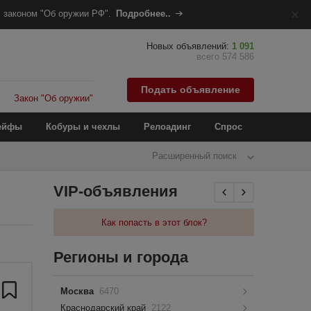
 законом "Об оружии РФ".
Подробнее..
Новых объявлений:
1 091
всего 574 586
Подать объявление
Закон "Об оружии"
ейфы
Кобуры и чехлы
Релоадинг
Спрос
Расширенный поиск
VIP-объявления
Как попасть в этот блок?
Регионы и города
Москва
6470
Краснодарский край
2122