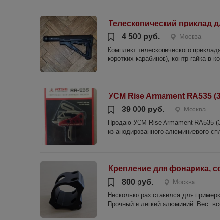
Телескопический приклад д
4 500 руб.
Москва
Комплект телескопического приклада
коротких карабинов), контр-гайка в к
УСМ Rise Armament RA535 (3,
39 000 руб.
Москва
Продаю УСМ Rise Armament RA535 (3,
из анодированного алюминиевого спл
Крепление для фонарика, с
800 руб.
Москва
Несколько раз ставился для примерки
Прочный и легкий алюминий. Вес: все