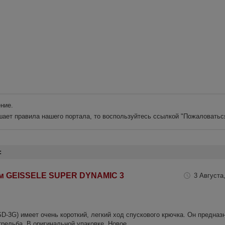
ние.
шает правила нашего портала, то воспользуйтесь ссылкой
"Пожаловатьс
:
зм GEISSELE SUPER DYNAMIC 3
3 Августа,
SD-3G) имеет очень короткий, легкий ход спускового крючка. Он предназ
трельба. В оригинальной упаковке. Новое.