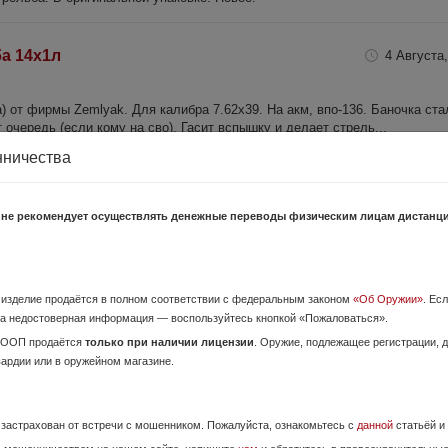
ба 14х1л
4 Августа,
) от фирмы Zemlyak. Для калибра 7.62х39. На акм, впо-136. Баночка ста
очередь (если кому на сво). Гасит вспышку и делает стрель...
нничества
ьба 15*1 новый
Сегодня,
 не рекомендует осуществлять денежные переводы физическим лицам дистанц
ter калибр 7,62 Резьба 15*1. Полный комплект. Ноль выстрелов.
о изделие продаётся в полном соответствии с федеральным законом
«Об Оружии»
. Ес
а недостоверная информация — воспользуйтесь кнопкой «Пожаловаться».
ОООП продаётся
только при наличии лицензии
. Оружие, подлежащее регистрации,
4 Августа,
вардии или в оружейном магазине.
Копия приклада ACR. Осмотреть можно на м. Яхромская. Отправить могу
е застрахован от встречи с мошенником. Пожалуйста, ознакомьтесь с
данной
статьёй и