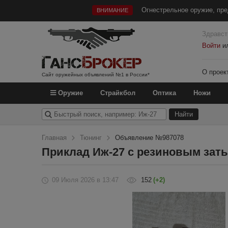
Огнестрельное оружие, пре
ВНИМАНИЕ
Здравст
Войти
и
О проек
Сайт оружейных объявлений №1 в России*
Оружие
Страйкбол
Оптика
Ножи
Главная
Тюнинг
Объявление №987078
Приклад Иж-27 с резиновым зат
09 Июля 2026
в 13:47
152
(+2)