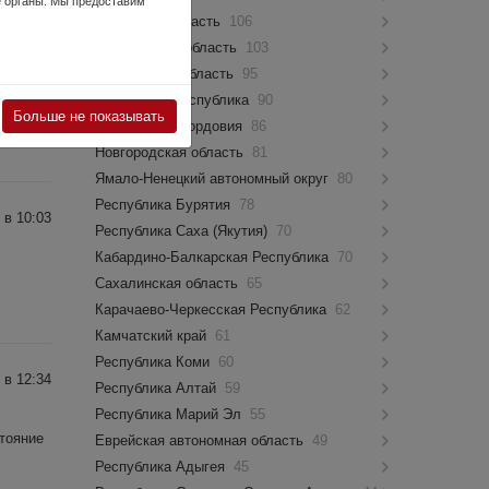
е органы. Мы предоставим
Псковская область
106
Костромская область
103
 в 07:33
Мурманская область
95
Чувашская Республика
90
Больше не показывать
Республика Мордовия
86
Новгородская область
81
Ямало-Ненецкий автономный округ
80
Республика Бурятия
78
 в 10:03
Республика Саха (Якутия)
70
Кабардино-Балкарская Республика
70
Сахалинская область
65
Карачаево-Черкесская Республика
62
Камчатский край
61
Республика Коми
60
 в 12:34
Республика Алтай
59
Республика Марий Эл
55
стояние
Еврейская автономная область
49
Республика Адыгея
45