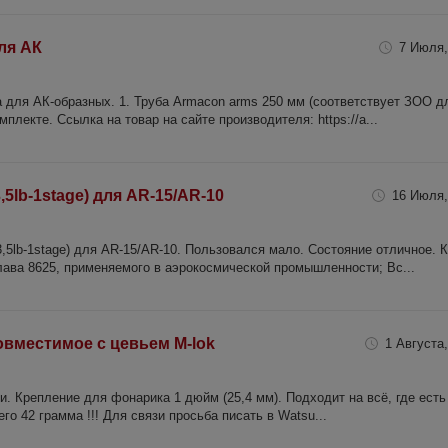
ля АК
7 Июля,
 для АК-образных. 1. Труба Armacon arms 250 мм (соответствует ЗОО д
омплекте. Ссылка на товар на сайте производителя: https://a...
5lb-1stage) для AR-15/AR-10
16 Июля,
5lb-1stage) для AR-15/AR-10. Пользовался мало. Состояние отличное. 
ава 8625, применяемого в аэрокосмической промышленности; Вс...
овместимое с цевьем M-lok
1 Августа,
. Крепление для фонарика 1 дюйм (25,4 мм). Подходит на всё, где есть 
го 42 грамма !!! Для связи просьба писать в Watsu...