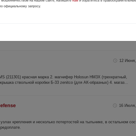
с мошенничеством на нашем сайте, напишите
нам
и обратитесь в правоохранительны
по официальному запросу.
60
29 Июня,
ового карабина. В рукоятке отсек для хранения мелочей. Не подошла по
амовывозе торг
12 Июня,
MS (211301) красная марка 2. магнифер Holosun HM3X (трехкратный,
крышка ствольной коробки Б-33 zenitco (для АК-образных) 4. магаз...
efense
16 Июля,
узлах крепления и несколько потертостей на тыльнике, в остальном со
предоплате.