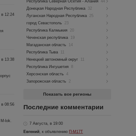
Республика Северная Осетия - Алания
44
Донецкая Народная Республика
32
 в 12:24
Луганская Народная Республика
25
город Севастополь
23
Республика Калмыкия
20
ля
Чеченская республика
19
Магаданская область
14
Республика Тыва
11
 в 13:38
Ненецкий автономный округ
11
Республика Ингушетия
8
Херсонская область
4
Корпус
Запорожская область
2
Показать все регионы
 в 08:56
Последние комментарии
M-lok.
7 Августа, в 19:00
Евгений
, к объявлению
П-М17Т