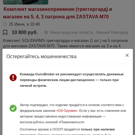
Комплект магазиноприемник (триггергард) и
магазин на 5, 4, 3 патрона для ZASTAVA M70
25 Июня, в 10:40
10 800 руб.
Нижегородская область, Нижний Новгород
Комплект SOLIDARMS триггергарда и магазин (1 шт.) на 5 патронов
для винтовки ZASTAVA M70. Также имеется магазин на 3 и на 4
патрона (чуть дешевле). Магазин разборный, однорядный с
×
Остерегайтесь мошенничества
пружиной. Идеально сов...
Команда GunsBroker не рекомендует осуществлять денежные
переводы физическим лицам дистанционно — только при
личной встрече.
Автор подтвердил, что изделие продаётся в полном соответствии с
федеральным законом
«Об Оружии»
. Если у вас есть сомнения или
автором предоставлена недостоверная информация —
ДТКП ЦиклонЪ
воспользуйтесь кнопкой «Пожаловаться».
16 Июня, в 18:42
Охотничье оружие и ОООП продаётся
только при наличии
лицензии
. Оружие, подлежащее регистрации, должно быть