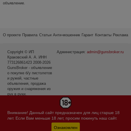
объявление.
О проекте
Правила
Статьи
Анти-мошенник
Гарант
Контакты
Реклама
Copyright © ИП
Администрация:
admin@gunsbroker.ru
Краковский А. А. ИНН
773126861423 2008-2026
GunsBroker - объявление
о покупке б/у пистолетов
и ружей, частные
объявления, продажа
оружия и снаряжения из
рук в руки.
* Первое место среди
сайтов в категории Охота
Внимание! Данный сайт предназначен для лиц старше 18
и рыбалка по данным
лет. Если Вам меньше 18 лет, просим покинуть наш сайт.
Яндекс.Радар за
февраль 2019-го года.
Ознакомлен