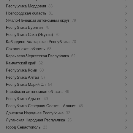
Республика Мордовия
83
Новгородская область
81
Ямало-Ненецкий автономный округ
79
Республика Бурятия
78
Республика Саха (Якутия)
70
Кабардино-Балкарская Республика
70
Сахалинская область
68
Карачаево-Черкесская Республика
62
Камчатский край
62
Республика Коми
60
Республика Алтай
57
Республика Марий Эл
54
Еврейская автономная область
49
Республика Адыгея
49
Республика Северная Осетия - Алания
45
Донецкая Народная Республика
32
Луганская Народная Республика
25
город Севастополь
23