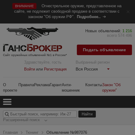
Огнестрельное оружие, представленное на
ВНИМАНИЕ
сайте, не подлежит свободной продаже в соответствии с
законом "Об оружии РФ".
Подробнее..
Новых объявлений:
1 216
всего 574 496
Подать объявление
Сайт оружейных объявлений №1 в России*
Здравствуйте, гость
Выбранный регион
Вся Россия
Войти
или
Регистрация
О
Правила
Реклама
Гарант
Анти-
Контакты
Закон "Об
проекте
мошенник
оружии"
Расширенный поиск
Главная
Тюнинг
Объявление №987076