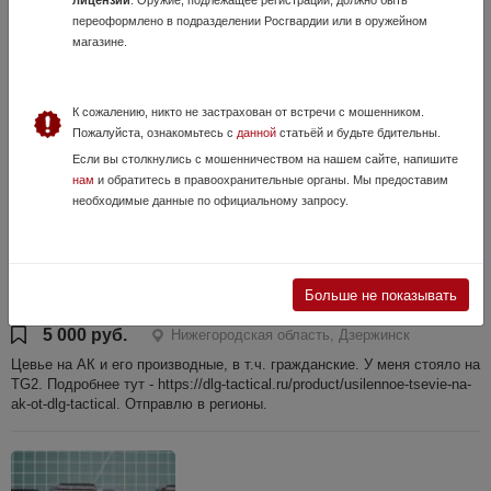
47 000 руб.
Нижегородская область, Нижний Новгород
переоформлено в подразделении Росгвардии или в оружейном
ДТКП ЦиклонЪ от Аирмастер. Новый, не применялся. Цена за
магазине.
комплект.
К сожалению, никто не застрахован от встречи с мошенником.
Пожалуйста, ознакомьтесь с
данной
статьёй и будьте бдительны.
Если вы столкнулись с мошенничеством на нашем сайте, напишите
нам
и обратитесь в правоохранительные органы. Мы предоставим
необходимые данные по официальному запросу.
Цевье DLG
Больше не показывать
19 Июля, в 12:24
5 000 руб.
Нижегородская область, Дзержинск
Цевье на АК и его производные, в т.ч. гражданские. У меня стояло на
TG2. Подробнее тут - https://dlg-tactical.ru/product/usilennoe-tsevie-na-
ak-ot-dlg-tactical. Отправлю в регионы.