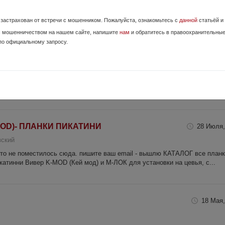
95мм, D 45мм, 11 камер с газоразгрузкой, хорошо убирает звук, резьба 2
Вектор VR-SVD на Тигр под этот ДТК (все новое не устанав...
е застрахован от встречи с мошенником. Пожалуйста, ознакомьтесь с
данной
статьёй и
с мошенничеством на нашем сайте, напишите
нам
и обратитесь в правоохранительны
по официальному запросу.
м затыльником.
9 Июля,
иком.
-MOD)- ПЛАНКИ ПИКАТИНИ
28 Июля,
вский
 что не поместилось сюда. пишите ваш email - вышлю КАТАЛОГ все план
атинни Вивер K-MOD (Кей мод) и М-ЛОК для установки на цевья, с...
18 Мая,