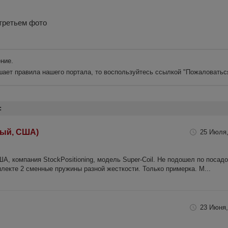
 третьем фото
ние.
шает правила нашего портала, то воспользуйтесь ссылкой
"Пожаловатьс
:
вый, США)
25 Июля,
А, компания StockPositioning, модель Super-Coil. Не подошел по посад
плекте 2 сменные пружины разной жесткости. Только примерка. М...
23 Июня,