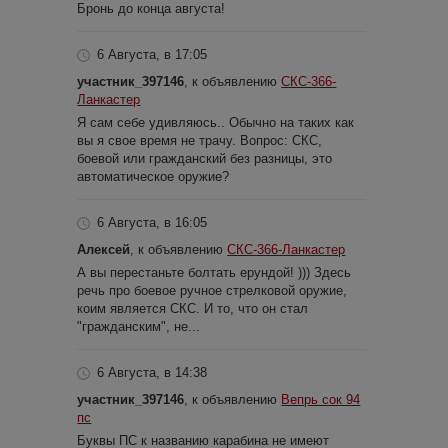
Бронь до конца августа!
6 Августа, в 17:05
участник_397146
, к объявлению
СКС-366-
Ланкастер
Я сам себе удивляюсь.. Обычно на таких как
вы я свое время не трачу. Вопрос: СКС,
боевой или гражданский без разницы, это
автоматическое оружие?
6 Августа, в 16:05
Алексей
, к объявлению
СКС-366-Ланкастер
А вы перестаньте болтать ерундой! ))) Здесь
речь про боевое ручное стрелковой оружие,
коим является СКС. И то, что он стал
"гражданским", не...
6 Августа, в 14:38
участник_397146
, к объявлению
Вепрь сок 94
пс
Буквы ПС к названию карабина не имеют