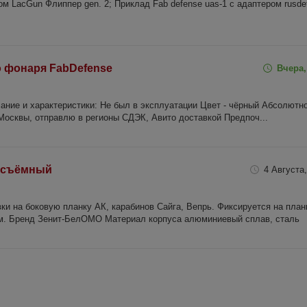
м LacGun Флиппер gen. 2; Приклад Fab defense uas-1 с адаптером rusde
о фонаря FabDefense
Вчера,
ние и характеристики: Не был в эксплуатации Цвет - чёрный Абсолютн
сквы, отправлю в регионы СДЭК, Авито доставкой Предпоч...
осъëмный
4 Августа,
ки на боковую планку АК, карабинов Сайга, Вепрь. Фиксируется на план
. Бренд Зенит-БелОМО Материал корпуса алюминиевый сплав, сталь