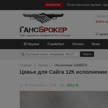
Огнестрельное оружие, пре
ВНИМАНИЕ
Здравст
Войти
и
О проек
Сайт оружейных объявлений №1 в России*
Оружие
Страйкбол
Оптика
Ножи
Главная
Тюнинг
Объявление №986579
Цевье для Сайга 12К исполнение
08 Июля 2026
в 12:24
215
(+4)