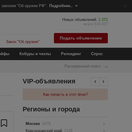
 законом "Об оружии РФ".
Подробнее..
Новых объявлений:
1 271
всего 574 437
Подать объявление
Закон "Об оружии"
ейфы
Кобуры и чехлы
Релоадинг
Спрос
Расширенный поиск
VIP-объявления
Как попасть в этот блок?
Регионы и города
Москва
6479
Краснодарский край
2126