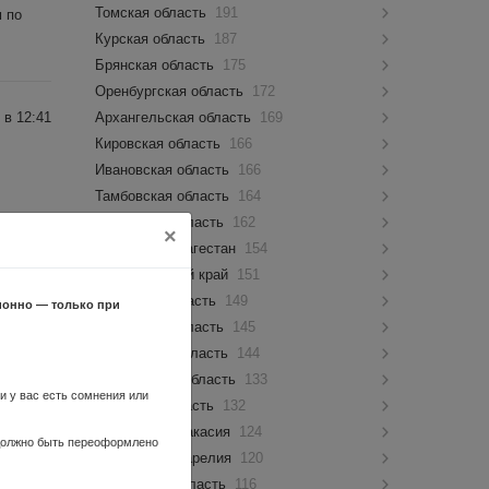
Томская область
191
м по
Курская область
187
Брянская область
175
Оренбургская область
172
 в 12:41
Архангельская область
169
Кировская область
166
Ивановская область
166
Тамбовская область
164
Калужская область
162
×
Республика Дагестан
154
Забайкальский край
151
 в 10:43
Амурская область
149
ионно — только при
Орловская область
145
Пензенская область
144
Ульяновская область
133
ли у вас есть сомнения или
Липецкая область
132
Республика Хакасия
124
 в 11:54
 должно быть переоформлено
Республика Карелия
120
Курганская область
116