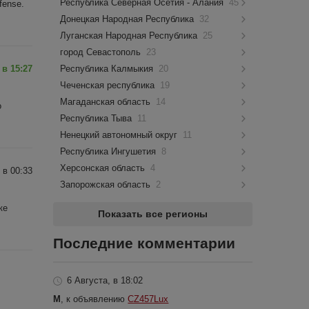
Республика Северная Осетия - Алания
45
fense.
Донецкая Народная Республика
32
Луганская Народная Республика
25
город Севастополь
23
 в 15:27
Республика Калмыкия
20
Чеченская республика
19
Магаданская область
14
о
Республика Тыва
11
Ненецкий автономный округ
11
Республика Ингушетия
8
Херсонская область
4
 в 00:33
Запорожская область
2
ке
Показать все регионы
Последние комментарии
6 Августа, в 18:02
M
, к объявлению
CZ457Lux