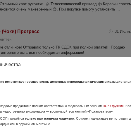
 Отличный хват рукоятки. 👍 Телескопический приклад 👍 Карабин совсе
новится очень маневренный 😊. При покупке помогу установить ...
 (Чоки) Прогресс
31 Июля,
ентген
ие отличное! Отправлю только ТК СДЭК при полной оплате!!! Продаю
 в интернете есть вся необходимая информация!
нничества
щекой
Вчера,
 не рекомендует осуществлять денежные переводы физическим лицам дистанц
лад GL-CORE S Fab Defense (COM-/MIL-SPEC). Немного бу.
о изделие продаётся в полном соответствии с федеральным законом
«Об Оружии»
. Ес
а недостоверная информация — воспользуйтесь кнопкой «Пожаловаться».
2 Августа,
ОООП продаётся
только при наличии лицензии
. Оружие, подлежащее регистрации,
вардии или в оружейном магазине.