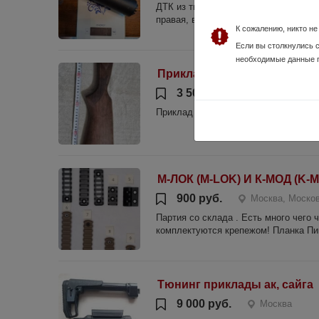
ДТК из титана под кал.7.62 длина L1
правая, вес 430 гр. и переходник от 
К сожалению, никто н
Если вы столкнулись 
необходимые данные 
Приклад Иж-27 с резиновы
3 500 руб.
Москва
Приклад Иж-27 с резиновым затыльн
М-ЛОК (M-LOK) И К-МОД (K
900 руб.
Москва, Моско
Партия со склада . Есть много чего
комплектуются крепежом! Планка Пик
Тюнинг приклады ак, сайга
9 000 руб.
Москва