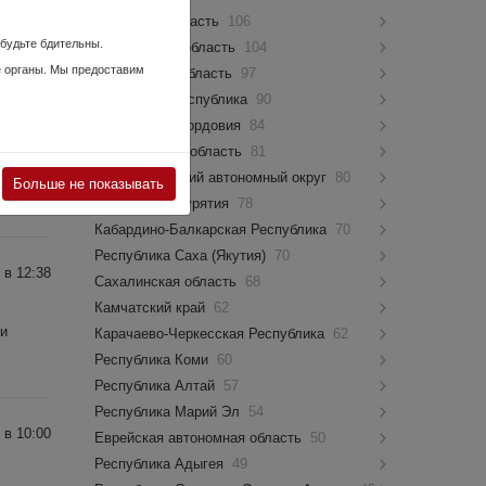
4Х1.5
Псковская область
106
 будьте бдительны.
Костромская область
104
е органы. Мы предоставим
Мурманская область
97
Чувашская Республика
90
 в 12:11
Республика Мордовия
84
Новгородская область
81
Ямало-Ненецкий автономный округ
80
Больше не показывать
Республика Бурятия
78
Кабардино-Балкарская Республика
70
Республика Саха (Якутия)
70
 в 12:38
Сахалинская область
68
Камчатский край
62
ки
Карачаево-Черкесская Республика
62
Республика Коми
60
Республика Алтай
57
Республика Марий Эл
54
 в 10:00
Еврейская автономная область
50
Республика Адыгея
49