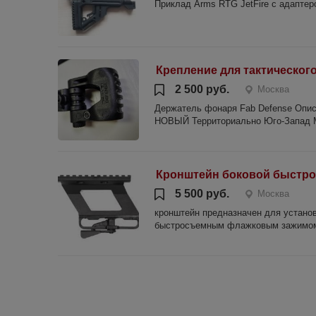
Приклад Arms RTG JetFire с адаптеро
Крепление для тактическог
2 500 руб.
Москва
Держатель фонаря Fab Defense Описа
НОВЫЙ Территориально Юго-Запад Мо
Кронштейн боковой быстр
5 500 руб.
Москва
кронштейн предназначен для установ
быстросъемным флажковым зажимом