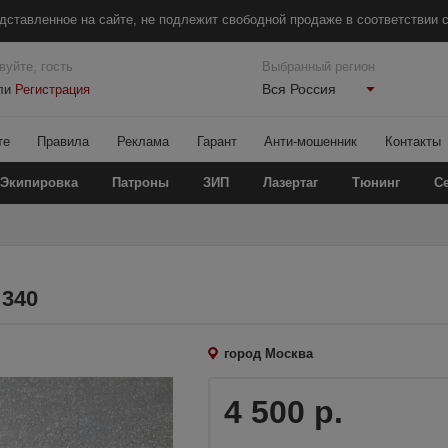
дставленное на сайте, не подлежит свободной продаже в соответствии с
вуйте, гость
Выбранный регион
Вся Россия
ли
Регистрация
те
Правила
Реклама
Гарант
Анти-мошенник
Контакты
Экипировка
Патроны
ЗИП
Лазертаг
Тюнинг
С
 340
город Москва
4 500 р.