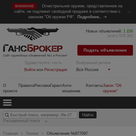
Огнестрельное оружие, представленное на
ВНИМАНИЕ
сайте, не подлежит свободной продаже в соответствии с
законом "Об оружии РФ".
Подробнее..
Новых объявлений:
1 226
всего 574 363
Подать объявление
Сайт оружейных объявлений №1 в России*
Здравствуйте, гость
Выбранный регион
Вся Россия
Войти
или
Регистрация
О
Правила
Реклама
Гарант
Анти-
Контакты
Закон "Об
проекте
мошенник
оружии"
Расширенный поиск
Главная
Тюнинг
Объявление №977097