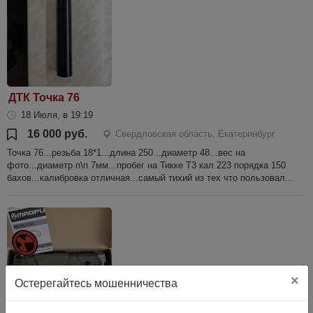
ДТК Точка 76
18 Июля, в 19:19
16 000 руб.
Свердловская область, Екатеринбург
Точка 76...резьба 18*1...длина 250...диаметр 48...вес на
фото...диаметр п\п 7мм...пробег на Тикке Т3 кал 223 порядка 150
бахов...калибровка отличная...самый тихий из тех что пользовал...
×
Остерегайтесь мошенничества