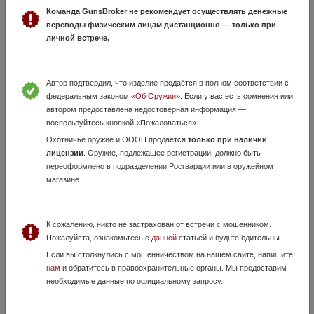
Приклад Magpul PRS Gen3
Команда GunsBroker не рекомендует осуществлять денежные
переводы физическим лицам дистанционно — только при
12 Июля, в 20:43
личной встрече.
32 000 руб.
Свердловская область, Екатеринбург
Magpul PRS Gen3, новый.
Автор подтвердил, что изделие продаётся в полном соответствии с
федеральным законом
«Об Оружии»
. Если у вас есть сомнения или
автором предоставлена недостоверная информация —
воспользуйтесь кнопкой «Пожаловаться».
Охотничье оружие и ОООП продаётся
только при наличии
лицензии
. Оружие, подлежащее регистрации, должно быть
переоформлено в подразделении Росгвардии или в оружейном
магазине.
Магазин Benelli Argo .30-06 новый
К сожалению, никто не застрахован от встречи с мошенником.
1 Июля, в 11:03
Пожалуйста, ознакомьтесь с
данной
статьёй и будьте бдительны.
45 900 руб.
Свердловская область, Екатеринбург
Если вы столкнулись с мошенничеством на нашем сайте, напишите
В продаже магазин Benelli Argo 30-06 новый. В наличии в оружейно-
нам
и обратитесь в правоохранительные органы. Мы предоставим
рыболовном центре "Баллистика" г.Екатеринбург, Бориса Ельцина, 2
необходимые данные по официальному запросу.
(вход со стороны парковки) +7(343)2435515 +79935170292 ...