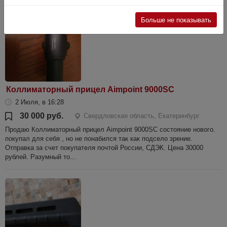
Больше не показывать
Коллиматорный прицел Aimpoint 9000SC
2 Июля, в 16:28
30 000 руб.
Свердловская область, Екатеринбург
Продаю Коллиматорный прицел Aimpoint 9000SC состояние нового.
покупал для себя , но не понабился так как подсело зрение.
Отправка за счет покупателя почтой России, СДЭК. Цена 30000
рублей. Разумный то...